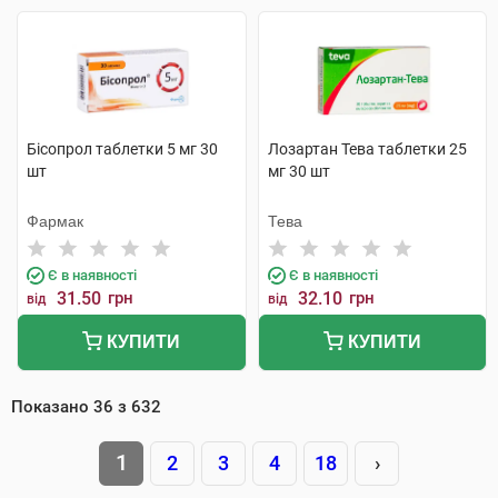
Бісопрол таблетки 5 мг 30
Лозартан Тева таблетки 25
шт
мг 30 шт
Фармак
Тева
Є в наявності
Є в наявності
31.50
грн
32.10
грн
від
від
КУПИТИ
КУПИТИ
Показано
36
з
632
1
2
3
4
18
›