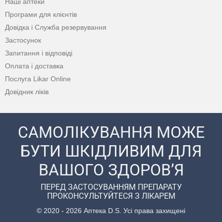
Наші аптеки
Програми для клієнтів
Довідка і Служба резервування
Застосунок
Запитання і відповіді
Оплата і доставка
Послуга Likar Online
Довідник ліків
САМОЛІКУВАННЯ МОЖЕ
БУТИ ШКІДЛИВИМ ДЛЯ
ВАШОГО ЗДОРОВ’Я
ПЕРЕД ЗАСТОСУВАННЯМ ПРЕПАРАТУ
ПРОКОНСУЛЬТУЙТЕСЯ З ЛІКАРЕМ
© 2020 - 2026 Аптека D.S. Усі права захищені