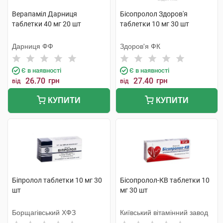
Верапаміл Дарниця
Бісопролол Здоров'я
таблетки 40 мг 20 шт
таблетки 10 мг 30 шт
Дарниця ФФ
Здоров'я ФК
Є в наявності
Є в наявності
26.70
грн
27.40
грн
від
від
КУПИТИ
КУПИТИ
Біпролол таблетки 10 мг 30
Бісопролол-КВ таблетки 10
шт
мг 30 шт
Борщагівський ХФЗ
Київський вітамінний завод