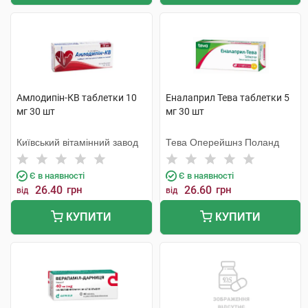
Амлодипін-КВ таблетки 10
Еналаприл Тева таблетки 5
мг 30 шт
мг 30 шт
Київський вітамінний завод
Тева Оперейшнз Поланд
Є в наявності
Є в наявності
26.40
грн
26.60
грн
від
від
КУПИТИ
КУПИТИ