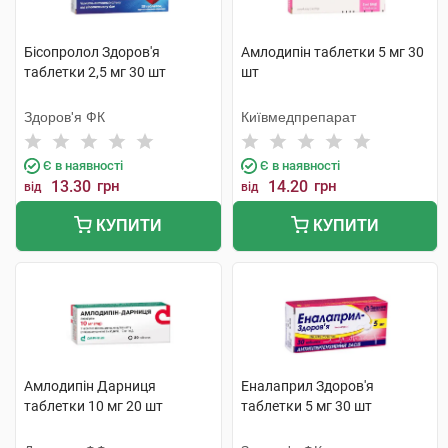
Бісопролол Здоров'я
Амлодипін таблетки 5 мг 30
таблетки 2,5 мг 30 шт
шт
Здоров'я ФК
Київмедпрепарат
Є в наявності
Є в наявності
13.30
грн
14.20
грн
від
від
КУПИТИ
КУПИТИ
Амлодипін Дарниця
Еналаприл Здоров'я
таблетки 10 мг 20 шт
таблетки 5 мг 30 шт