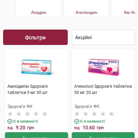
Аладин
Алотендин
Ам-Алі
Фільтри
Амлодипін Здоров'я
Атенолол Здоров'я таблетки
таблетки 5 мг 30 шт
50 мг 20 шт
Здоров'я ФК
Здоров'я ФК
Є в наявності
Є в наявності
9.20
грн
10.60
грн
від
від