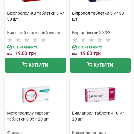
Бісопролол-КВ таблетки 5 мг
Біпролол таблетки 5 мг 30
30 шт
шт
Київський вітамінний завод
Борщагівський ХФЗ
Є в наявності
Є в наявності
19.00
грн
19.60
грн
від
від
КУПИТИ
КУПИТИ
Метопрололу тартрат
Еналаприл таблетки 10 мг
таблетки 0,05 г 20 шт
20 шт
Фармак
Київмедпрепарат