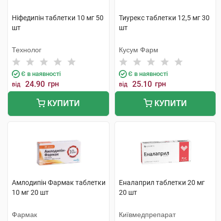
Ніфедипін таблетки 10 мг 50
Тиурекс таблетки 12,5 мг 30
шт
шт
Технолог
Кусум Фарм
Є в наявності
Є в наявності
24.90
грн
25.10
грн
від
від
КУПИТИ
КУПИТИ
Амлодипін Фармак таблетки
Еналаприл таблетки 20 мг
10 мг 20 шт
20 шт
Фармак
Київмедпрепарат