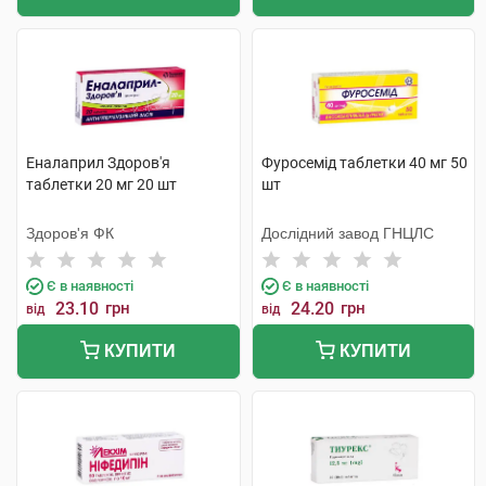
Еналаприл Здоров'я
Фуросемід таблетки 40 мг 50
таблетки 20 мг 20 шт
шт
Здоров'я ФК
Дослідний завод ГНЦЛС
Є в наявності
Є в наявності
23.10
грн
24.20
грн
від
від
КУПИТИ
КУПИТИ