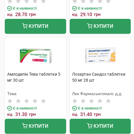
Є в наявності
Є в наявності
28.70
грн
29.10
грн
від
від
КУПИТИ
КУПИТИ
Амлодипін Тева таблетки 5
Лозартан Сандоз таблетки
мг 30 шт
50 мг 28 шт
Тева
Лек Фармасьютикалс д.д.
Є в наявності
Є в наявності
31.30
грн
31.40
грн
від
від
КУПИТИ
КУПИТИ