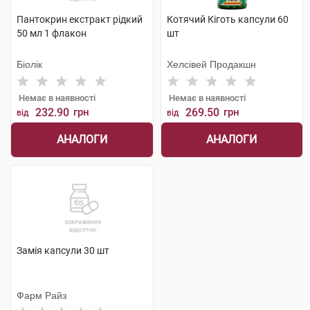
Пантокрин екстракт рідкий
Котячий Кіготь капсули 60
50 мл 1 флакон
шт
Біолік
Хелсівей Продакшн
Немає в наявності
Немає в наявності
232.90
грн
269.50
грн
від
від
АНАЛОГИ
АНАЛОГИ
Замія капсули 30 шт
Фарм Райз