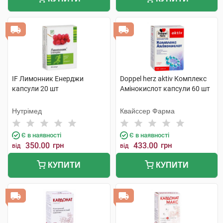
IF Лимонник Енерджи
Doppel herz aktiv Комплекс
капсули 20 шт
Амінокислот капсули 60 шт
Нутрімед
Квайссер Фарма
Є в наявності
Є в наявності
350.00
грн
433.00
грн
від
від
КУПИТИ
КУПИТИ