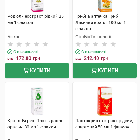
Родіоли екстракт рідкий 25
Грибна аптечка Гриб
мл 1 флакон
Лисички краплі 100 мл 1
флакон
Біолік
ФітоБіоТехнології
Є в наявності
Є в наявності
172.80
грн
242.40
грн
від
від
КУПИТИ
КУПИТИ
Краплі Береш Плюс краплі
Пантокрин екстракт рідкий,
оральні 30 мл 1 флакон
спиртовий 50 мл 1 флакон