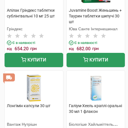
Апілак Гріндекс таблетки
Juvamine Boost Женьшень +
сублінгвальні 10 мг 25 шт
Таурин таблетки шипучі 30
шт
Гріндекс
Юва Санте Інтернешинал
Є в наявності
Є в наявності
654.20
грн
682.00
грн
від
від
КУПИТИ
КУПИТИ
Лонгімін капсули 30 шт
Галіум-Хеель краплі оральні
30 мл 1 флакон
Вантаж Нутрішн
Біологіше Хайльміттель