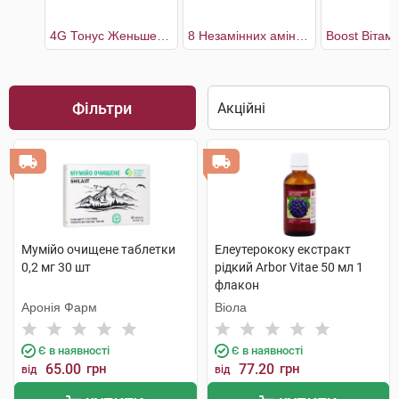
4G Тонус Женьшень + Маточне молочко + Гуарана + Імбир
8 Незамінних амінокислот
Фільтри
Мумійо очищене таблетки
Елеутерококу екстракт
0,2 мг 30 шт
рідкий Arbor Vitae 50 мл 1
флакон
Аронія Фарм
Віола
Є в наявності
Є в наявності
65.00
грн
77.20
грн
від
від