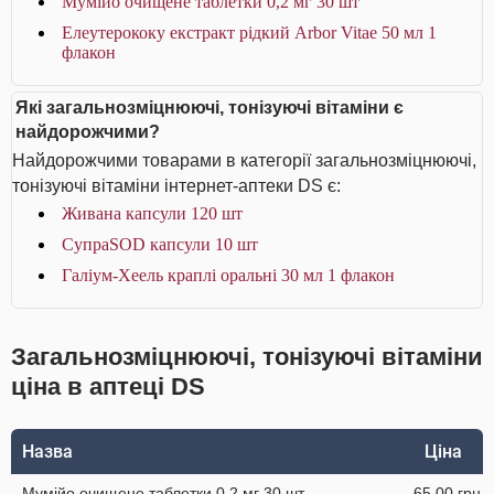
Мумійо очищене таблетки 0,2 мг 30 шт
Елеутерококу екстракт рідкий Arbor Vitae 50 мл 1
флакон
Які загальнозміцнюючі, тонізуючі вітаміни є
найдорожчими?
Найдорожчими товарами в категорії загальнозміцнюючі,
тонізуючі вітаміни інтернет-аптеки DS є:
Живана капсули 120 шт
СупраSOD капсули 10 шт
Галіум-Хеель краплі оральні 30 мл 1 флакон
Загальнозміцнюючі, тонізуючі вітаміни
ціна в аптеці DS
Назва
Ціна
Мумійо очищене таблетки 0,2 мг 30 шт
65.00 грн