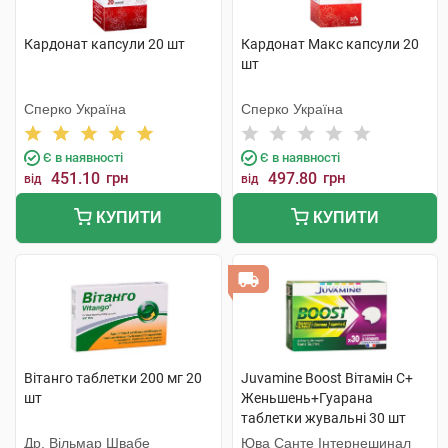
Кардонат капсули 20 шт
Кардонат Макс капсули 20
шт
Сперко Україна
Сперко Україна
Є в наявності
Є в наявності
451.10
грн
497.80
грн
від
від
КУПИТИ
КУПИТИ
Вітанго таблетки 200 мг 20
Juvamine Boost Вітамін C+
шт
Женьшень+Гуарана
таблетки жувальні 30 шт
Др. Вільмар Швабе
Юва Санте Інтернешинал