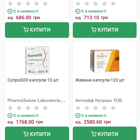
Хеель
Є в наявності
Є в наявності
686.00
грн
713.10
грн
від
від
КУПИТИ
КУПИТИ
СупраSOD капсули 10 шт
Живана капсули 120 шт
PharmaSuisse Laboratories
Актілайф Нутрішн ТОВ
SpA
Є в наявності
Є в наявності
1768.00
грн
2580.60
грн
від
від
КУПИТИ
КУПИТИ