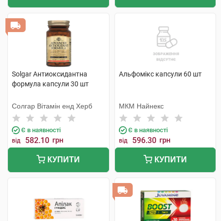
Solgar Антиоксидантна
Альфомікс капсули 60 шт
формула капсули 30 шт
Солгар Вітамін енд Херб
МКМ Найнекс
Є в наявності
Є в наявності
582.10
грн
596.30
грн
від
від
КУПИТИ
КУПИТИ