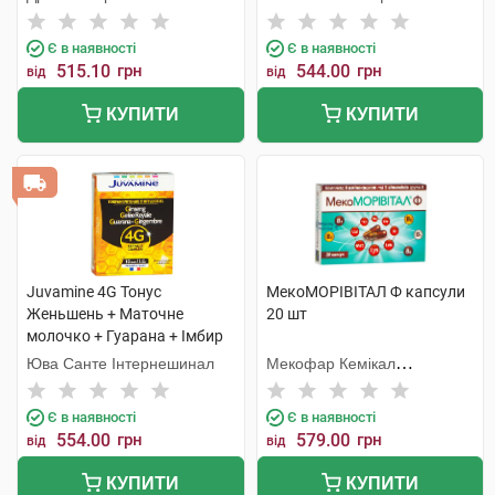
Є в наявності
Є в наявності
515.10
грн
544.00
грн
від
від
КУПИТИ
КУПИТИ
Juvamine 4G Тонус
МекоМОРІВІТАЛ Ф капсули
Женьшень + Маточне
20 шт
молочко + Гуарана + Імбир
розчин оральний 10 мл 10
Юва Санте Інтернешинал
Мекофар Кемікал
ампул
Фармасьютікал Джоінт - Сток
Компані
Є в наявності
Є в наявності
554.00
грн
579.00
грн
від
від
КУПИТИ
КУПИТИ