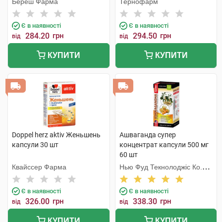
Береш Фарма
Тернофарм
Є в наявності
Є в наявності
284.20
грн
294.50
грн
від
від
КУПИТИ
КУПИТИ
Doppel herz aktiv Женьшень
Ашваганда супер
капсули 30 шт
концентрат капсули 500 мг
60 шт
Квайссер Фарма
Нью Фуд Текнолоджіс Ко.
Лтд
Є в наявності
Є в наявності
326.00
грн
338.30
грн
від
від
КУПИТИ
КУПИТИ