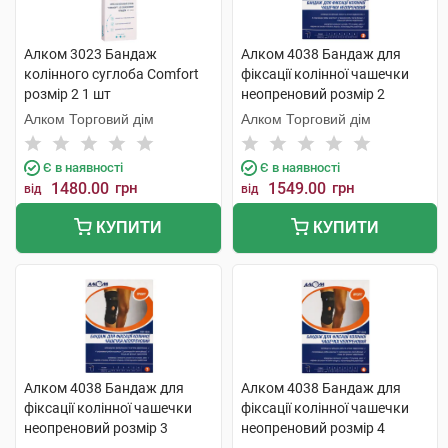
Алком 3023 Бандаж
Алком 4038 Бандаж для
колінного суглоба Comfort
фіксації колінної чашечки
розмір 2 1 шт
неопреновий розмір 2
чорний 1 шт
Алком Торговий дім
Алком Торговий дім
Є в наявності
Є в наявності
1480.00
грн
1549.00
грн
від
від
КУПИТИ
КУПИТИ
Алком 4038 Бандаж для
Алком 4038 Бандаж для
фіксації колінної чашечки
фіксації колінної чашечки
неопреновий розмір 3
неопреновий розмір 4