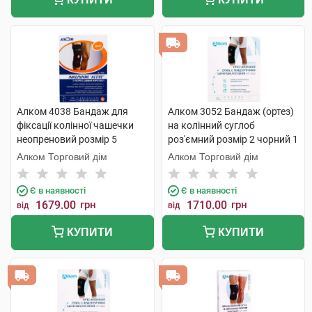
Алком 4038 Бандаж для
Алком 3052 Бандаж (ортез)
фіксації колінної чашечки
на колінний суглоб
неопреновий розмір 5
роз'ємний розмір 2 чорний 1
чорний 1 шт
шт
Алком Торговий дім
Алком Торговий дім
Є в наявності
Є в наявності
1679.00
грн
1710.00
грн
від
від
КУПИТИ
КУПИТИ