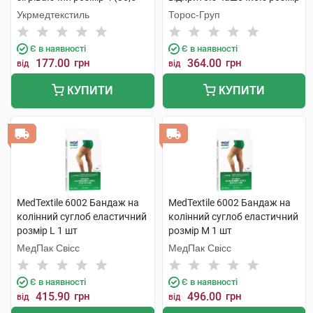
39) 1 шт
3 бежевий 1 шт
Укрмедтекстиль
Торос-Груп
Є в наявності
Є в наявності
177.00
грн
364.00
грн
від
від
КУПИТИ
КУПИТИ
MedTextile 6002 Бандаж на
MedTextile 6002 Бандаж на
колінний суглоб еластичний
колінний суглоб еластичний
розмір L 1 шт
розмір M 1 шт
МедПак Свісс
МедПак Свісс
Є в наявності
Є в наявності
415.90
грн
496.00
грн
від
від