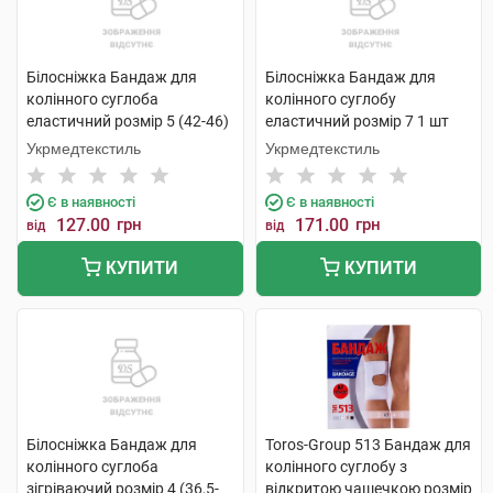
Білосніжка Бандаж для
Білосніжка Бандаж для
колінного суглоба
колінного суглобу
еластичний розмір 5 (42-46)
еластичний розмір 7 1 шт
1 шт
Укрмедтекстиль
Укрмедтекстиль
Є в наявності
Є в наявності
127.00
грн
171.00
грн
від
від
КУПИТИ
КУПИТИ
Білосніжка Бандаж для
Toros-Group 513 Бандаж для
колінного суглоба
колінного суглобу з
зігріваючий розмір 4 (36,5-
відкритою чашечкою розмір