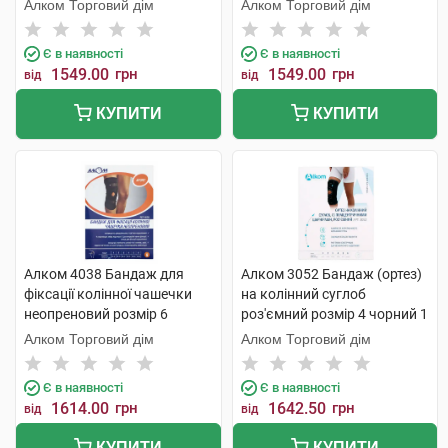
чорний 1 шт
чорний 1 шт
Алком Торговий дім
Алком Торговий дім
Є в наявності
Є в наявності
1549.00
грн
1549.00
грн
від
від
КУПИТИ
КУПИТИ
Алком 4038 Бандаж для
Алком 3052 Бандаж (ортез)
фіксації колінної чашечки
на колінний суглоб
неопреновий розмір 6
роз'ємний розмір 4 чорний 1
чорний 1 шт
шт
Алком Торговий дім
Алком Торговий дім
Є в наявності
Є в наявності
1614.00
грн
1642.50
грн
від
від
КУПИТИ
КУПИТИ