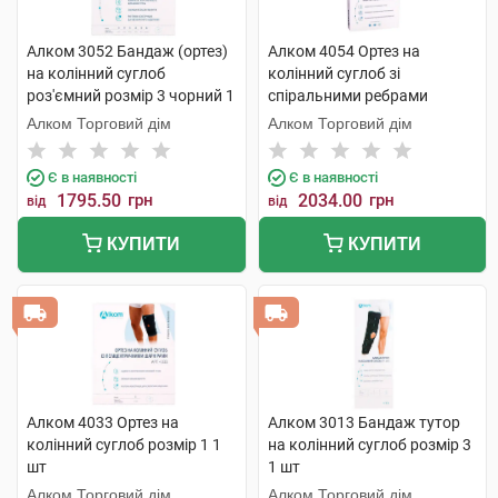
Алком 3052 Бандаж (ортез)
Алком 4054 Ортез на
на колінний суглоб
колінний суглоб зі
роз'ємний розмір 3 чорний 1
спіральними ребрами
шт
жорсткості 1 шт
Алком Торговий дім
Алком Торговий дім
Є в наявності
Є в наявності
1795.50
грн
2034.00
грн
від
від
КУПИТИ
КУПИТИ
Алком 4033 Ортез на
Алком 3013 Бандаж тутор
колінний суглоб розмір 1 1
на колінний суглоб розмір 3
шт
1 шт
Алком Торговий дім
Алком Торговий дім