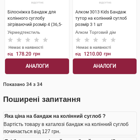
Білосніжка Бандаж для
Алком 3013 Kids Бандаж
колінного суглобу
тутор на колінний суглоб
зігріваючий розмір 4 (36,5-
розмір 3 1 шт
39,0см) 1 шт
Укрмедтекстиль
Алком Торговий дім
Немає в наявності
Немає в наявності
178.20
грн
1210.00
грн
від
від
АНАЛОГИ
АНАЛОГИ
Показано
34
з
34
Поширені запитання
Яка ціна на бандаж на колінний суглоб ?
Вартість товару в каталозі бандаж на колінний суглоб
починається від 127 грн.