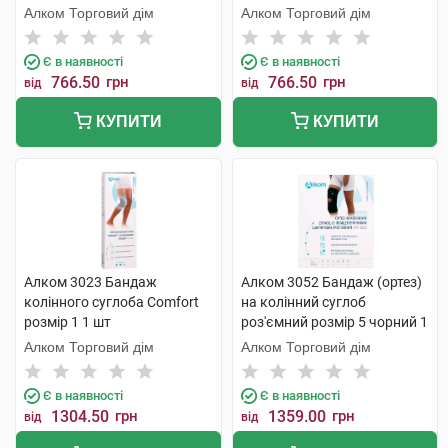
Алком Торговий дім
Алком Торговий дім
Є в наявності
Є в наявності
766.50
грн
766.50
грн
від
від
КУПИТИ
КУПИТИ
Алком 3023 Бандаж
Алком 3052 Бандаж (ортез)
колінного суглоба Comfort
на колінний суглоб
розмір 1 1 шт
роз'ємний розмір 5 чорний 1
шт
Алком Торговий дім
Алком Торговий дім
Є в наявності
Є в наявності
1304.50
грн
1359.00
грн
від
від