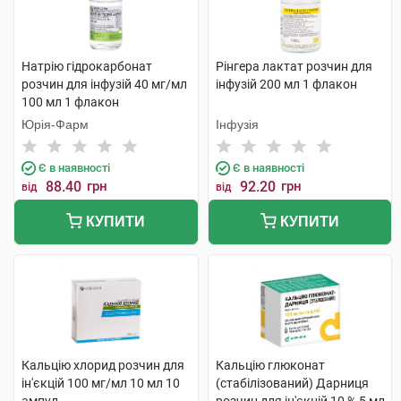
Натрію гідрокарбонат
Рінгера лактат розчин для
розчин для інфузій 40 мг/мл
інфузій 200 мл 1 флакон
100 мл 1 флакон
Юрія-Фарм
Інфузія
Є в наявності
Є в наявності
88.40
грн
92.20
грн
від
від
КУПИТИ
КУПИТИ
Кальцію хлорид розчин для
Кальцію глюконат
ін'єкцій 100 мг/мл 10 мл 10
(стабілізований) Дарниця