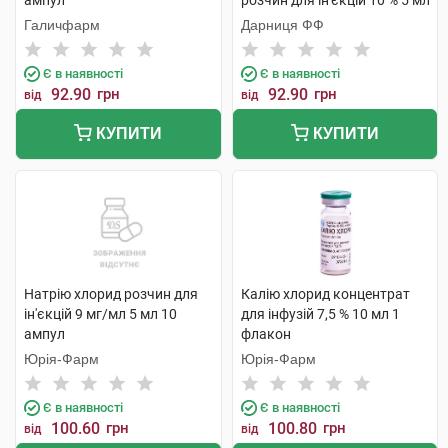
ампул
розчин для ін'єкцій 10 % 5 мл
10 ампул
Галичфарм
Дарниця ФФ
Є в наявності
Є в наявності
92.90
грн
92.90
грн
від
від
КУПИТИ
КУПИТИ
Натрію хлорид розчин для
Калію хлорид концентрат
ін'єкцій 9 мг/мл 5 мл 10
для інфузій 7,5 % 10 мл 1
ампул
флакон
Юрія-Фарм
Юрія-Фарм
Є в наявності
Є в наявності
100.60
грн
100.80
грн
від
від