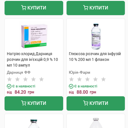
КУПИТИ
КУПИТИ
Натрію хлорид Дарниця
Глюкоза розчин для інфузій
розчин для ін'єкцій 0,9 % 10
10 % 200 мл 1 флакон
мл 10 ампул
Дарниця ФФ
Юрія-Фарм
Є в наявності
Є в наявності
84.20
грн
88.00
грн
від
від
КУПИТИ
КУПИТИ