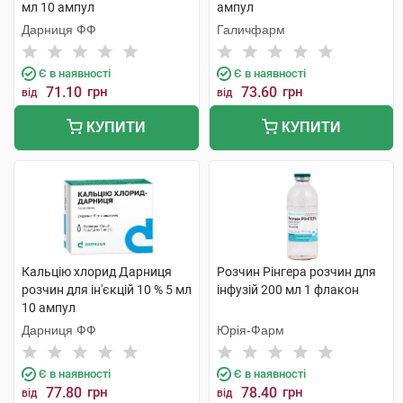
мл 10 ампул
ампул
Дарниця ФФ
Галичфарм
Є в наявності
Є в наявності
71.10
грн
73.60
грн
від
від
КУПИТИ
КУПИТИ
Кальцію хлорид Дарниця
Розчин Рінгера розчин для
розчин для ін'єкцій 10 % 5 мл
інфузій 200 мл 1 флакон
10 ампул
Дарниця ФФ
Юрія-Фарм
Є в наявності
Є в наявності
77.80
грн
78.40
грн
від
від