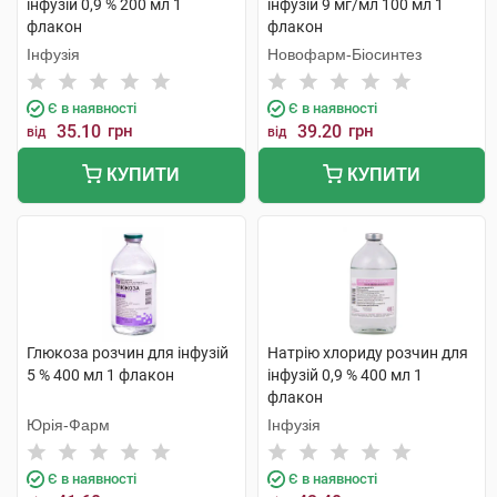
інфузій 0,9 % 200 мл 1
інфузій 9 мг/мл 100 мл 1
флакон
флакон
Інфузія
Новофарм-Біосинтез
Є в наявності
Є в наявності
35.10
грн
39.20
грн
від
від
КУПИТИ
КУПИТИ
Глюкоза розчин для інфузій
Натрію хлориду розчин для
5 % 400 мл 1 флакон
інфузій 0,9 % 400 мл 1
флакон
Юрія-Фарм
Інфузія
Є в наявності
Є в наявності