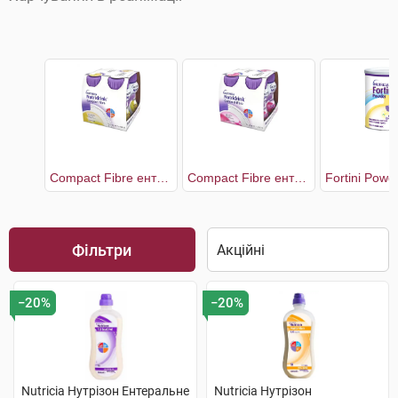
Compact Fibre ентеральне харчування зі смаком ванілі
Compact Fibre ентеральне харчування зі смаком полуниці
Фільтри
−20%
−20%
Nutricia Нутрізон Ентеральне
Nutricia Нутрізон