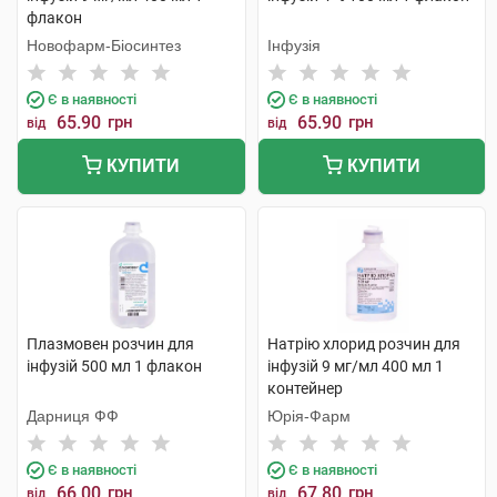
флакон
Новофарм-Біосинтез
Інфузія
Є в наявності
Є в наявності
65.90
грн
65.90
грн
від
від
КУПИТИ
КУПИТИ
Плазмовен розчин для
Натрію хлорид розчин для
інфузій 500 мл 1 флакон
інфузій 9 мг/мл 400 мл 1
контейнер
Дарниця ФФ
Юрія-Фарм
Є в наявності
Є в наявності
66.00
грн
67.80
грн
від
від