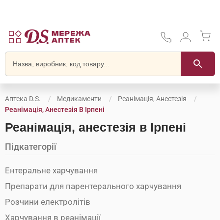
Аптека D.S.
Медикаменти
Реанімація, Анестезія
Реанімація, Анестезія В Ірпені
Реанімація, анестезія в Ірпені
Підкатегорії
Ентеральне харчування
Препарати для парентерального харчування
Розчини електролітів
Харчування в реанімації