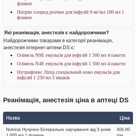
флакон
Натрію хлорид розчин для інфузій 9 мг/мл 100 мл 1
флакон
Які реанімація, анестезія є найдорожчими?
Найдорожчими товарами в категорії реанімація,
анестезія інтернет-аптеки DS є:
Олімель N9E емульсія для інфузій 1 500 мл 4 пакети
Олімель N4E емульсія для інфузій 1 500 мл 4 пакети
Нутрифлекс Ліпід спеціальний ново емульсія для
інфузій 1 250 мл 5 мішків
Реанімація, анестезія ціна в аптеці DS
Назва
Ціна
Nutricia Нутрізон Ентеральне харчування від 3 років
406.00
1 000 мл 1 флакон
грн