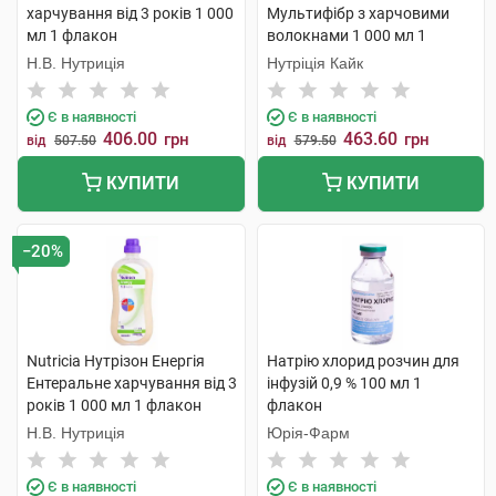
харчування від 3 років 1 000
Мультифібр з харчовими
мл 1 флакон
волокнами 1 000 мл 1
флакон
Н.В. Нутриція
Нутріція Кайк
Є в наявності
Є в наявності
406.00
463.60
грн
грн
від
507.50
від
579.50
КУПИТИ
КУПИТИ
−20%
Nutricia Нутрізон Енергія
Натрію хлорид розчин для
Ентеральне харчування від 3
інфузій 0,9 % 100 мл 1
років 1 000 мл 1 флакон
флакон
Н.В. Нутриція
Юрія-Фарм
Є в наявності
Є в наявності