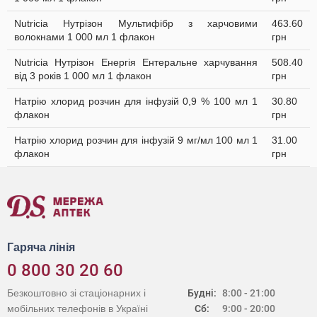
Nutricia Нутрізон Мультифібр з харчовими
463.60
волокнами 1 000 мл 1 флакон
грн
Nutricia Нутрізон Енергія Ентеральне харчування
508.40
від 3 років 1 000 мл 1 флакон
грн
Натрію хлорид розчин для інфузій 0,9 % 100 мл 1
30.80
флакон
грн
Натрію хлорид розчин для інфузій 9 мг/мл 100 мл 1
31.00
флакон
грн
Гаряча лінія
0 800 30 20 60
Безкоштовно зі стаціонарних і
Будні:
8:00 - 21:00
мобільних телефонів в Україні
Сб:
9:00 - 20:00