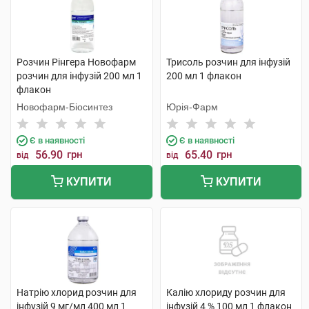
Розчин Рінгера Новофарм
Трисоль розчин для інфузій
розчин для інфузій 200 мл 1
200 мл 1 флакон
флакон
Новофарм-Біосинтез
Юрія-Фарм
Є в наявності
Є в наявності
56.90
грн
65.40
грн
від
від
КУПИТИ
КУПИТИ
Натрію хлорид розчин для
Калію хлориду розчин для
інфузій 9 мг/мл 400 мл 1
інфузій 4 % 100 мл 1 флакон