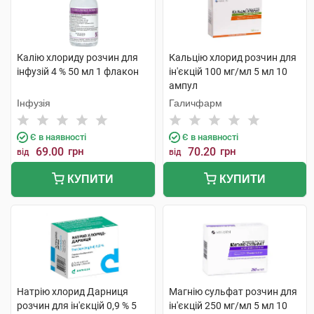
Калію хлориду розчин для
Кальцію хлорид розчин для
інфузій 4 % 50 мл 1 флакон
ін'єкцій 100 мг/мл 5 мл 10
ампул
Інфузія
Галичфарм
Є в наявності
Є в наявності
69.00
грн
70.20
грн
від
від
КУПИТИ
КУПИТИ
Натрію хлорид Дарниця
Магнію сульфат розчин для
розчин для ін'єкцій 0,9 % 5
ін'єкцій 250 мг/мл 5 мл 10