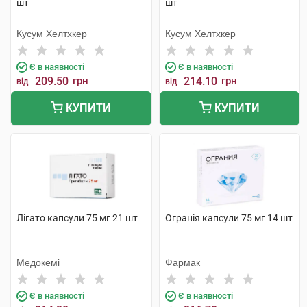
шт
шт
Кусум Хелтхкер
Кусум Хелтхкер
Є в наявності
Є в наявності
209.50
грн
214.10
грн
від
від
КУПИТИ
КУПИТИ
Лігато капсули 75 мг 21 шт
Огранія капсули 75 мг 14 шт
Медокемі
Фармак
Є в наявності
Є в наявності