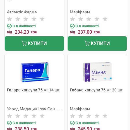
Атлантік Фарма
Маріфарм
Є в наявності
Є в наявності
234.20
грн
237.00
грн
від
від
КУПИТИ
КУПИТИ
Галара капсули 75 мг 14 шт
Габана капсули 75 мг 20 шт
Уорлд Медицин Ілач Сан. Ве
Маріфарм
Тідж
Є в наявності
Є в наявності
238.50
грн
245.90
грн
від
від