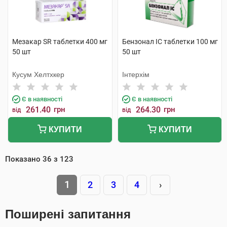
Мезакар SR таблетки 400 мг
Бензонал IC таблетки 100 мг
50 шт
50 шт
Кусум Хелтхкер
Інтерхім
Є в наявності
Є в наявності
261.40
грн
264.30
грн
від
від
КУПИТИ
КУПИТИ
Показано
36
з
123
1
2
3
4
›
Поширені запитання