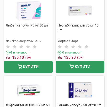
Лінбаг капсули 75 мг 30 шт
Неогабін капсули 75 мг 10
шт
Лек Фармацевтична
Фарма Старт
компанія
Є в наявності
Є в наявності
135.10
грн
135.90
грн
від
від
КУПИТИ
КУПИТИ
Дифенін таблетки 117 мг 60
Габана капсули 50 мг 20 шт