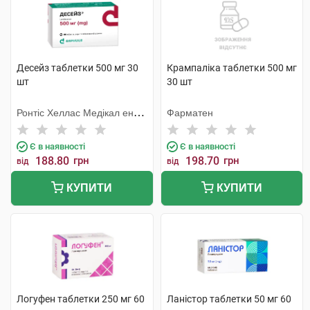
Десейз таблетки 500 мг 30
Крампаліка таблетки 500 мг
шт
30 шт
Ронтіс Хеллас Медікал енд
Фарматен
Фармасьютікал Продактс
С.А.
Є в наявності
Є в наявності
188.80
грн
198.70
грн
від
від
КУПИТИ
КУПИТИ
Логуфен таблетки 250 мг 60
Ланістор таблетки 50 мг 60