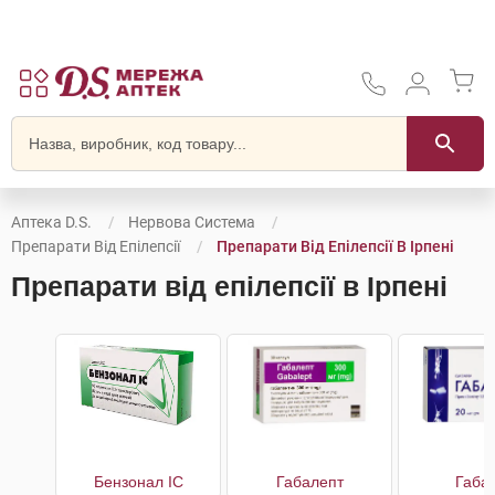
Аптека D.S.
Нервова Система
Препарати Від Епілепсії
Препарати Від Епілепсії В Ірпені
Препарати від епілепсії в Ірпені
Бензонал IC
Габалепт
Габа