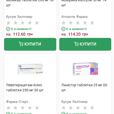
Мезакар таблетки 200 мг 50
Мовірика капсули 50 мг 14
шт
шт
Кусум Хелтхкер
Атлантік Фарма
Є в наявності
Є в наявності
112.60
грн
114.20
грн
від
від
КУПИТИ
КУПИТИ
Леветирацетам Асіно
Ланістор таблетки 25 мг 60
таблетки 250 мг 30 шт
шт
Фарма Старт
Кусум Хелтхкер
Є в наявності
Є в наявності