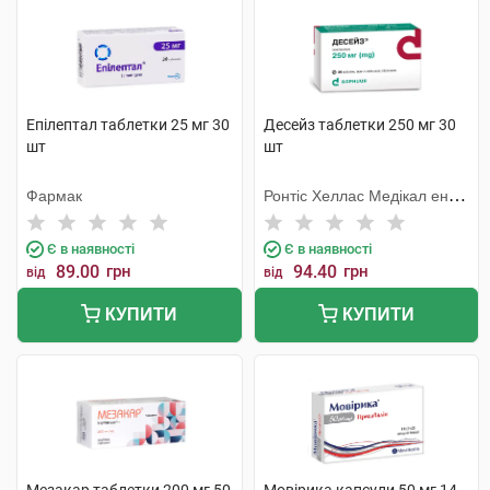
Епілептал таблетки 25 мг 30
Десейз таблетки 250 мг 30
шт
шт
Фармак
Ронтіс Хеллас Медікал енд
Фармасьютікал Продактс
С.А.
Є в наявності
Є в наявності
89.00
грн
94.40
грн
від
від
КУПИТИ
КУПИТИ