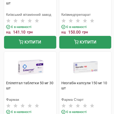
шт
Київський вітамінний завод
Київмедпрепарат
Є в наявності
Є в наявності
141.10
грн
150.00
грн
від
від
КУПИТИ
КУПИТИ
Епілептал таблетки 50 мг 30
Неогабін капсули 150 мг 10
шт
шт
Фармак
Фарма Старт
Є в наявності
Є в наявності