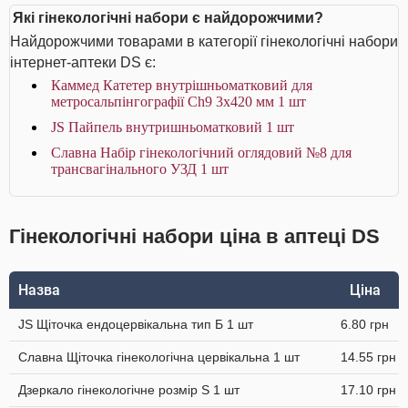
Які гінекологічні набори є найдорожчими?
Найдорожчими товарами в категорії гінекологічні набори
інтернет-аптеки DS є:
Каммед Катетер внутрішньоматковий для
метросальпінгографії Ch9 3x420 мм 1 шт
JS Пайпель внутришньоматковий 1 шт
Славна Набір гінекологічний оглядовий №8 для
трансвагінального УЗД 1 шт
Гінекологічні набори ціна в аптеці DS
Назва
Ціна
JS Щіточка ендоцервікальна тип Б 1 шт
6.80 грн
Славна Щіточка гінекологічна цервікальна 1 шт
14.55 грн
Дзеркало гінекологічне розмір S 1 шт
17.10 грн