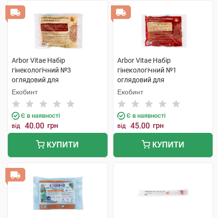
Arbor Vitae Набір
Arbor Vitae Набір
гінекологічний №3
гінекологічний №1
оглядовий для
оглядовий для
одноразового використання
одноразового використання
Екобинт
Екобинт
1 шт
1 шт
Є в наявності
Є в наявності
40.00
грн
45.00
грн
від
від
КУПИТИ
КУПИТИ