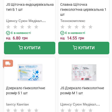
JS Щіточка ендоцервікальна
Славна Щіточка
тип Б 1 шт
гінекологічна цервікальна 1
шт
Цзянсу Суюн Медікал
Технокомплекс
Метіріалс
Є в наявності
Є в наявності
6.80
грн
14.55
грн
від
від
КУПИТИ
КУПИТИ
Дзеркало гінекологічне
JS Дзеркало гінекологічне
розмір S 1 шт
розмір M 1 шт
Іангсу Кангіан
Цзянсу Суюн Медікал
Метіріалс