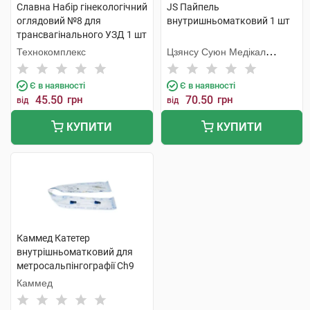
Славна Набір гінекологічний
JS Пайпель
оглядовий №8 для
внутришньоматковий 1 шт
трансвагінального УЗД 1 шт
Технокомплекс
Цзянсу Суюн Медікал
Метіріалс
Є в наявності
Є в наявності
45.50
грн
70.50
грн
від
від
КУПИТИ
КУПИТИ
Каммед Катетер
внутрішньоматковий для
метросальпінгографії Ch9
3x420 мм 1 шт
Каммед