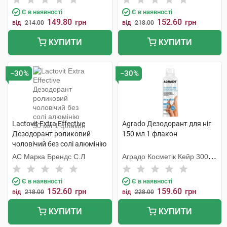
Є в наявності
Є в наявності
149.80
152.60
грн
грн
від
214.00
від
218.00
КУПИТИ
КУПИТИ
−30%
−30%
Lactovit Extra Effective
Agrado Дезодорант для ніг
Дезодорант роликовий
150 мл 1 флакон
чоловічий без солі алюмінію
50 мл 1 флакон
АС Марка Брендс С.Л
Аградо Косметік Кейр 3000
С.Л.У.
Є в наявності
Є в наявності
152.60
159.60
грн
грн
від
218.00
від
228.00
КУПИТИ
КУПИТИ