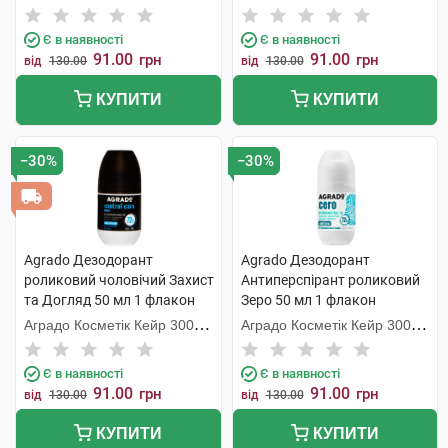
С.Л.У.
С.Л.У.
Є в наявності
Є в наявності
91.00
91.00
грн
грн
від
130.00
від
130.00
КУПИТИ
КУПИТИ
−30%
−30%
Agrado Дезодорант
Agrado Дезодорант
роликовий чоловічий Захист
Антиперспірант роликовий
та Догляд 50 мл 1 флакон
Зеро 50 мл 1 флакон
Аградо Косметік Кейр 3000
Аградо Косметік Кейр 3000
С.Л.У.
С.Л.У.
Є в наявності
Є в наявності
91.00
91.00
грн
грн
від
130.00
від
130.00
КУПИТИ
КУПИТИ