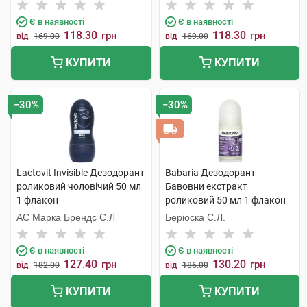
С.Л.У.
Є в наявності
Є в наявності
118.30
118.30
грн
грн
від
169.00
від
169.00
КУПИТИ
КУПИТИ
−30%
−30%
Lactovit Invisible Дезодорант
Babaria Дезодорант
роликовий чоловічий 50 мл
Бавовни екстракт
1 флакон
роликовий 50 мл 1 флакон
АС Марка Брендс С.Л
Беріоска С.Л.
Є в наявності
Є в наявності
127.40
130.20
грн
грн
від
182.00
від
186.00
КУПИТИ
КУПИТИ