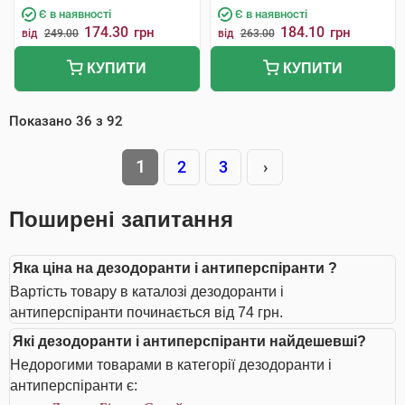
Є в наявності
Є в наявності
174.30
184.10
грн
грн
від
249.00
від
263.00
КУПИТИ
КУПИТИ
Показано
36
з
92
1
2
3
›
Поширені запитання
Яка ціна на дезодоранти і антиперспіранти ?
Вартість товару в каталозі дезодоранти і
антиперспіранти починається від 74 грн.
Які дезодоранти і антиперспіранти найдешевші?
Недорогими товарами в категорії дезодоранти і
антиперспіранти є: