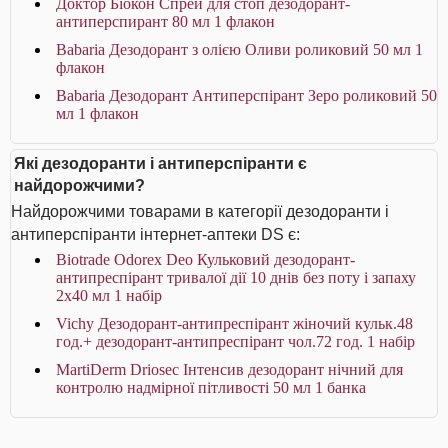
Доктор Біокон Спрей для стоп дезодорант-
антиперспирант 80 мл 1 флакон
Babaria Дезодорант з олією Оливи роликовий 50 мл 1
флакон
Babaria Дезодорант Антиперспірант Зеро роликовий 50
мл 1 флакон
Які дезодоранти і антиперспіранти є
найдорожчими?
Найдорожчими товарами в категорії дезодоранти і
антиперспіранти інтернет-аптеки DS є:
Biotrade Odorex Deo Кульковий дезодорант-
антипреспірант тривалої дії 10 днів без поту і запаху
2х40 мл 1 набір
Vichy Дезодорант-антипреспірант жіночий кульк.48
год.+ дезодорант-антипреспірант чол.72 год. 1 набір
MartiDerm Driosec Інтенсив дезодорант нічний для
контролю надмірної пітливості 50 мл 1 банка