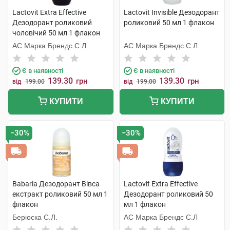
Lactovit Extra Effective
Lactovit Invisible Дезодорант
Дезодорант роликовий
роликовий 50 мл 1 флакон
чоловічий 50 мл 1 флакон
АС Марка Брендс С.Л
АС Марка Брендс С.Л
Є в наявності
Є в наявності
139.30
139.30
грн
грн
від
199.00
від
199.00
КУПИТИ
КУПИТИ
−30%
−30%
Babaria Дезодорант Вівса
Lactovit Extra Effective
екстракт роликовий 50 мл 1
Дезодорант роликовий 50
флакон
мл 1 флакон
Беріоска С.Л.
АС Марка Брендс С.Л