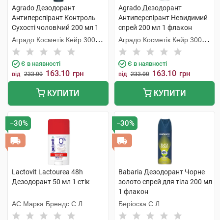
Agrado Дезодорант
Agrado Дезодорант
Антиперспірант Контроль
Антиперспірант Невидимий
Сухості чоловічий 200 мл 1
спрей 200 мл 1 флакон
флакон
Аградо Косметік Кейр 3000
Аградо Косметік Кейр 3000
С.Л.У.
С.Л.У.
Є в наявності
Є в наявності
163.10
163.10
грн
грн
від
233.00
від
233.00
КУПИТИ
КУПИТИ
−30%
−30%
Lactovit Lactourea 48h
Babaria Дезодорант Чорне
Дезодорант 50 мл 1 стік
золото спрей для тіла 200 мл
1 флакон
АС Марка Брендс С.Л
Беріоска С.Л.