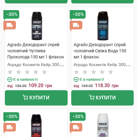
−30%
−30%
Agrado Дезодорант спрей
Agrado Дезодорант спрей
чоловічий Чутлива
чоловічий Свіжа Вода 150
Прохолода 150 мл 1 флакон
мл 1 флакон
Аградо Косметік Кейр 3000
Аградо Косметік Кейр 3000
С.Л.У.
С.Л.У.
Є в наявності
Є в наявності
109.20
118.30
грн
грн
від
156.00
від
169.00
КУПИТИ
КУПИТИ
−30%
−30%