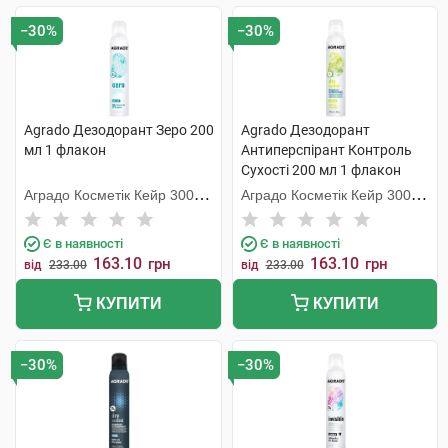
−30%
−30%
Agrado Дезодорант Зеро 200
Agrado Дезодорант
мл 1 флакон
Антиперспірант Контроль
Сухості 200 мл 1 флакон
Аградо Косметік Кейр 3000
Аградо Косметік Кейр 3000
С.Л.У.
С.Л.У.
Є в наявності
Є в наявності
163.10
163.10
грн
грн
від
233.00
від
233.00
КУПИТИ
КУПИТИ
−30%
−30%