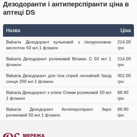
Дезодоранти і антиперспіранти ціна в
аптеці DS
Назва
Ціна
Babaria Дезодорант кульковий з гіалуроновою
214.00
кислотою 50 мл 1 флакон
грн
Babaria Дезодорант роликовий Вітамін С 50 мл 1
214.00
флакон
грн
Babaria Дезодорант для тіла спрей чоловічий Захід
302.00
сонця 200 мл 1 флакон
грн
Babaria Дезодорант з олією Оливи роликовий 50 мл
88.90
1 флакон
грн
Babaria Дезодорант Антиперспірант Зеро
88.90
роликовий 50 мл 1 флакон
грн