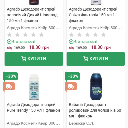
Agrado Дезодорант спрей
Agrado Дезодорант спрей
чоловічий Дикий Шоколад
Свіжа Фантазія 150 мл 1
150 мл 1 флакон
флакон
Аградо Косметік Кейр 3000
Аградо Косметік Кейр 3000
С.Л.У.
С.Л.У.
Є в наявності
Є в наявності
118.30
118.30
грн
грн
від
169.00
від
169.00
КУПИТИ
КУПИТИ
−30%
−30%
Agrado Дезодорант спрей
Babaria Дезодорант
Pure Trendy 150 мл 1 флакон
роликовий для чоловіків 50
мл 1 флакон
Аградо Косметік Кейр 3000
Беріоска С.Л.