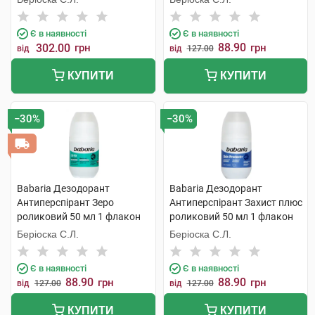
Є в наявності
Є в наявності
88.90
302.00
грн
грн
від
від
127.00
КУПИТИ
КУПИТИ
−30%
−30%
Babaria Дезодорант
Babaria Дезодорант
Антиперспірант Зеро
Антиперспірант Захист плюс
роликовий 50 мл 1 флакон
роликовий 50 мл 1 флакон
Беріоска С.Л.
Беріоска С.Л.
Є в наявності
Є в наявності
88.90
88.90
грн
грн
від
127.00
від
127.00
КУПИТИ
КУПИТИ