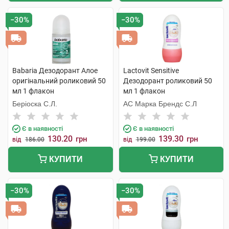
−30%
−30%
Babaria Дезодорант Алое
Lactovit Sensitive
оригінальний роликовий 50
Дезодорант роликовий 50
мл 1 флакон
мл 1 флакон
Беріоска С.Л.
АС Марка Брендс С.Л
Є в наявності
Є в наявності
130.20
139.30
грн
грн
від
186.00
від
199.00
КУПИТИ
КУПИТИ
−30%
−30%