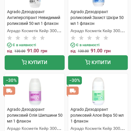
Agrado Дезодорант
Agrado Дезодорант
Антиперспірант Невидимий
роликовий Захист Шкіри 50
роликовий 50 мл 1 флакон
мл 1 флакон
Аградо Косметік Кейр 3000
Аградо Косметік Кейр 3000
С.Л.У.
С.Л.У.
Є в наявності
Є в наявності
91.00
91.00
грн
грн
від
130.00
від
130.00
КУПИТИ
КУПИТИ
−30%
−30%
Agrado Дезодорант
Agrado Дезодорант
роликовий Олія Шипшини 50
роликовий Алое Вера 50 мл
мл 1 флакон
1 флакон
Аградо Косметік Кейр 3000
Аградо Косметік Кейр 3000