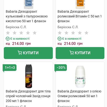
Babaria Дезодорант
Babaria Дезодорант
кульковий з гіалуроновою
роликовий Вітамін С 50 мл 1
кислотою 50 мл 1 флакон
флакон
Беріоска С.Л.
Беріоска С.Л.
Є в наявності
Є в наявності
214.00
грн
214.00
грн
від
від
КУПИТИ
КУПИТИ
1+1=3
−30%
Babaria Дезодорант для тіла
Babaria Дезодорант з олією
спрей чоловічий Захід сонця
Оливи роликовий 50 мл 1
200 мл 1 флакон
флакон
Беріоска С.Л.
Беріоска С.Л.