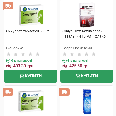
Синупрет таблетки 50 шт
Синус Ліфт Актив спрей
назальний 10 мл 1 флакон
Біонорика
Георг Біосистеми
Є в наявності
Є в наявності
403.30
грн
425.50
грн
від
від
КУПИТИ
КУПИТИ