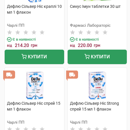
Дефлю Сільвер Ніс краплі 10
Синус Імун таблетки 30 шт
мл 1 флакон
Чарлі ПП
Фармасі Лабораторіс
Є в наявності
Є в наявності
214.20
грн
220.00
грн
від
від
КУПИТИ
КУПИТИ
Дефлю Сільвер Ніс спрей 15
Дефлю Сільвер Ніс Strong
мл 1 флакон
спрей 15 мл 1 флакон
Чарлі ПП
Чарлі ПП