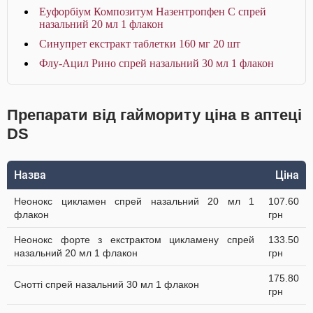
Еуфорбіум Композитум Назентропфен С спрей
назальний 20 мл 1 флакон
Синупрет екстракт таблетки 160 мг 20 шт
Флу-Ацил Рино спрей назальний 30 мл 1 флакон
Препарати від гаймориту ціна в аптеці
DS
Назва
Ціна
Неонокс цикламен спрей назальний 20 мл 1
107.60
флакон
грн
Неонокс форте з екстрактом цикламену спрей
133.50
назальний 20 мл 1 флакон
грн
175.80
Снотті спрей назальний 30 мл 1 флакон
грн