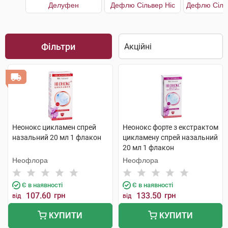
Делуфен
Дефлю Сільвер Ніс
Фільтри
Неонокс цикламен спрей
Неонокс форте з екстрактом
назальний 20 мл 1 флакон
цикламену спрей назальний
20 мл 1 флакон
Неофлора
Неофлора
Є в наявності
Є в наявності
107.60
грн
133.50
грн
від
від
КУПИТИ
КУПИТИ