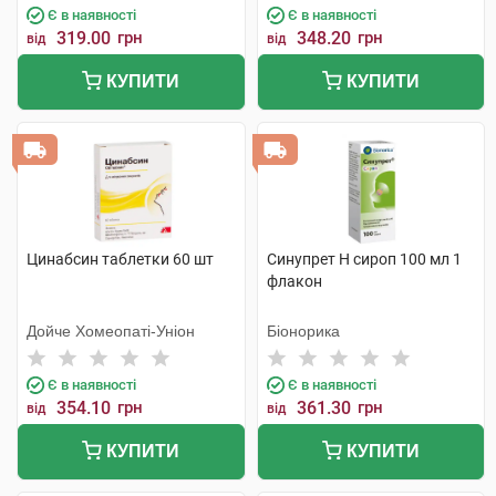
Є в наявності
Є в наявності
319.00
грн
348.20
грн
від
від
КУПИТИ
КУПИТИ
Цинабсин таблетки 60 шт
Синупрет Н сироп 100 мл 1
флакон
Дойче Хомеопаті-Уніон
Біонорика
Є в наявності
Є в наявності
354.10
грн
361.30
грн
від
від
КУПИТИ
КУПИТИ