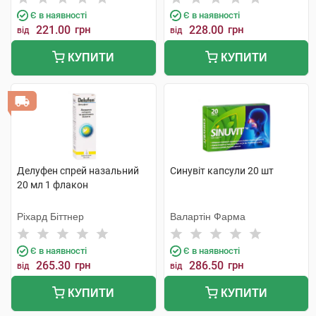
Є в наявності
Є в наявності
221.00
грн
228.00
грн
від
від
КУПИТИ
КУПИТИ
Делуфен спрей назальний
Синувіт капсули 20 шт
20 мл 1 флакон
Ріхард Біттнер
Валартін Фарма
Є в наявності
Є в наявності
265.30
грн
286.50
грн
від
від
КУПИТИ
КУПИТИ