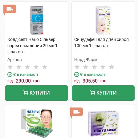
Колдісепт Нано Сільвер
Синудафен для дітей сироп
спрей назальний 20 мл 1
100 мл 1 флакон
флакон
Аркона
Норд Фарм
Є в наявності
Є в наявності
290.00
грн
305.50
грн
від
від
КУПИТИ
КУПИТИ