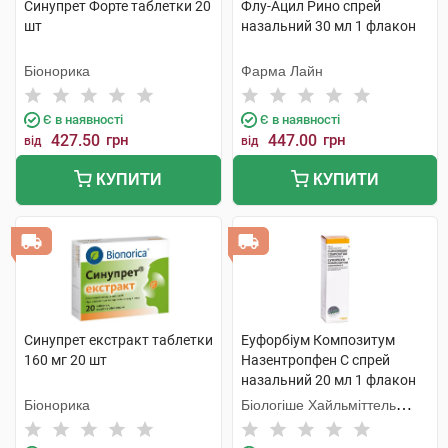
Синупрет Форте таблетки 20
Флу-Ацил Рино спрей
шт
назальний 30 мл 1 флакон
Біонорика
Фарма Лайн
Є в наявності
Є в наявності
427.50
грн
447.00
грн
від
від
КУПИТИ
КУПИТИ
Синупрет екстракт таблетки
Еуфорбіум Композитум
160 мг 20 шт
Назентропфен С спрей
назальний 20 мл 1 флакон
Біонорика
Біологіше Хайльміттель
Хеель