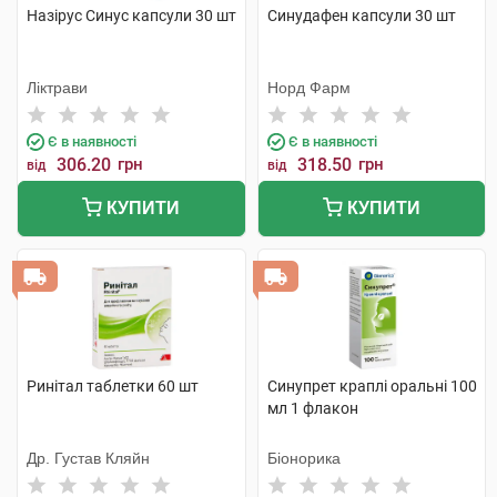
Назірус Синус капсули 30 шт
Синудафен капсули 30 шт
Ліктрави
Норд Фарм
Є в наявності
Є в наявності
306.20
грн
318.50
грн
від
від
КУПИТИ
КУПИТИ
Ринітал таблетки 60 шт
Синупрет краплі оральні 100
мл 1 флакон
Др. Густав Кляйн
Біонорика