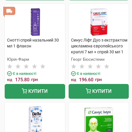
Снотті спрей назальний 30
Синус Ліфт Дуо з екстрактом
мл 1 флакон
цикламена європейського
краплі 7 мл + спрей 30 мл 1
комплект
Юрія-Фарм
Георг Біосистеми
Є в наявності
Є в наявності
175.80
грн
196.60
грн
від
від
КУПИТИ
КУПИТИ