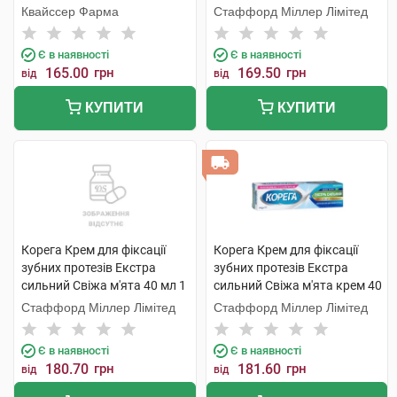
туба
туба
Квайссер Фарма
Стаффорд Міллер Лімітед
Є в наявності
Є в наявності
165.00
грн
169.50
грн
від
від
КУПИТИ
КУПИТИ
Корега Крем для фіксації
Корега Крем для фіксації
зубних протезів Екстра
зубних протезів Екстра
сильний Свіжа м'ята 40 мл 1
сильний Свіжа м'ята крем 40
туба
мл 1 туба
Стаффорд Міллер Лімітед
Стаффорд Міллер Лімітед
Є в наявності
Є в наявності
180.70
грн
181.60
грн
від
від