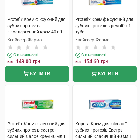
Protefix Крем фіксуючий для
Protefix Крем фіксуючий для
зубних протезів
зубних протезів крем 40 г 1
гіпоалергенний крем 40 г 1
туба
туба
Квайссер Фарма
Квайссер Фарма
Є в наявності
Є в наявності
149.00
грн
154.60
грн
від
від
КУПИТИ
КУПИТИ
Protefix Крем фіксуючий для
Корега Крем для фіксації
зубних протезів екстра-
зубних протезів Екстра
сильний з алое крем 40 мл 1
сильний Класичний 40 мл 1