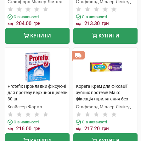
смаку 40 мл 1 туба
1 туба
Стаффорд Міллер Лімітед
Стаффорд Міллер Лімітед
Є в наявності
Є в наявності
204.00
грн
213.30
грн
від
від
КУПИТИ
КУПИТИ
Protefix Прокладки фіксуючі
Корега Крем для фіксації
для протезу верхньої щелепи
зубних протезів Макс
30 шт
фіксація+прилягання без
смаку крем 40 мл 1 туба
Квайссер Фарма
Стаффорд Міллер Лімітед
Є в наявності
Є в наявності
216.00
грн
217.20
грн
від
від
КУПИТИ
КУПИТИ