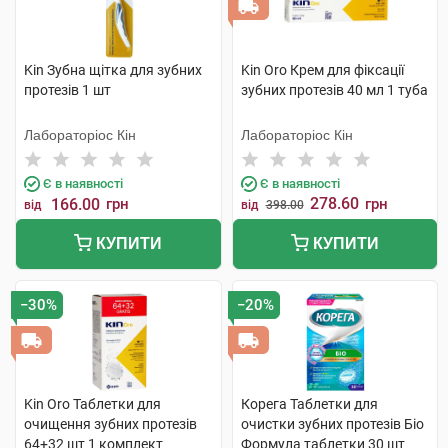
Kin Зубна щітка для зубних
Kin Oro Крем для фіксації
протезів 1 шт
зубних протезів 40 мл 1 туба
Лабораторіос Кін
Лабораторіос Кін
Є в наявності
Є в наявності
278.60
166.00
грн
грн
від
від
398.00
КУПИТИ
КУПИТИ
−30%
−20%
Kin Oro Таблетки для
Корега Таблетки для
очищення зубних протезів
очистки зубних протезів Біо
64+32 шт 1 комплект
Формула таблетки 30 шт