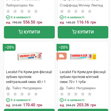
Лабораторіос Кін
Стаффорд Міллер Лімітед
Є в наявності
Є в наявності
556.50
116.16
грн
грн
від
795.00
від
145.20
КУПИТИ
КУПИТИ
−20%
−20%
Lacalut Fix Крем для фіксації
Lacalut Fix Крем для фіксації
зубних протезів
зубних протезів м'ятний
нейтральний смак 40 г 1
смак 70 г 1 туба
туба
Др. Тайсс Натурварен
Др. Тайсс Натурварен
Є в наявності
Є в наявності
170.40
203.36
грн
грн
від
213.00
від
254.20