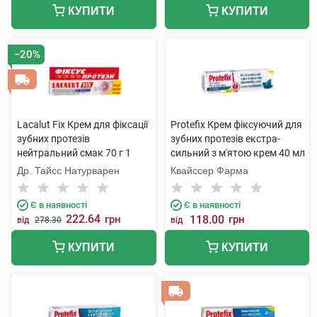
КУПИТИ
КУПИТИ
−20%
Lacalut Fix Крем для фіксації
Protefix Крем фіксуючий для
зубних протезів
зубних протезів екстра-
нейтральний смак 70 г 1
сильний з м'ятою крем 40 мл
туба
1 туба
Др. Тайсс Натурварен
Квайссер Фарма
Є в наявності
Є в наявності
222.64
грн
118.00
грн
від
278.30
від
КУПИТИ
КУПИТИ