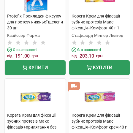
Protefix Прокладки фіксуючі
Корега Крем для фіксації
для протезу нижньої щелепи
зубних протезів Макс
30 шт
фіксація+Комфорт 40 г 1
туба
Квайссер Фарма
Стаффорд Міллер Лімітед
Є в наявності
Є в наявності
191.00
грн
203.10
грн
від
від
КУПИТИ
КУПИТИ
Корега Крем для фіксації
Корега Крем для фіксації
зубних протезів Макс
зубних протезів Макс
фіксація+прилягання без
фіксація+Комфорт крем 40 г