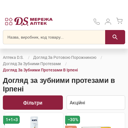
Аптека D.S.
Догляд За Ротовою Порожниною
Догляд За Зубними Протезами
Догляд За Зубними Протезами В Ірпені
Догляд за зубними протезами в
Ірпені
Фільтри
1+1=3
−30%