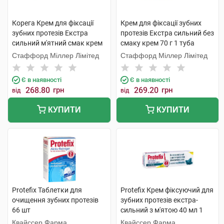
Корега Крем для фіксації
Крем для фіксації зубних
зубних протезів Екстра
протезів Екстра сильний без
сильний м'ятний смак крем
смаку крем 70 г 1 туба
70 г 1 шт
Стаффорд Міллер Лімітед
Стаффорд Міллер Лімітед
Є в наявності
Є в наявності
268.80
грн
269.20
грн
від
від
КУПИТИ
КУПИТИ
Protefix Таблетки для
Protefix Крем фіксуючий для
очищення зубних протезів
зубних протезів екстра-
66 шт
сильний з м'ятою 40 мл 1
туба
Квайссер Фарма
Квайссер Фарма