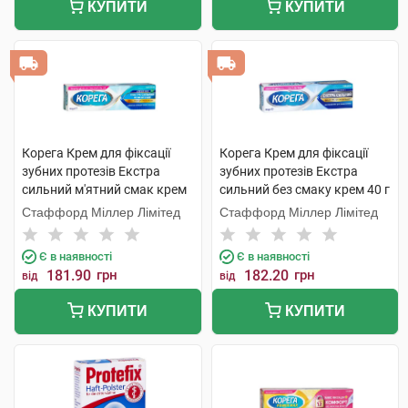
КУПИТИ
КУПИТИ
Корега Крем для фіксації
Корега Крем для фіксації
зубних протезів Екстра
зубних протезів Екстра
сильний м'ятний смак крем
сильний без смаку крем 40 г
40 г 1 туба
1 туба
Стаффорд Міллер Лімітед
Стаффорд Міллер Лімітед
Є в наявності
Є в наявності
181.90
грн
182.20
грн
від
від
КУПИТИ
КУПИТИ