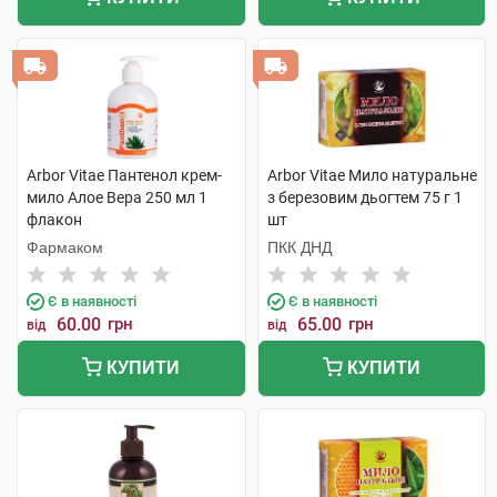
Arbor Vitae Пантенол крем-
Arbor Vitae Мило натуральне
мило Алое Вера 250 мл 1
з березовим дьогтем 75 г 1
флакон
шт
Фармаком
ПКК ДНД
Є в наявності
Є в наявності
60.00
грн
65.00
грн
від
від
КУПИТИ
КУПИТИ