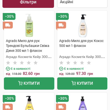
Фільтри
−30%
−30%
Agrado Мило для рук
Agrado Мило для рук Кокос
Трендові Бульбашки Свіжа
500 мл 1 флакон
Диня 300 мл 1 флакон
Аградо Косметік Кейр 3000
Аградо Косметік Кейр 3000
С.Л.У.
С.Л.У.
Є в наявності
Є в наявності
82.60
97.30
грн
грн
від
118.00
від
139.00
КУПИТИ
КУПИТИ
−30%
−30%