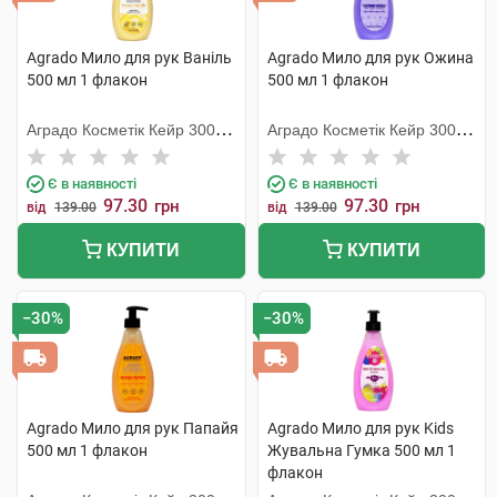
Agrado Мило для рук Ваніль
Agrado Мило для рук Ожина
500 мл 1 флакон
500 мл 1 флакон
Аградо Косметік Кейр 3000
Аградо Косметік Кейр 3000
С.Л.У.
С.Л.У.
Є в наявності
Є в наявності
97.30
97.30
грн
грн
від
139.00
від
139.00
КУПИТИ
КУПИТИ
−30%
−30%
Agrado Мило для рук Папайя
Agrado Мило для рук Kids
500 мл 1 флакон
Жувальна Гумка 500 мл 1
флакон