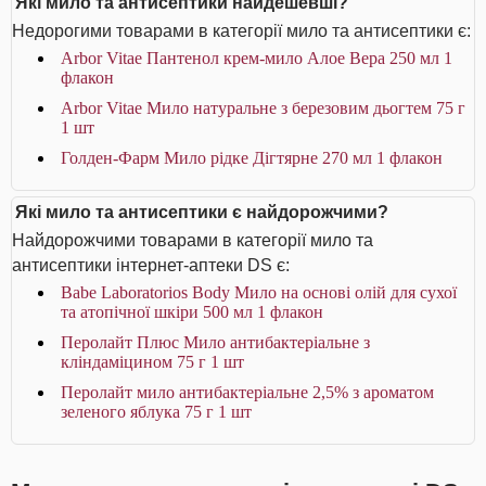
Які мило та антисептики найдешевші?
Недорогими товарами в категорії мило та антисептики є:
Arbor Vitae Пантенол крем-мило Алое Вера 250 мл 1
флакон
Arbor Vitae Мило натуральне з березовим дьогтем 75 г
1 шт
Голден-Фарм Мило рідке Дігтярне 270 мл 1 флакон
Які мило та антисептики є найдорожчими?
Найдорожчими товарами в категорії мило та
антисептики інтернет-аптеки DS є:
Babe Laboratorios Body Мило на основі олій для сухої
та атопічної шкіри 500 мл 1 флакон
Перолайт Плюс Мило антибактеріальне з
кліндаміцином 75 г 1 шт
Перолайт мило антибактеріальне 2,5% з ароматом
зеленого яблука 75 г 1 шт