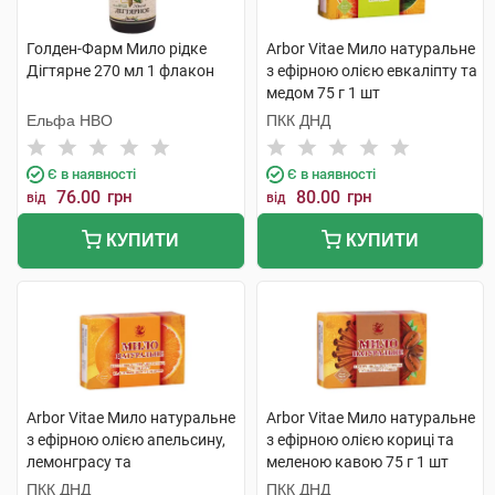
Голден-Фарм Мило рідке
Arbor Vitae Мило натуральне
Дігтярне 270 мл 1 флакон
з ефірною олією евкаліпту та
медом 75 г 1 шт
Ельфа НВО
ПКК ДНД
Є в наявності
Є в наявності
76.00
грн
80.00
грн
від
від
КУПИТИ
КУПИТИ
Arbor Vitae Мило натуральне
Arbor Vitae Мило натуральне
з ефірною олією апельсину,
з ефірною олією кориці та
лемонграсу та
меленою кавою 75 г 1 шт
апельсиновою цедрою 75 г 1
ПКК ДНД
ПКК ДНД