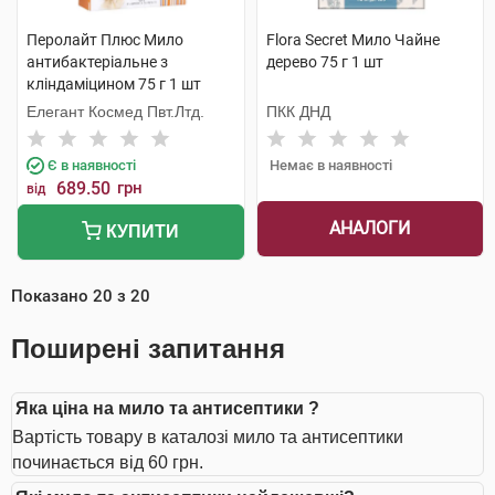
Перолайт Плюс Мило
Flora Secret Мило Чайне
антибактеріальне з
дерево 75 г 1 шт
кліндаміцином 75 г 1 шт
Елегант Космед Пвт.Лтд.
ПКК ДНД
Є в наявності
Немає в наявності
689.50
грн
від
АНАЛОГИ
КУПИТИ
Показано
20
з
20
Поширені запитання
Яка ціна на мило та антисептики ?
Вартість товару в каталозі мило та антисептики
починається від 60 грн.