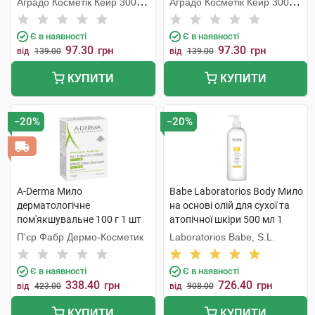
Аградо Косметік Кейр 3000
Аградо Косметік Кейр 3000
С.Л.У.
С.Л.У.
Є в наявності
Є в наявності
97.30
97.30
грн
грн
від
139.00
від
139.00
КУПИТИ
КУПИТИ
−20%
−20%
A-Derma Мило
Babe Laboratorios Body Мило
дерматологічне
на основі олій для сухої та
пом'якшувальне 100 г 1 шт
атопічної шкіри 500 мл 1
флакон
П'єр Фабр Дермо-Косметик
Laboratorios Babe, S.L.
Є в наявності
Є в наявності
338.40
726.40
грн
грн
від
423.00
від
908.00
КУПИТИ
КУПИТИ