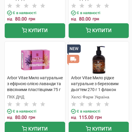
шт
Є в наявності
Є в наявності
80.00
грн
80.00
грн
від
від
КУПИТИ
КУПИТИ
NEW
Arbor Vitae Мило натуральне
Arbor Vitae Мило рідке
з ефірною олією лаванди та
натуральне з березовим
вівсяними пластівцями 75 г
дьогтем 270 г 1 флакон
1 шт
ПКК ДНД
Хелсі Фарм Україна
Є в наявності
Є в наявності
80.00
грн
115.00
грн
від
від
КУПИТИ
КУПИТИ