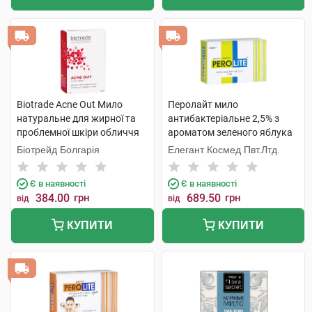
Biotrade Acne Out Мило
Перолайт мило
натуральне для жирної та
антибактеріальне 2,5% з
проблемної шкіри обличчя
ароматом зеленого яблука
та тіла 100 г 1 шт
75 г 1 шт
Біотрейд Болгарія
Елегант Космед Пвт.Лтд.
Є в наявності
Є в наявності
384.00
грн
689.50
грн
від
від
КУПИТИ
КУПИТИ