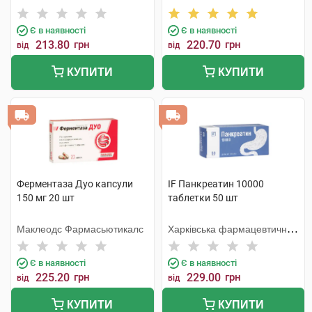
Є в наявності
Є в наявності
213.80
грн
220.70
грн
від
від
КУПИТИ
КУПИТИ
Ферментаза Дуо капсули
IF Панкреатин 10000
150 мг 20 шт
таблетки 50 шт
Маклеодс Фармасьютикалс
Харківська фармацевтична
фабрика
Є в наявності
Є в наявності
225.20
грн
229.00
грн
від
від
КУПИТИ
КУПИТИ