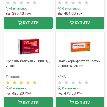
Є в наявності
Є в наявності
380.40
грн
404.00
грн
від
від
КУПИТИ
КУПИТИ
Креазим капсули 20 000 ОД
Панзинорм форте таблетки
20 шт
20 000 ОД 30 шт
Технолог
КРКА
Є в наявності
Є в наявності
428.20
грн
479.80
грн
від
від
КУПИТИ
КУПИТИ