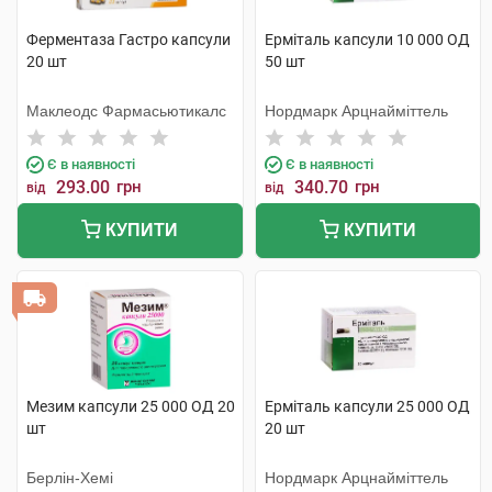
Ферментаза Гастро капсули
Ерміталь капсули 10 000 ОД
20 шт
50 шт
Маклеодс Фармасьютикалс
Нордмарк Арцнайміттель
Є в наявності
Є в наявності
293.00
грн
340.70
грн
від
від
КУПИТИ
КУПИТИ
Мезим капсули 25 000 ОД 20
Ерміталь капсули 25 000 ОД
шт
20 шт
Берлін-Хемі
Нордмарк Арцнайміттель