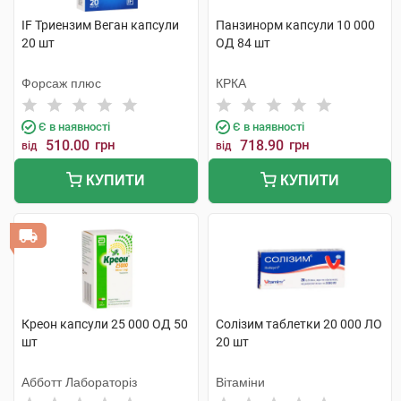
IF Триензим Веган капсули
Панзинорм капсули 10 000
20 шт
ОД 84 шт
Форсаж плюс
КРКА
Є в наявності
Є в наявності
510.00
грн
718.90
грн
від
від
КУПИТИ
КУПИТИ
Креон капсули 25 000 ОД 50
Солізим таблетки 20 000 ЛО
шт
20 шт
Абботт Лабораторіз
Вітаміни