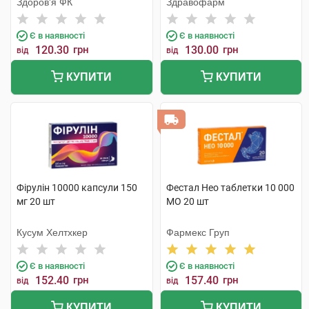
Здоров'я ФК
Здравофарм
Є в наявності
Є в наявності
120.30
грн
130.00
грн
від
від
КУПИТИ
КУПИТИ
Фірулін 10000 капсули 150
Фестал Нео таблетки 10 000
мг 20 шт
МО 20 шт
Кусум Хелтхкер
Фармекс Груп
Є в наявності
Є в наявності
152.40
грн
157.40
грн
від
від
КУПИТИ
КУПИТИ