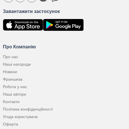
Завантажити застосунок
Про Компанію
Про нас
Наші нагороди
Новини
Франшиза
Робота у нас
Наші автори
Контакти
Політика конфіденційності
Угода користувача
Оферта