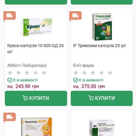
Креон капсули 10 000 ОД 20
IF Триензим капсули 20 шт
шт
Абботт Лабораторіз
Еліт-фарм
Є в наявності
Є в наявності
245.90
грн
275.00
грн
від
від
КУПИТИ
КУПИТИ