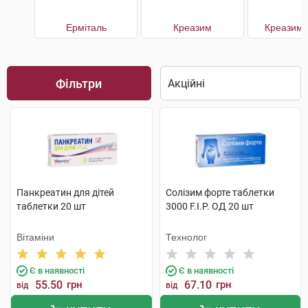
Ерміталь
Креазим
Креазим 
Фільтри
Панкреатин для дітей
Солізим форте таблетки
таблетки 20 шт
3000 F.I.P. ОД 20 шт
Вітаміни
Технолог
Є в наявності
Є в наявності
55.50
грн
67.10
грн
від
від