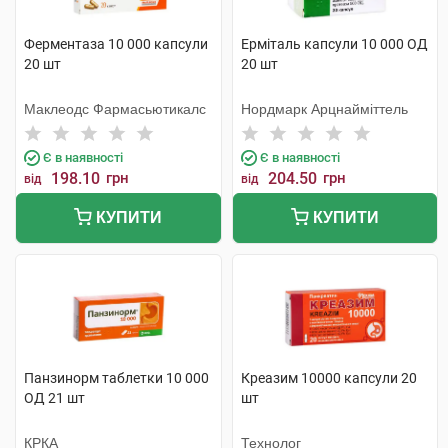
Ферментаза 10 000 капсули
Ерміталь капсули 10 000 ОД
20 шт
20 шт
Маклеодс Фармасьютикалс
Нордмарк Арцнайміттель
Є в наявності
Є в наявності
198.10
грн
204.50
грн
від
від
КУПИТИ
КУПИТИ
Панзинорм таблетки 10 000
Креазим 10000 капсули 20
ОД 21 шт
шт
КРКА
Технолог