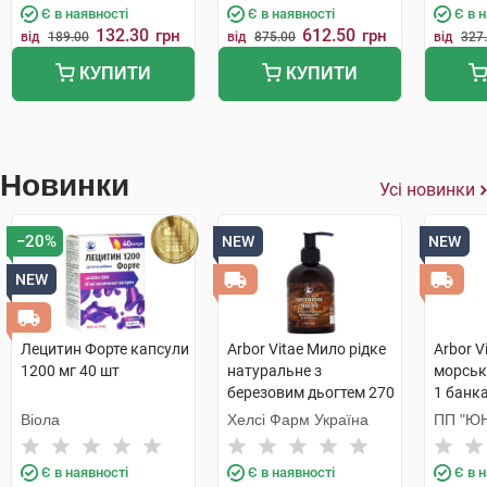
Є в наявності
Є в наявності
Є в 
132.30
612.50
грн
грн
від
189.00
від
875.00
від
327
КУПИТИ
КУПИТИ
Новинки
Усі новинки
−20%
NEW
NEW
NEW
Лецитин Форте капсули
Arbor Vitae Мило рідке
Arbor V
1200 мг 40 шт
натуральне з
морськ
березовим дьогтем 270
1 банк
г 1 флакон
Віола
Хелсі Фарм Україна
ПП "ЮН
Є в наявності
Є в наявності
Є в 