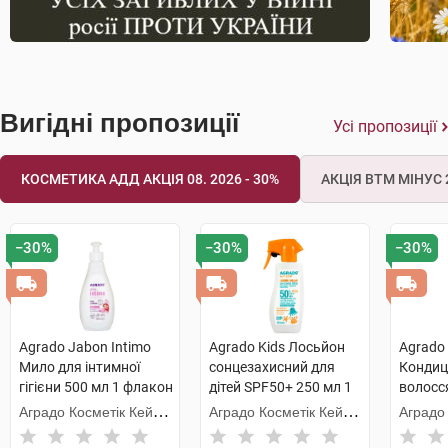
Вигідні пропозиції
Усі пропозиції
КОСМЕТИКА АДД АКЦІЯ 08. 2026 - 30%
АКЦІЯ ВТМ МІНУС 2
−30%
−30%
−30%
Agrado Jabon Intimo
Agrado Kids Лосьйон
Agrado 
Мило для інтимної
сонцезахисний для
Кондиц
гігієни 500 мл 1 флакон
дітей SPF50+ 250 мл 1
волосс
флакон
віднов
Аградо Косметік Кейр
Аградо Косметік Кейр
Аградо
900 мл
3000 С.Л.У.
3000 С.Л.У.
3000 С.