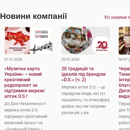
Новини компанії
Усі новини
27.07.2026
20.07.2026
06.07.
«Музична карта
20 традицій та
Черве
України» – новий
ідеалів під брендом
Таєм
креативний
«D.S.» (ч. 2)
інте
радіопроєкт за
благо
Мережа аптек D.S. – це
підтримки мережі
Дитя
передусім люди, які тут
аптек D.S.!
вида
працюють, та атмосфера
До Дня Незалежності
Перши
довіри, яку ми творимо
мережа аптек D.S.
для Т
разом рік у рік.
підтримує креативний
періо
музичний проєкт на
робот
«Львівській Хвилі» і
зустр