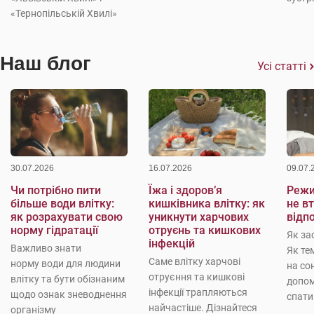
«Тернопільській Хвилі»
Наш блог
Усі статті
30.07.2026
16.07.2026
09.07.
Чи потрібно пити
Їжа і здоров’я
Режи
більше води влітку:
кишківника влітку: як
не в
як розрахувати свою
уникнути харчових
відп
норму гідратації
отруєнь та кишкових
Як за
інфекцій
Важливо знати
Як те
Саме влітку харчові
норму води для людини
на со
отруєння та кишкові
влітку та бути обізнаним
допо
інфекції трапляються
щодо ознак зневоднення
спати
найчастіше. Дізнайтеся
організму