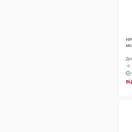
HiP
міс
До
ві