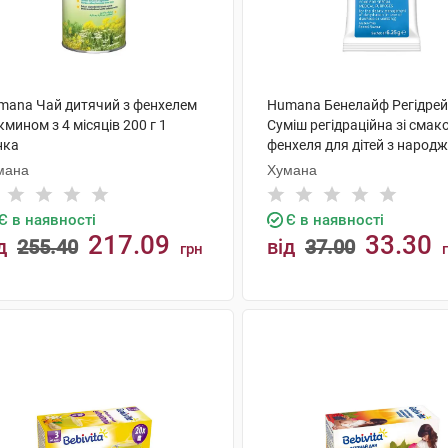
mana Чай дитячий з фенхелем
Humana Бенелайф Регідре
кмином з 4 місяців 200 г 1
Суміш регідраційна зі смак
нка
фенхеля для дітей з народ
дорослих 1 пакет
мана
Хумана
Є в наявності
Є в наявності
217.09
33.30
д
255.40
від
37.00
грн
КУПИТИ
КУПИТИ