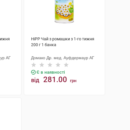
тижня
HiPP Чай з ромашки з 1-го тижня
200 г 1 банка
ур АГ
Домако Др. мед. Ауфдермаур АГ
Є в наявності
281.00
від
грн
КУПИТИ