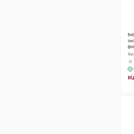
Beb
зас
філ
Хі
ві