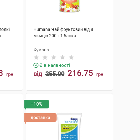
лодкі
Humana Чай фруктовий від 8
а
місяців 200 г 1 банка
Хумана
Є в наявності
3
216.75
від
255.00
грн
грн
КУПИТИ
−10%
доставка