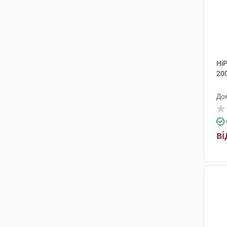
HiP
200
До
ві