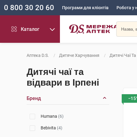
0 800 30 20 60
Програми для клієнтів
Робота у 
Каталог
Аптека D.S.
Дитяче Харчування
Дитячі Чаї Та
Дитячі чаї та
відвари в Ірпені
Бренд
−15
Humana
(6)
Bebivita
(4)