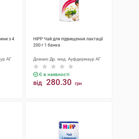
ини з 4
HiPP Чай для підвищення лактації
200 г 1 банка
ур АГ
Домако Др. мед. Ауфдермаур АГ
Є в наявності
280.30
від
грн
КУПИТИ