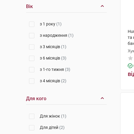
Вік
з 1 року
(1)
Hu
з народження
(1)
та 
ба
з 3 місяців
(1)
Ху
з 6 місяців
(3)
з 1-го тижня
(3)
ві
з 4 місяців
(2)
Для кого
Для жінок
(1)
Для дітей
(2)