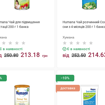
mana Чай для підвищення
Humana Чай розчинний Со
тації 200 г 1 банка
сни з 4 місяців 200 г 1 банк
мана
Хумана
Є в наявності
Є в наявності
213.18
214.6
д
250.80
від
252.50
грн
КУПИТИ
КУПИТИ
%
−10%
доставка