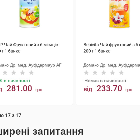
P Чай Фруктовий з 6 місяців
Bebivita Чай фруктовий з 6
 г 1 банка
200 г 1 банка
мако Др. мед. Ауфдермаур АГ
Домако Др. мед. Ауфдерма
Є в наявності
Немає в наявності
281.00
233.70
д
від
грн
грн
АНАЛОГИ
КУПИТИ
но
17
з
17
ирені запитання