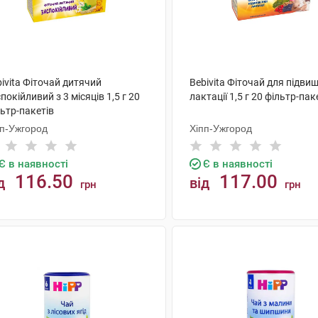
ivita Фіточай дитячий
Bebivita Фіточай для підви
покійливий з 3 місяців 1,5 г 20
лактації 1,5 г 20 фільтр-пак
ьтр-пакетів
пп-Ужгород
Хіпп-Ужгород
Є в наявності
Є в наявності
116.50
117.00
д
від
грн
грн
КУПИТИ
КУПИТИ