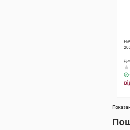
HiP
200
До
ві
Показа
Пош