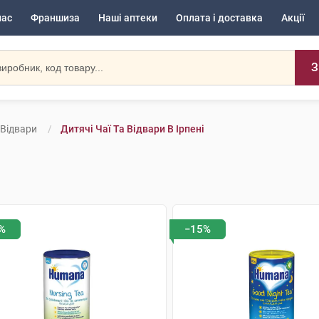
нас
Франшиза
Наші аптеки
Оплата і доставка
Акції
З
 Відвари
Дитячі Чаї Та Відвари В Ірпені
%
−15%