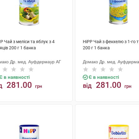
P Чай з меліси та яблук з 4
HiPP Чай з фенхелю з 1-го 
яців 200 г 1 банка
200 г 1 банка
мако Др. мед. Ауфдермаур АГ
Домако Др. мед. Ауфдерма
Є в наявності
Є в наявності
281.00
281.00
д
від
грн
грн
КУПИТИ
КУПИТИ