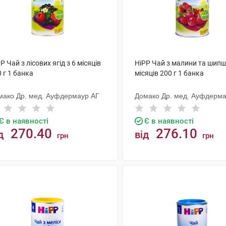
P Чай з лісових ягід з 6 місяців
HiPP Чай з малини та шипш
 г 1 банка
місяців 200 г 1 банка
мако Др. мед. Ауфдермаур АГ
Домако Др. мед. Ауфдерма
Є в наявності
Є в наявності
270.40
276.10
д
від
грн
грн
КУПИТИ
КУПИТИ