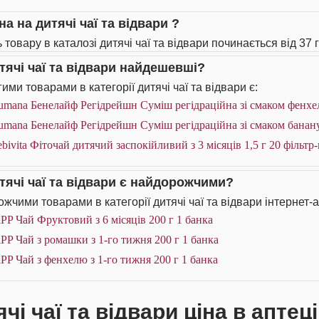
на на дитячі чаї та відвари ?
 товару в каталозі дитячі чаї та відвари починається від 37 г
итячі чаї та відвари найдешевші?
ими товарами в категорії дитячі чаї та відвари є:
mana Бенелайф Регідрейшн Суміш регідраційна зі смаком фенхеля
mana Бенелайф Регідрейшн Суміш регідраційна зі смаком банану д
bivita Фіточай дитячий заспокійливий з 3 місяців 1,5 г 20 фільтр-
итячі чаї та відвари є найдорожчими?
жчими товарами в категорії дитячі чаї та відвари інтернет-а
PP Чай Фруктовий з 6 місяців 200 г 1 банка
PP Чай з ромашки з 1-го тижня 200 г 1 банка
PP Чай з фенхелю з 1-го тижня 200 г 1 банка
чі чаї та відвари ціна в аптец