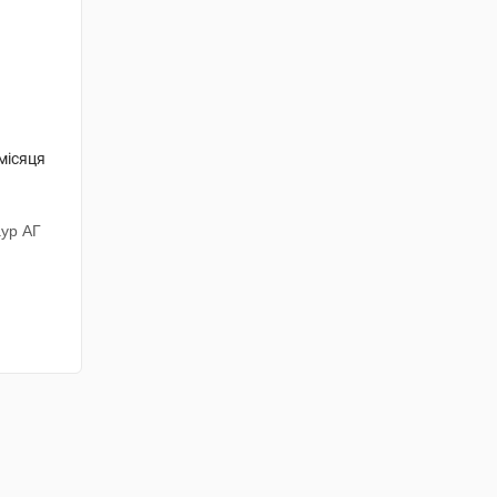
 місяця
ур АГ