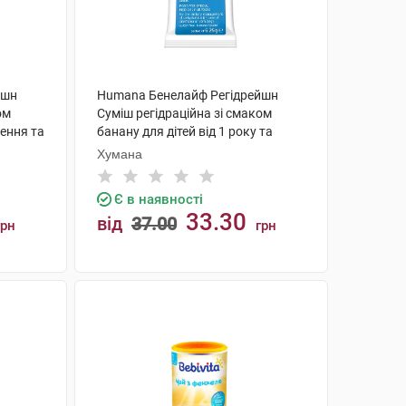
йшн
Humana Бенелайф Регідрейшн
ом
Суміш регідраційна зі смаком
ження та
банану для дітей від 1 року та
дорослих 1 пакет
Хумана
Є в наявності
33.30
від
37.00
грн
грн
КУПИТИ