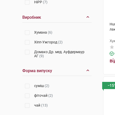
HiPP
(7)
Виробник
Hu
лак
Хумана
(6)
Ху
Хіпп-Ужгород
(2)
Домако Др. мед. Ауфдермаур
АГ
(9)
ві
Форма випуску
−15
суміш
(2)
фіточай
(2)
чай
(13)