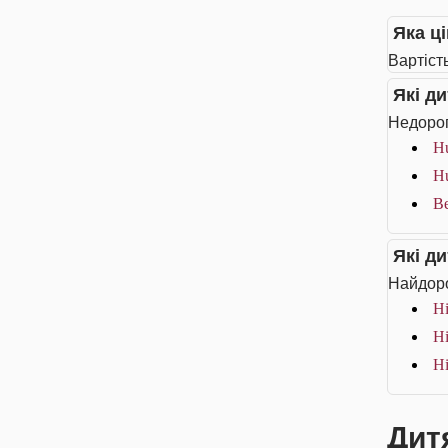
Яка ці
Вартість
Які д
Недорог
Hu
Hu
Be
Які д
Найдоро
Hi
Hi
Hi
Дитя