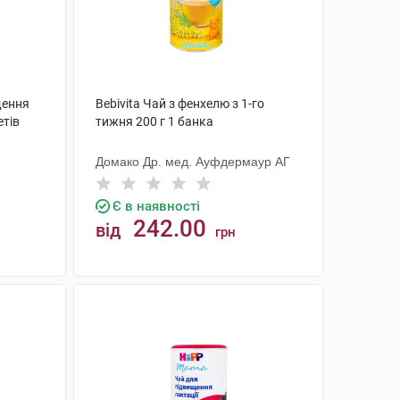
щення
Bebivita Чай з фенхелю з 1-го
етів
тижня 200 г 1 банка
Домако Др. мед. Ауфдермаур АГ
Є в наявності
242.00
від
грн
КУПИТИ