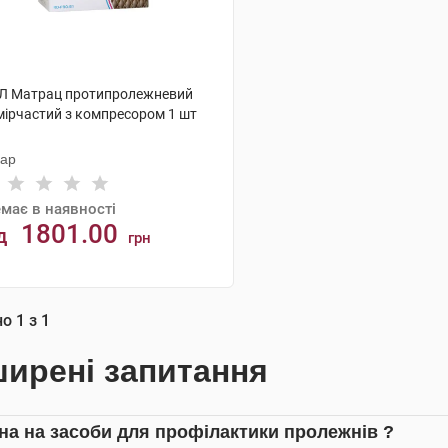
Л Матрац протипролежневий
мірчастий з компресором 1 шт
кар
має в наявності
1801.00
д
грн
АНАЛОГИ
но
1
з
1
ирені запитання
іна на засоби для профілактики пролежнів ?