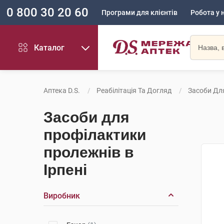
0 800 30 20 60
Програми для клієнтів
Робота у 
Каталог
Аптека D.S.
Реабілітація Та Догляд
Засоби Дл
Засоби для
профілактики
пролежнів в
Ірпені
Виробник