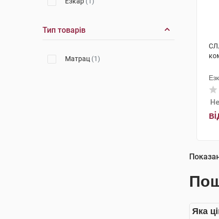
Езкар
(1)
Тип товарів
СЛ
ко
Матрац
(1)
Ез
Не
ві
Показа
Пош
Яка ц