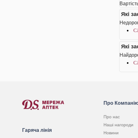
Вартіст
Які з
Недорог
С
Які з
Найдоро
С
Про Компані
Про нас
Наші нагороди
Гаряча лінія
Новини