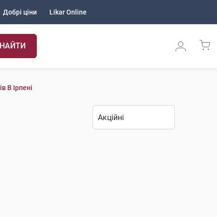
Добрі ціни
Likar Online
НАЙТИ
в В Ірпені