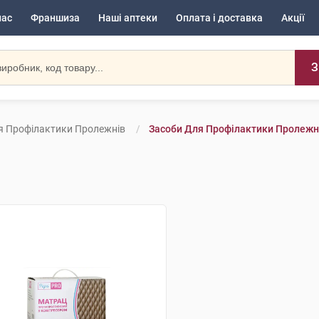
нас
Франшиза
Наші аптеки
Оплата і доставка
Акції
З
я Профілактики Пролежнів
Засоби Для Профілактики Пролежні