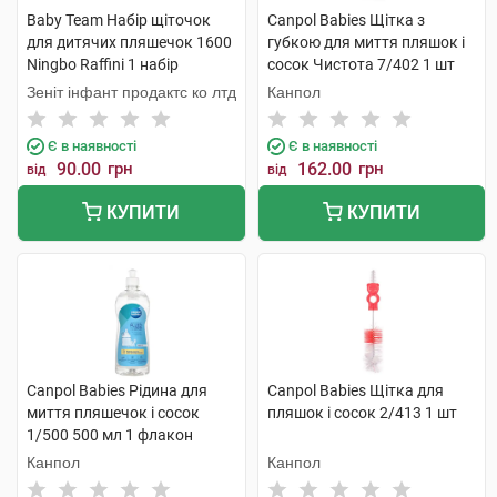
Baby Team Набір щіточок
Canpol Babies Щітка з
для дитячих пляшечок 1600
губкою для миття пляшок і
Ningbo Raffini 1 набір
сосок Чистота 7/402 1 шт
Зеніт інфант продактс ко лтд
Канпол
Є в наявності
Є в наявності
90.00
грн
162.00
грн
від
від
КУПИТИ
КУПИТИ
Canpol Babies Рідина для
Canpol Babies Щітка для
миття пляшечок і сосок
пляшок і сосок 2/413 1 шт
1/500 500 мл 1 флакон
Канпол
Канпол