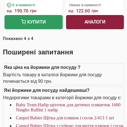
Є в наявності
Немає в наявності
190.70
грн
122.60
грн
від
від
АНАЛОГИ
КУПИТИ
Показано
4
з
4
Поширені запитання
Яка ціна на йоржики для посуду ?
Вартість товару в каталозі йоржики для посуду
починається від 90 грн.
Які йоржики для посуду найдешевші?
Недорогими товарами в категорії йоржики для посуду є:
Baby Team Набір щіточок для дитячих пляшечок 1600
Ningbo Raffini 1 набір
Canpol Babies Щітка для пляшок і сосок 2/413 1 шт
Canpol Babies Щітка з губкою для миття пляшок і сосок