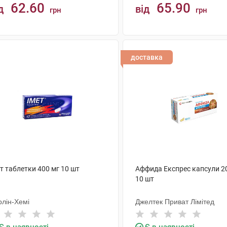
62.60
65.90
д
від
грн
грн
КУПИТИ
КУПИТИ
доставка
т таблетки 400 мг 10 шт
Аффида Експрес капсули 2
10 шт
рлін-Хемі
Джелтек Приват Лімітед