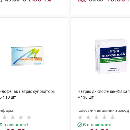
грн
КУПИТИ
КУПИТИ
клофенак натрію супозиторії
Натрію диклофенак-КВ кап
5 г 10 шт
мг 30 шт
нфарм
Київський вітамінний завод
Є в наявності
Є в наявності