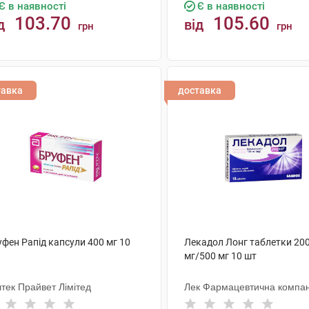
Є в наявності
Є в наявності
103.70
105.60
д
від
грн
грн
КУПИТИ
КУПИТИ
тавка
доставка
фен Рапід капсули 400 мг 10
Лекадол Лонг таблетки 20
мг/500 мг 10 шт
тек Прайвет Лімітед
Лек Фармацевтична компан