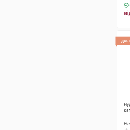
ві
дос
Ну
кап
Рек