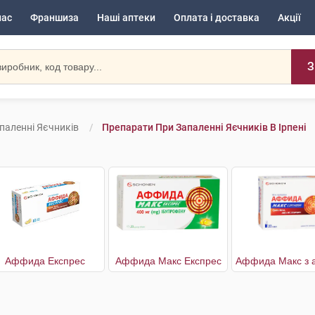
нас
Франшиза
Наші аптеки
Оплата і доставка
Акції
З
паленні Яєчників
Препарати При Запаленні Яєчників В Ірпені
Аффида Експрес
Аффида Макс Експрес