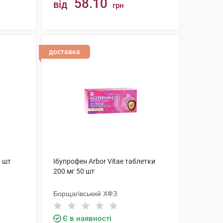
58.10
від
грн
КУПИТИ
доставка
0 шт
Ібупрофен Arbor Vitae таблетки
200 мг 50 шт
Борщагівський ХФЗ
Є в наявності