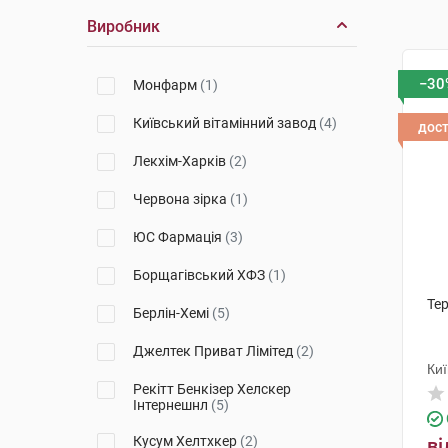
Виробник
−30
Монфарм
(1)
Київський вітамінний завод
(4)
дос
Лекхім-Харків
(2)
Червона зірка
(1)
ЮС Фармація
(3)
Борщагівський ХФЗ
(1)
Тер
Берлін-Хемі
(5)
Джелтек Приват Лімітед
(2)
Киї
Рекітт Бенкізер Хелскер
Інтернешнл
(5)
Кусум Хелтхкер
(2)
ві