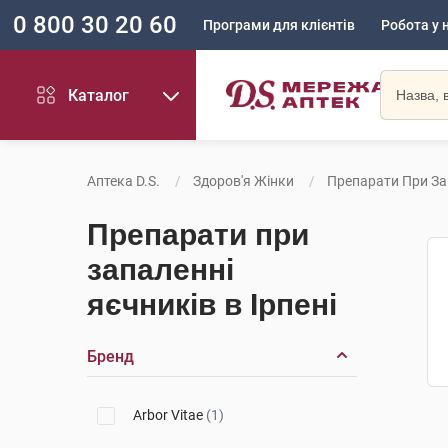
0 800 30 20 60
Програми для клієнтів
Робота у 
Каталог
Аптека D.S.
Здоров'я Жінки
Препарати При За
Препарати при
запаленні
яєчників в Ірпені
Бренд
Arbor Vitae
(1)