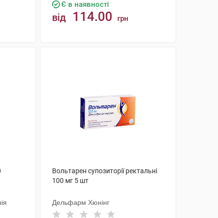
Є в наявності
114.00
від
грн
КУПИТИ
0
Вольтарен супозиторії ректальні
100 мг 5 шт
ія
Дельфарм Хюнінг