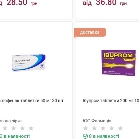
28.50
36.80
д
від
грн
грн
КУПИТИ
КУПИТИ
доставка
клофенак таблетки 50 мг 30 шт
Ібупром таблетки 200 мг 1
вона зірка
ЮС Фармація
Є в наявності
Є в наявності