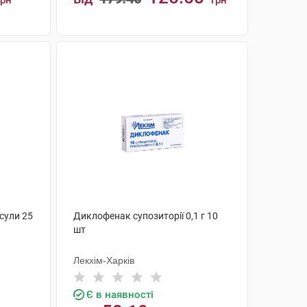
грн
грн
КУПИТИ
сули 25
Диклофенак супозиторії 0,1 г 10
шт
Лекхім-Харків
Є в наявності