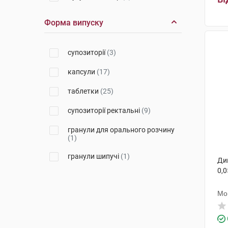
Гелтек Прайвет Лімітед
(1)
Форма випуску
Лек Фармацевтична компанія
(2)
супозиторії
(3)
Дельфарм Хюнінг
(2)
капсули
(17)
Реккітт Бенкізер Хелскер
(1)
таблетки
(25)
Алкалоїд АД-Скоп'є
(1)
супозиторії ректальні
(9)
Сан Фармасьютикал Індастріз
(1)
гранули для орального розчину
(1)
Ронтіс Хеллас Медікал енд
Фармасьютікал Продактс С.А.
гранули шипучі
(1)
Ди
(1)
0,0
Хемофарм
(1)
Мо
Салютас Фарма
(4)
Новартіс Фарма
(2)