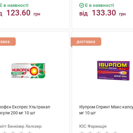
Є в наявності
Є в наявності
123.60
133.30
д
від
грн
грн
КУПИТИ
КУПИТИ
тавка
доставка
рофєн Експрес Ультракап
Ібупром Спринт Макс капс
сули 200 мг 10 шт
мг 10 шт
кітт Бенкізер Хелскер
ЮС Фармація