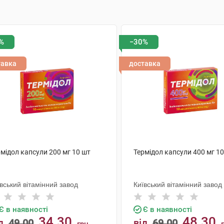
%
−30%
тавка
доставка
мідол капсули 200 мг 10 шт
Термідол капсули 400 мг 1
вський вітамінний завод
Київський вітамінний завод
Є в наявності
Є в наявності
34.30
48.30
д
49.00
від
69.00