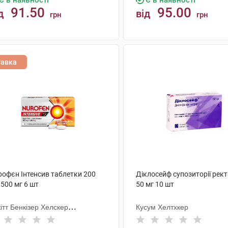
Є в наявності
Є в наявності
91.50
95.00
д
від
грн
грн
КУПИТИ
КУПИТИ
тавка
рофєн Інтенсив таблетки 200
Діклосейф супозиторії рект
500 мг 6 шт
50 мг 10 шт
ітт Бенкізер Хелскер
Кусум Хелтхкер
тернешнл