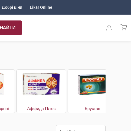
Добрі ціни
Likar Online
НАЙТИ
Аффида Макс з аргініном
Аффида Плюс
Брустан