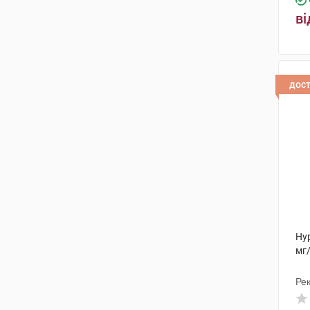
ві
дос
Ну
мг/
Рек
Ін