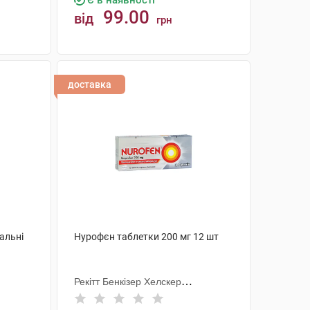
Є в наявності
99.00
від
грн
КУПИТИ
доставка
альні
Нурофєн таблетки 200 мг 12 шт
Рекітт Бенкізер Хелскер
Інтернешнл