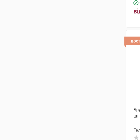
ві
дос
Бру
шт
Гел