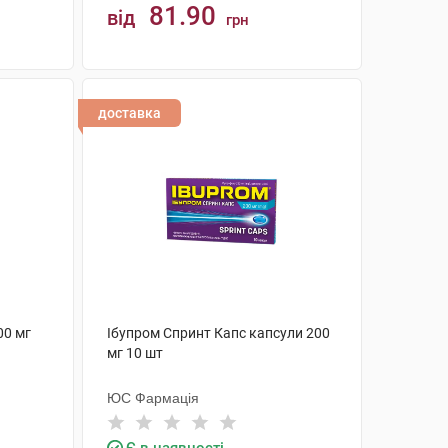
81.90
від
грн
КУПИТИ
доставка
00 мг
Ібупром Спринт Капс капсули 200
мг 10 шт
ЮС Фармація