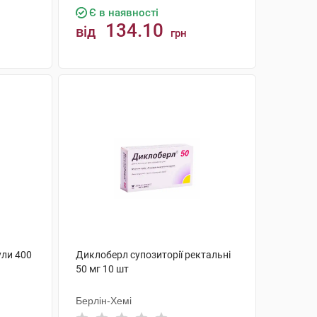
Є в наявності
134.10
від
грн
КУПИТИ
ули 400
Диклоберл супозиторії ректальні
50 мг 10 шт
Берлін-Хемі