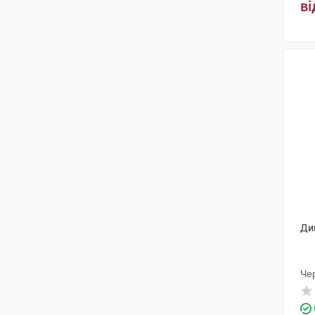
ві
Юнік Фармасьютикал
Лабораторіз
(1)
Фамар
(1)
Олів Хелскер
(1)
Технолог
(1)
КРКА
(1)
Ацино Фарма
(2)
Толл Мануфактурінг Сервісез
(1)
Аббві
(1)
Ди
Мега Лайфсайенсіз
(2)
Чер
Фарміна
(2)
Біомед-Люблін
(1)