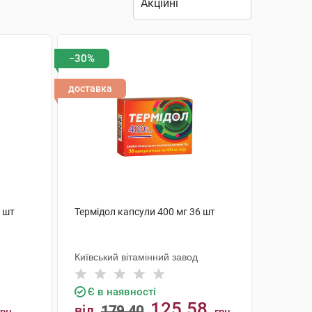
−30%
доставка
0 шт
Термідол капсули 400 мг 36 шт
Київський вітамінний завод
Є в наявності
125.58
від
179.40