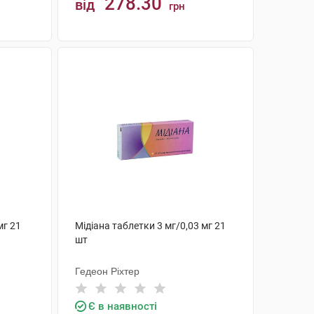
278.30
від
грн
КУПИТИ
мг 21
Мiдіана таблетки 3 мг/0,03 мг 21
шт
Гедеон Ріхтер
Є в наявності