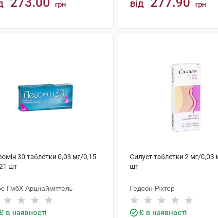
273.00
277.90
д
від
грн
грн
КУПИТИ
КУПИТИ
омін 30 таблетки 0,03 мг/0,15
Силует таблетки 2 мг/0,03 
21 шт
шт
бе ГмбХ Арцнайміттель
Гедеон Ріхтер
Є в наявності
Є в наявності