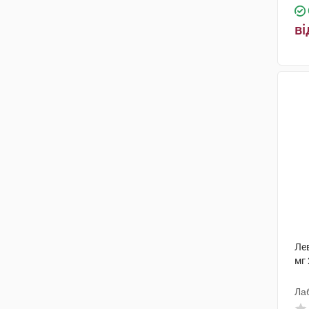
ві
Лев
мг 
Ла