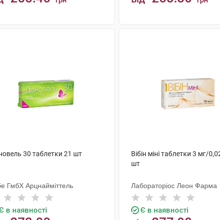
грн
грн
КУПИТИ
КУПИТИ
новель 30 таблетки 21 шт
Вібін міні таблетки 3 мг/0,0
шт
бе ГмбХ Арцнайміттель
Лабораторіос Леон Фарма
Є в наявності
Є в наявності