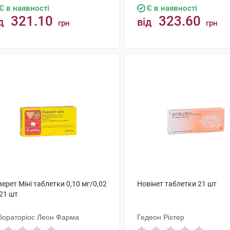
Є в наявності
Є в наявності
321.10
323.60
д
від
грн
грн
КУПИТИ
КУПИТИ
ерет Міні таблетки 0,10 мг/0,02
Новінет таблетки 21 шт
21 шт
бораторіос Леон Фарма
Гедеон Ріхтер