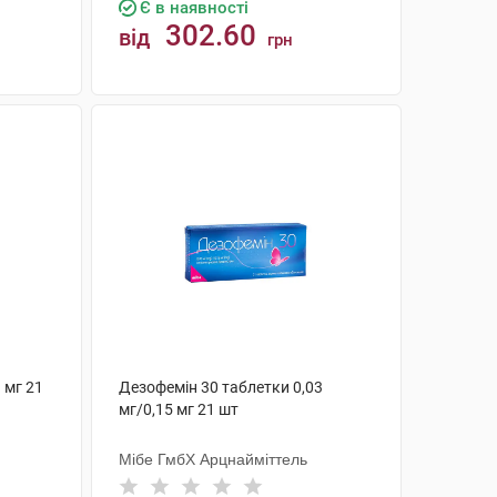
Є в наявності
302.60
від
грн
КУПИТИ
 мг 21
Дезофемін 30 таблетки 0,03
мг/0,15 мг 21 шт
Мібе ГмбХ Арцнайміттель