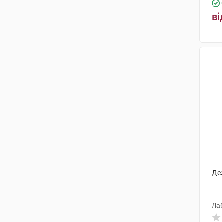
ві
Дез
Ла