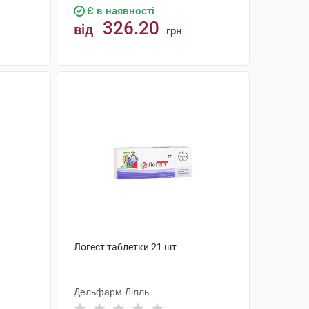
Є в наявності
326.20
від
грн
КУПИТИ
Логест таблетки 21 шт
Дельфарм Лілль