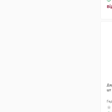
ві
Дар
шт
Ге