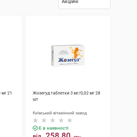
 мг 21
Жозегуд таблетки 3 мг/0,02 мг 28
шт
Київський вітамінний завод
Є в наявності
258.80
від