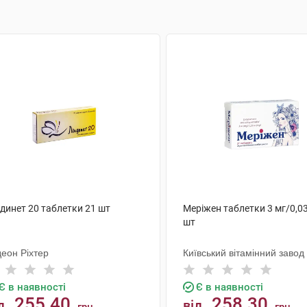
динет 20 таблетки 21 шт
Меріжен таблетки 3 мг/0,03
шт
деон Ріхтер
Київський вітамінний завод
Є в наявності
Є в наявності
255.40
258.30
д
від