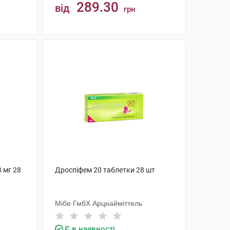
289.30
від
грн
КУПИТИ
3 мг 28
Дроспіфем 20 таблетки 28 шт
Мібе ГмбХ Арцнайміттель
Є в наявності