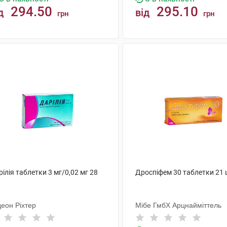
294.50
295.10
д
від
грн
грн
КУПИТИ
КУПИТИ
ілія таблетки 3 мг/0,02 мг 28
Дроспіфем 30 таблетки 21 
деон Ріхтер
Мібе ГмбХ Арцнайміттель