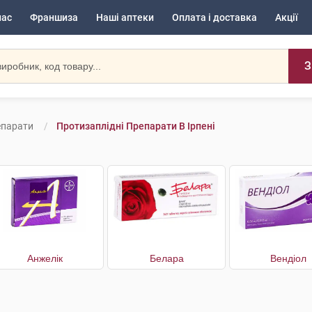
нас
Франшиза
Наші аптеки
Оплата і доставка
Акції
З
епарати
Протизаплідні Препарати В Ірпені
Анжелік
Белара
Вендіол