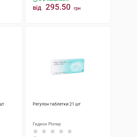
295.50
від
грн
КУПИТИ
шт
Регулон таблетки 21 шт
Гедеон Ріхтер