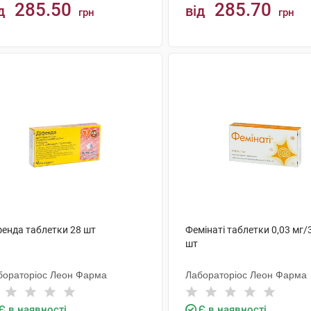
285.50
285.70
д
від
грн
грн
КУПИТИ
КУПИТИ
фенда таблетки 28 шт
Фемінаті таблетки 0,03 мг/
шт
бораторіос Леон Фарма
Лабораторіос Леон Фарма
Є в наявності
Є в наявності