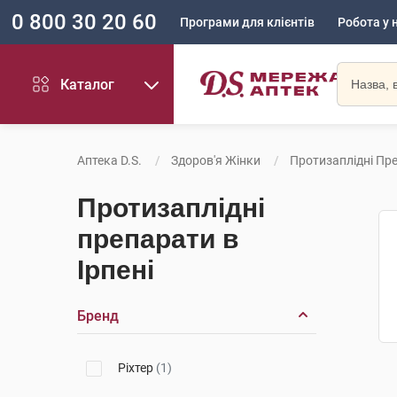
0 800 30 20 60
Програми для клієнтів
Робота у 
Каталог
Аптека D.S.
Здоров'я Жінки
Протизаплідні Пр
Протизаплідні
препарати в
Ірпені
Бренд
Ріхтер
(1)