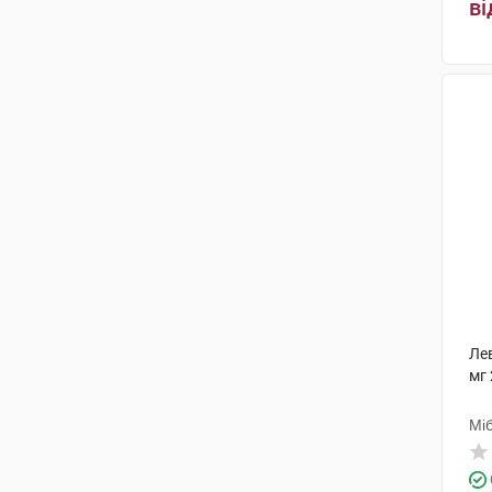
ві
Лев
мг 
Мі