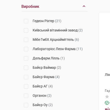
Виробник
Гедеон Ріхтер
(21)
Київський вітамінний завод
(2)
Мібе ГмбХ Арцнайміттель
(6)
Лабораторіос Леон Фарма
(11)
Дельфарм Лілль
(1)
Байєр Ваймар
(2)
Лін
Байєр Фарма
(4)
Байєр АГ
(4)
Ге
Органон
(2)
Байєр Оу
(2)
ві