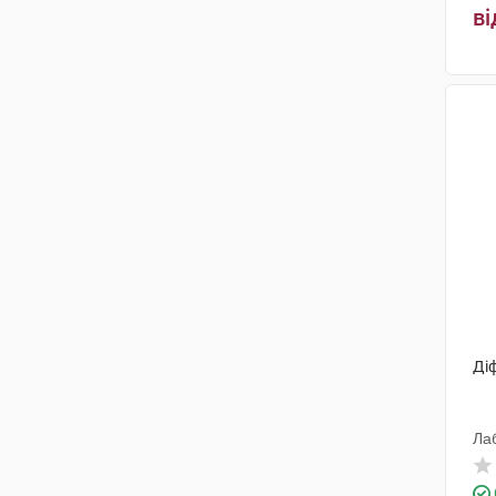
ві
Ді
Ла