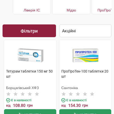
Ліверія IC
Мідзо
ПроПроТе
Фільтри
Тетурам таблетки 150 мг 50
ПроПроТен-100 таблетки 20
шт
шт
Борщагівський ХФЗ
Сантоніка
Є в наявності
Є в наявності
108.80
грн
154.30
грн
від
від