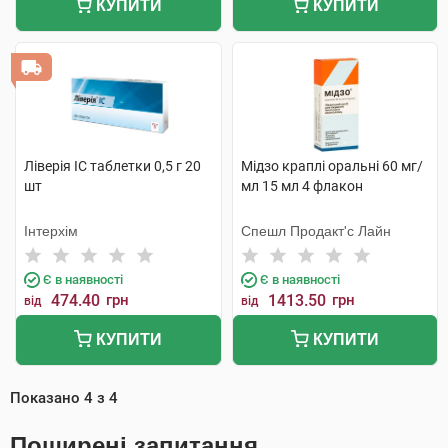
КУПИТИ
КУПИТИ
Ліверія IC таблетки 0,5 г 20
Мідзо краплі оральні 60 мг/
шт
мл 15 мл 4 флакон
Інтерхім
Спешл Продакт'с Лайн
Є в наявності
Є в наявності
474.40
грн
1413.50
грн
від
від
КУПИТИ
КУПИТИ
Показано
4
з
4
Поширені запитання