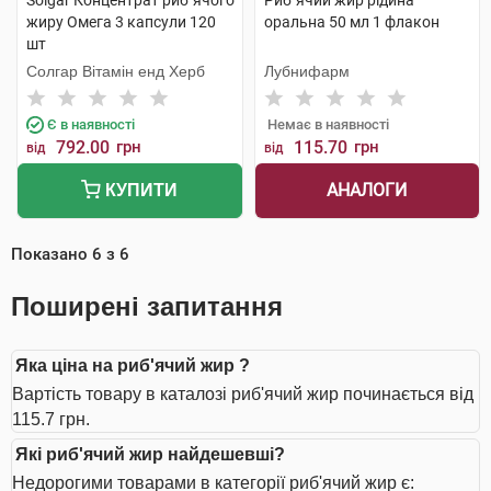
Solgar Концентрат риб`ячого
Риб`ячий жир рідина
жиру Омега 3 капсули 120
оральна 50 мл 1 флакон
шт
Солгар Вітамін енд Херб
Лубнифарм
Є в наявності
Немає в наявності
792.00
грн
115.70
грн
від
від
АНАЛОГИ
КУПИТИ
Показано
6
з
6
Поширені запитання
Яка ціна на риб'ячий жир ?
Вартість товару в каталозі риб'ячий жир починається від
115.7 грн.
Які риб'ячий жир найдешевші?
Недорогими товарами в категорії риб'ячий жир є: