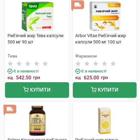
Риб'ячий жир Тева капсули
Arbor Vitae Риб'ячий жир
500 мг 90 шт
капсули 500 мг 100 шт
Тева
Фармаком
Є в наявності
Є в наявності
542.50
грн
625.00
грн
від
від
КУПИТИ
КУПИТИ