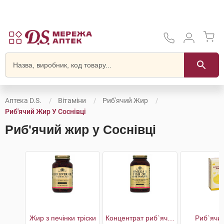
Аптека D.S.
Вітаміни
Риб'ячий Жир
Риб'ячий Жир У Соснівці
Риб'ячий жир у Соснівці
Жир з печінки тріски
Концентрат риб`ячого жиру Омега 3
Риб`ячи