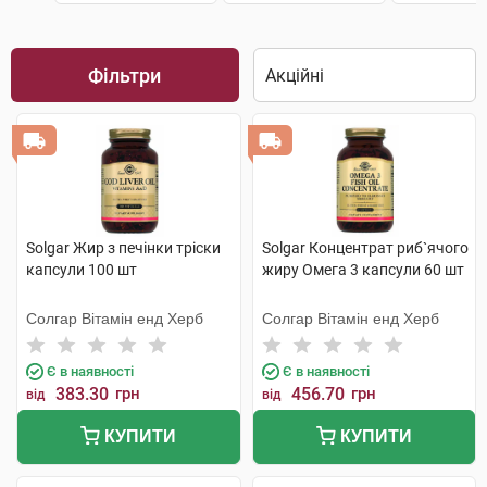
Фільтри
Solgar Жир з печінки тріски
Solgar Концентрат риб`ячого
капсули 100 шт
жиру Омега 3 капсули 60 шт
Солгар Вітамін енд Херб
Солгар Вітамін енд Херб
Є в наявності
Є в наявності
383.30
грн
456.70
грн
від
від
КУПИТИ
КУПИТИ