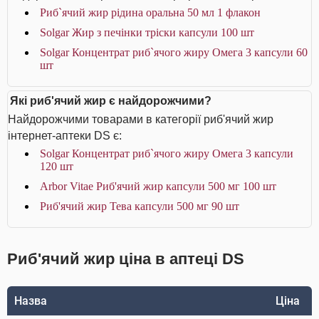
Риб`ячий жир рідина оральна 50 мл 1 флакон
Solgar Жир з печінки тріски капсули 100 шт
Solgar Концентрат риб`ячого жиру Омега 3 капсули 60
шт
Які риб'ячий жир є найдорожчими?
Найдорожчими товарами в категорії риб'ячий жир
інтернет-аптеки DS є:
Solgar Концентрат риб`ячого жиру Омега 3 капсули
120 шт
Arbor Vitae Риб'ячий жир капсули 500 мг 100 шт
Риб'ячий жир Тева капсули 500 мг 90 шт
Риб'ячий жир ціна в аптеці DS
Назва
Ціна