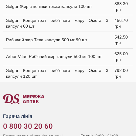
383.30
Solgar Жир з печінки тріски капсули 100 шт
грн
Solgar Концентрат риб`ячого жиру Омега 3
456.70
капсули 60 шт
грн
542.50
Риб'ячий жир Тева капсули 500 мг 90 шт
грн
625.00
Arbor Vitae Риб'ячий жир капсули 500 мг 100 шт
грн
Solgar Концентрат риб`ячого жиру Омега 3
792.00
капсули 120 шт
грн
Гаряча лінія
0 800 30 20 60