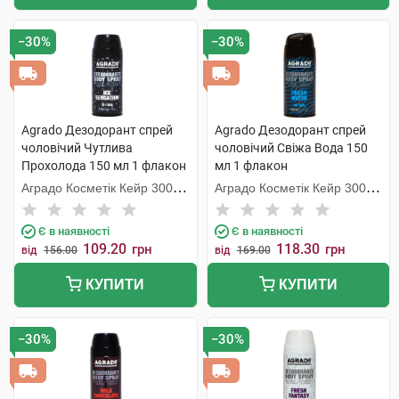
−30%
−30%
Agrado Дезодорант спрей
Agrado Дезодорант спрей
чоловічий Чутлива
чоловічий Свіжа Вода 150
Прохолода 150 мл 1 флакон
мл 1 флакон
Аградо Косметік Кейр 3000
Аградо Косметік Кейр 3000
С.Л.У.
С.Л.У.
Є в наявності
Є в наявності
109.20
118.30
грн
грн
від
156.00
від
169.00
КУПИТИ
КУПИТИ
−30%
−30%