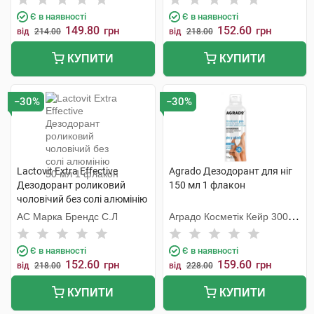
Є в наявності
Є в наявності
149.80
152.60
грн
грн
від
214.00
від
218.00
КУПИТИ
КУПИТИ
−30%
−30%
Lactovit Extra Effective
Agrado Дезодорант для ніг
Дезодорант роликовий
150 мл 1 флакон
чоловічий без солі алюмінію
50 мл 1 флакон
АС Марка Брендс С.Л
Аградо Косметік Кейр 3000
С.Л.У.
Є в наявності
Є в наявності
152.60
159.60
грн
грн
від
218.00
від
228.00
КУПИТИ
КУПИТИ