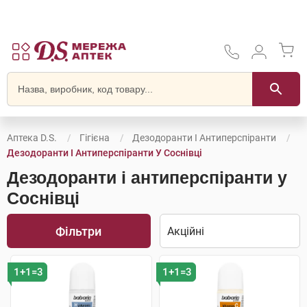
Аптека D.S.
Гігієна
Дезодоранти І Антиперспіранти
Дезодоранти І Антиперспіранти У Соснівці
Дезодоранти і антиперспіранти у
Соснівці
Фільтри
1+1=3
1+1=3