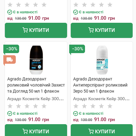
С.Л.У.
С.Л.У.
Є в наявності
Є в наявності
91.00
91.00
грн
грн
від
130.00
від
130.00
КУПИТИ
КУПИТИ
−30%
−30%
Agrado Дезодорант
Agrado Дезодорант
роликовий чоловічий Захист
Антиперспірант роликовий
та Догляд 50 мл 1 флакон
Зеро 50 мл 1 флакон
Аградо Косметік Кейр 3000
Аградо Косметік Кейр 3000
С.Л.У.
С.Л.У.
Є в наявності
Є в наявності
91.00
91.00
грн
грн
від
130.00
від
130.00
КУПИТИ
КУПИТИ