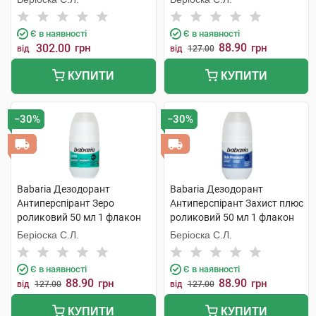
Є в наявності
Є в наявності
88.90
302.00
грн
грн
від
від
127.00
КУПИТИ
КУПИТИ
−30%
−30%
Babaria Дезодорант
Babaria Дезодорант
Антиперспірант Зеро
Антиперспірант Захист плюс
роликовий 50 мл 1 флакон
роликовий 50 мл 1 флакон
Беріоска С.Л.
Беріоска С.Л.
Є в наявності
Є в наявності
88.90
88.90
грн
грн
від
127.00
від
127.00
КУПИТИ
КУПИТИ