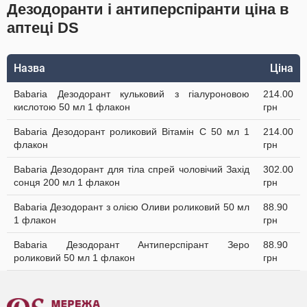
Дезодоранти і антиперспіранти ціна в
аптеці DS
Назва
Ціна
Babaria Дезодорант кульковий з гіалуроновою
214.00
кислотою 50 мл 1 флакон
грн
Babaria Дезодорант роликовий Вітамін С 50 мл 1
214.00
флакон
грн
Babaria Дезодорант для тіла спрей чоловічий Захід
302.00
сонця 200 мл 1 флакон
грн
Babaria Дезодорант з олією Оливи роликовий 50 мл
88.90
1 флакон
грн
Babaria Дезодорант Антиперспірант Зеро
88.90
роликовий 50 мл 1 флакон
грн