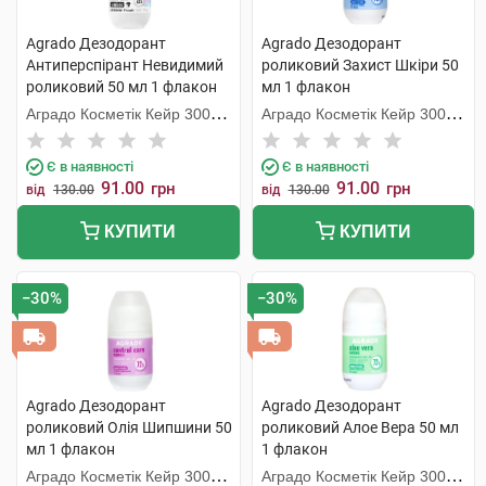
Agrado Дезодорант
Agrado Дезодорант
Антиперспірант Невидимий
роликовий Захист Шкіри 50
роликовий 50 мл 1 флакон
мл 1 флакон
Аградо Косметік Кейр 3000
Аградо Косметік Кейр 3000
С.Л.У.
С.Л.У.
Є в наявності
Є в наявності
91.00
91.00
грн
грн
від
130.00
від
130.00
КУПИТИ
КУПИТИ
−30%
−30%
Agrado Дезодорант
Agrado Дезодорант
роликовий Олія Шипшини 50
роликовий Алое Вера 50 мл
мл 1 флакон
1 флакон
Аградо Косметік Кейр 3000
Аградо Косметік Кейр 3000