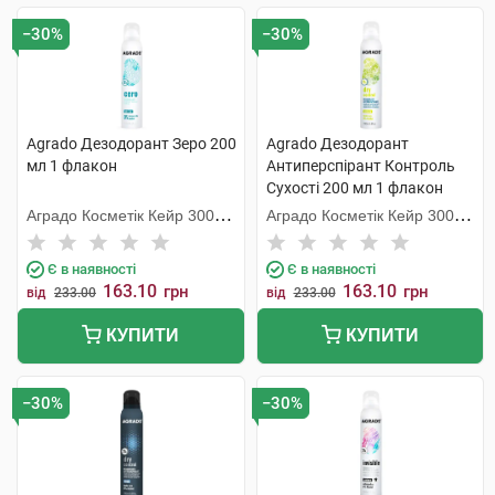
−30%
−30%
Agrado Дезодорант Зеро 200
Agrado Дезодорант
мл 1 флакон
Антиперспірант Контроль
Сухості 200 мл 1 флакон
Аградо Косметік Кейр 3000
Аградо Косметік Кейр 3000
С.Л.У.
С.Л.У.
Є в наявності
Є в наявності
163.10
163.10
грн
грн
від
233.00
від
233.00
КУПИТИ
КУПИТИ
−30%
−30%