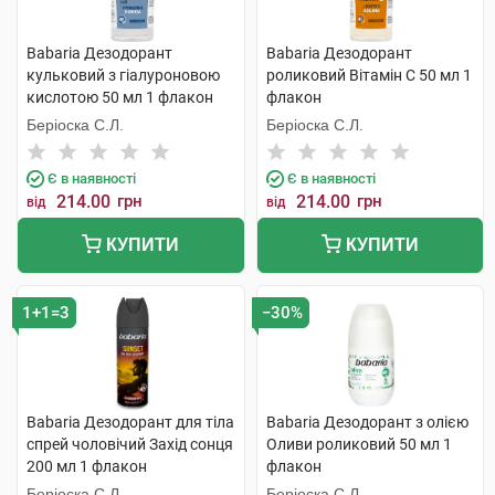
Babaria Дезодорант
Babaria Дезодорант
кульковий з гіалуроновою
роликовий Вітамін С 50 мл 1
кислотою 50 мл 1 флакон
флакон
Беріоска С.Л.
Беріоска С.Л.
Є в наявності
Є в наявності
214.00
грн
214.00
грн
від
від
КУПИТИ
КУПИТИ
1+1=3
−30%
Babaria Дезодорант для тіла
Babaria Дезодорант з олією
спрей чоловічий Захід сонця
Оливи роликовий 50 мл 1
200 мл 1 флакон
флакон
Беріоска С.Л.
Беріоска С.Л.