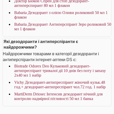
Доктор Біокон Спрей для стоп дезодорант-
антиперспирант 80 мл 1 флакон
Babaria Дезодорант з олією Оливи роликовий 50 мл 1
флакон
Babaria Дезодорант Антиперспірант Зеро роликовий 50
мл 1 флакон
Які дезодоранти і антиперспіранти є
найдорожчими?
Найдорожчими товарами в категорії дезодоранти і
антиперспіранти інтернет-аптеки DS є:
Biotrade Odorex Deo Кульковий дезодорант-
антипреспірант тривалої дії 10 днів без поту і запаху
2х40 мл 1 набір
Vichy Дезодорант-антипреспірант жіночий кульк.48
год.+ дезодорант-антипреспірант чол.72 год. 1 набір
MartiDerm Driosec Інтенсив дезодорант нічний для
контролю надмірної пітливості 50 мл 1 банка