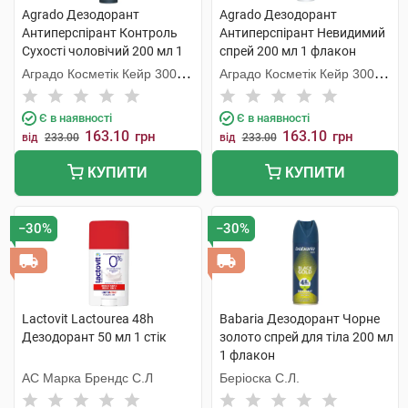
Agrado Дезодорант
Agrado Дезодорант
Антиперспірант Контроль
Антиперспірант Невидимий
Сухості чоловічий 200 мл 1
спрей 200 мл 1 флакон
флакон
Аградо Косметік Кейр 3000
Аградо Косметік Кейр 3000
С.Л.У.
С.Л.У.
Є в наявності
Є в наявності
163.10
163.10
грн
грн
від
233.00
від
233.00
КУПИТИ
КУПИТИ
−30%
−30%
Lactovit Lactourea 48h
Babaria Дезодорант Чорне
Дезодорант 50 мл 1 стік
золото спрей для тіла 200 мл
1 флакон
АС Марка Брендс С.Л
Беріоска С.Л.