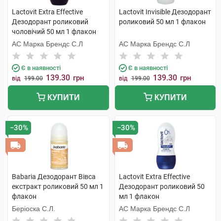
Lactovit Extra Effective
Lactovit Invisible Дезодорант
Дезодорант роликовий
роликовий 50 мл 1 флакон
чоловічий 50 мл 1 флакон
АС Марка Брендс С.Л
АС Марка Брендс С.Л
Є в наявності
Є в наявності
139.30
139.30
грн
грн
від
199.00
від
199.00
КУПИТИ
КУПИТИ
−30%
−30%
Babaria Дезодорант Вівса
Lactovit Extra Effective
екстракт роликовий 50 мл 1
Дезодорант роликовий 50
флакон
мл 1 флакон
Беріоска С.Л.
АС Марка Брендс С.Л