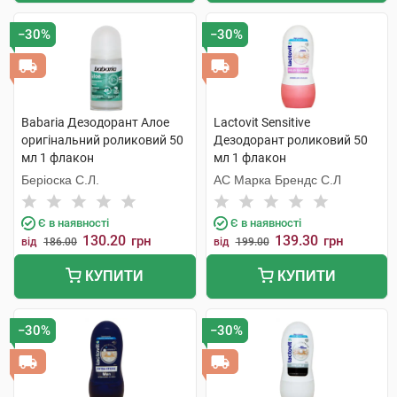
−30%
−30%
Babaria Дезодорант Алое
Lactovit Sensitive
оригінальний роликовий 50
Дезодорант роликовий 50
мл 1 флакон
мл 1 флакон
Беріоска С.Л.
АС Марка Брендс С.Л
Є в наявності
Є в наявності
130.20
139.30
грн
грн
від
186.00
від
199.00
КУПИТИ
КУПИТИ
−30%
−30%