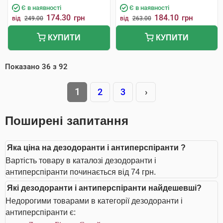
Є в наявності
Є в наявності
174.30
184.10
грн
грн
від
249.00
від
263.00
КУПИТИ
КУПИТИ
Показано
36
з
92
1
2
3
›
Поширені запитання
Яка ціна на дезодоранти і антиперспіранти ?
Вартість товару в каталозі дезодоранти і
антиперспіранти починається від 74 грн.
Які дезодоранти і антиперспіранти найдешевші?
Недорогими товарами в категорії дезодоранти і
антиперспіранти є: