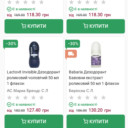
С.Л.У.
Є в наявності
Є в наявності
118.30
118.30
грн
грн
від
169.00
від
169.00
КУПИТИ
КУПИТИ
−30%
−30%
Lactovit Invisible Дезодорант
Babaria Дезодорант
роликовий чоловічий 50 мл
Бавовни екстракт
1 флакон
роликовий 50 мл 1 флакон
АС Марка Брендс С.Л
Беріоска С.Л.
Є в наявності
Є в наявності
127.40
130.20
грн
грн
від
182.00
від
186.00
КУПИТИ
КУПИТИ