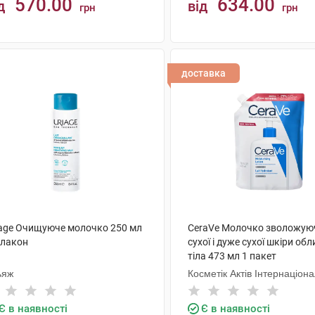
570.00
634.00
д
від
грн
грн
КУПИТИ
КУПИТИ
доставка
iage Очищуюче молочко 250 мл
CeraVe Молочко зволожую
флакон
сухої і дуже сухої шкіри обл
тіла 473 мл 1 пакет
ьяж
Косметік Актів Інтернаціон
Є в наявності
Є в наявності