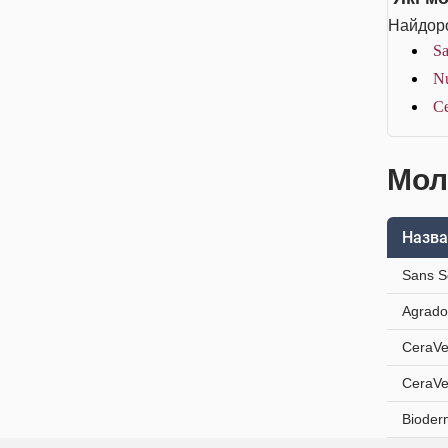
Найдоро
Sa
Nu
Ce
Мол
Назва
Sans S
Agrado
CeraVe
CeraVe
Bioder