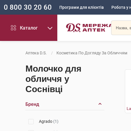
0 800 30 20 60
Програми для клієнтів
Робота у 
Каталог
Аптека D.S.
Косметика По Догляду За Обличчям
Молочко для
обличчя у
Соснівці
Бренд
Agrado
(1)