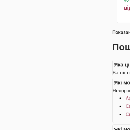
ві
Показа
Пош
Яка ц
Вартіст
Які м
Недорог
A
Ce
Ce
Які м