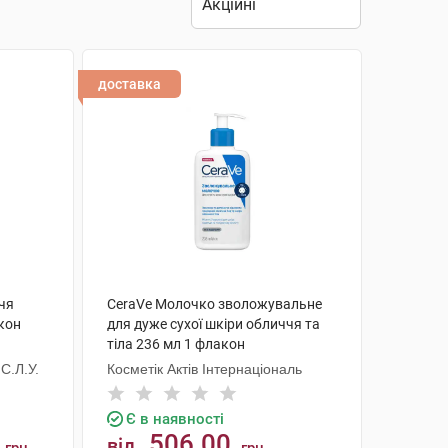
доставка
чя
CeraVe Молочко зволожувальне
кон
для дуже сухої шкіри обличчя та
тіла 236 мл 1 флакон
С.Л.У.
Косметік Актів Інтернаціональ
Є в наявності
506.00
від