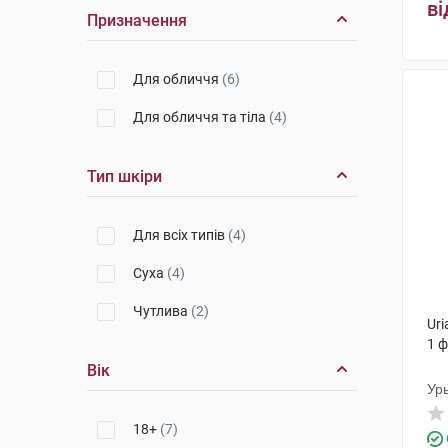
ві
Призначення
Для обличчя
(6)
Для обличчя та тіла
(4)
Тип шкіри
Для всіх типів
(4)
Суха
(4)
Чутлива
(2)
Ur
1 
Вік
Ур
18+
(7)