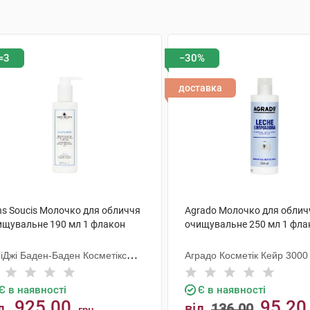
=3
−30%
доставка
ns Soucis Молочко для обличчя
Agrado Молочко для облич
ищувальне 190 мл 1 флакон
очищувальне 250 мл 1 фла
СіДжі Баден-Баден Косметікс
Аградо Косметік Кейр 3000 
уп Гмбх
Є в наявності
Є в наявності
925.00
95.20
д
від
136.00