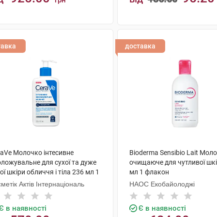
грн
КУПИТИ
КУПИТИ
тавка
доставка
raVe Молочко інтесивне
Bioderma Sensibio Lait Мол
оложувальне для сухої та дуже
очищаюче для чутливої шкі
ої шкіри обличчя і тіла 236 мл 1
мл 1 флакон
акон
метік Актів Інтернаціональ
НАОС Екобайолоджі
Є в наявності
Є в наявності