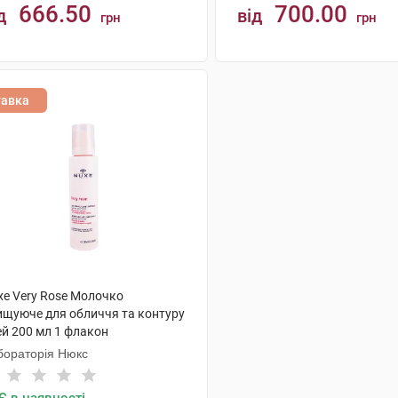
666.50
700.00
д
від
грн
грн
КУПИТИ
КУПИТИ
тавка
xe Very Rose Молочко
ищуюче для обличчя та контуру
ей 200 мл 1 флакон
бораторія Нюкс