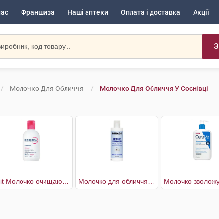
нас
Франшиза
Наші аптеки
Оплата і доставка
Акції
З
Молочко Для Обличчя
Молочко Для Обличчя У Соснівці
Lait Молочко очищаюче для чутливої шкіри
Молочко для обличчя очищувальне