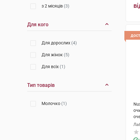
ві
з 2 місяців
(3)
Для кого
дос
Для дорослих
(4)
Для жінок
(5)
Для всіх
(1)
Тип товарів
Молочко
(1)
Nu
оч
оч
Ла