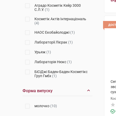
Аградо Косметік Кейр 3000
С.Л.У.
(1)
Косметік Актів Інтернаціональ
(4)
дос
НАОС Екобайолоджі
(1)
Лабораторії Лієрак
(1)
Урьяж
(1)
Лабораторія Нюкс
(1)
БіСіДжі Баден-Баден Косметікс
Груп Гмбх
(1)
Ce
зв
Форма випуску
сух
фл
Кос
молочко
(10)