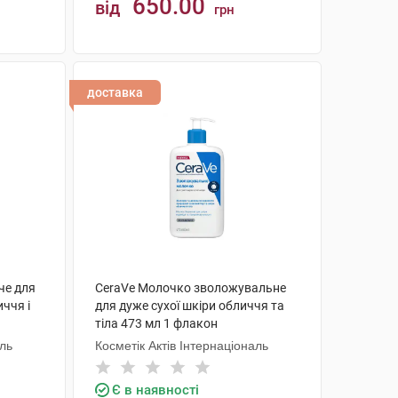
650.00
від
грн
КУПИТИ
доставка
че для
CeraVe Молочко зволожувальне
иччя і
для дуже сухої шкіри обличчя та
тіла 473 мл 1 флакон
аль
Косметік Актів Інтернаціональ
Є в наявності