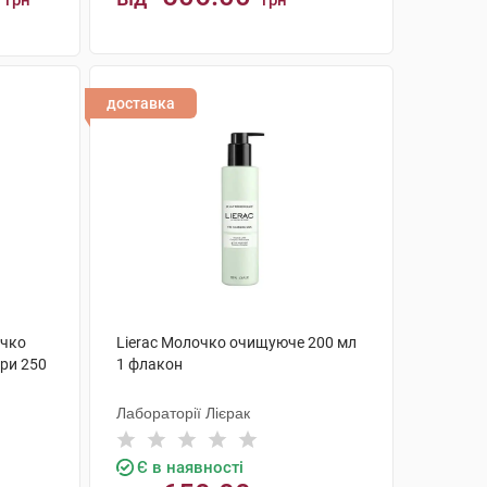
грн
грн
КУПИТИ
доставка
очко
Lierac Молочко очищуюче 200 мл
ри 250
1 флакон
Лабораторії Лієрак
Є в наявності