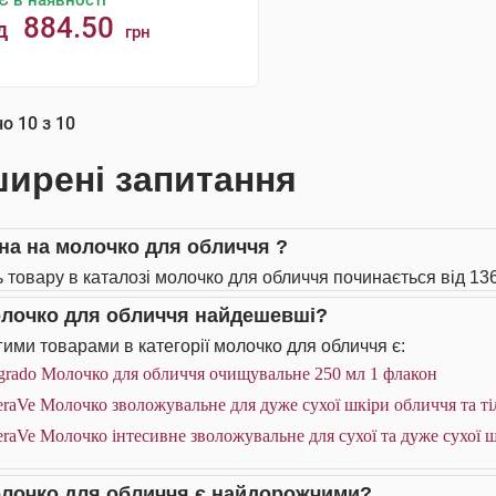
Є в наявності
884.50
д
грн
КУПИТИ
но
10
з
10
ирені запитання
іна на молочко для обличчя ?
ь товару в каталозі молочко для обличчя починається від 136
олочко для обличчя найдешевші?
ими товарами в категорії молочко для обличчя є:
grado Молочко для обличчя очищувальне 250 мл 1 флакон
raVe Молочко зволожувальне для дуже сухої шкіри обличчя та ті
raVe Молочко інтесивне зволожувальне для сухої та дуже сухої ш
олочко для обличчя є найдорожчими?