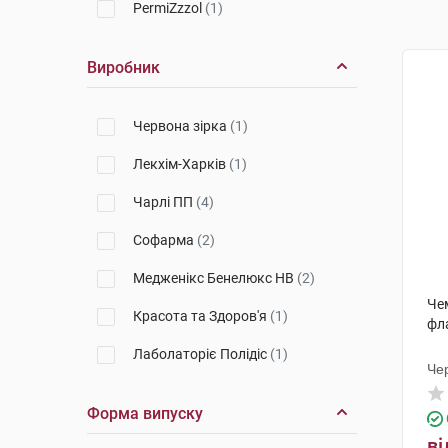
PermiZzzol
(1)
Виробник
Червона зірка
(1)
Лекхім-Харків
(1)
Чарлі ПП
(4)
Софарма
(2)
Медженікс Бенелюкс НВ
(2)
Че
Красота та Здоров'я
(1)
фл
Лаболаторіє Полідіс
(1)
Чер
Форма випуску
ві