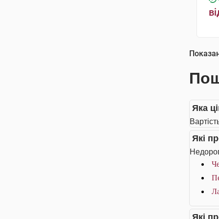
ві
Показа
Пош
Яка ц
Вартіст
Які п
Недорог
Че
П
Ла
Які п