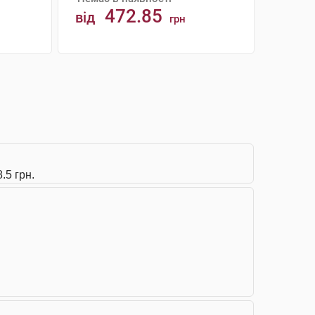
472.85
від
грн
АНАЛОГИ
.5 грн.