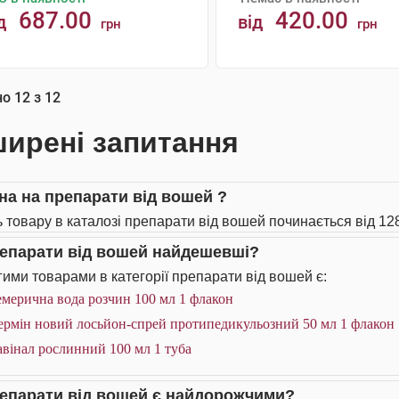
687.00
420.00
д
від
грн
грн
АНАЛОГИ
КУПИТИ
но
12
з
12
ирені запитання
іна на препарати від вошей ?
ь товару в каталозі препарати від вошей починається від 128
репарати від вошей найдешевші?
ими товарами в категорії препарати від вошей є:
мерична вода розчин 100 мл 1 флакон
ермін новий лосьйон-спрей протипедикульозний 50 мл 1 флакон
вінал рослинний 100 мл 1 туба
репарати від вошей є найдорожчими?