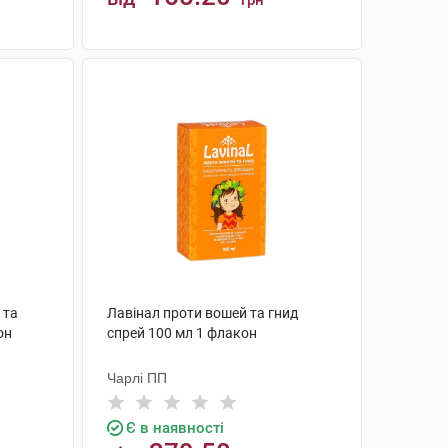
грн
КУПИТИ
 та
Лавінал проти вошей та гнид
он
спрей 100 мл 1 флакон
Чарлі ПП
Є в наявності