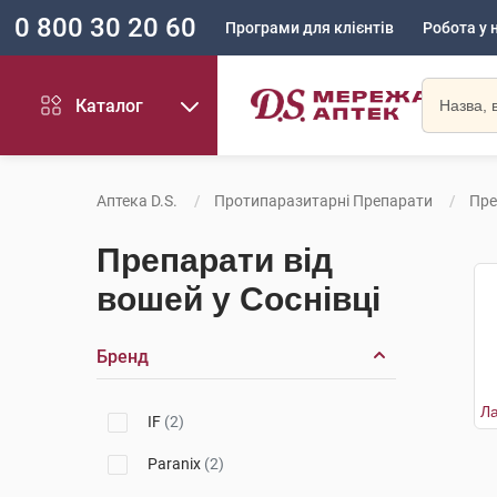
0 800 30 20 60
Програми для клієнтів
Робота у 
Каталог
Аптека D.S.
Протипаразитарні Препарати
Пре
Препарати від
вошей у Соснівці
Бренд
IF
(2)
Paranix
(2)