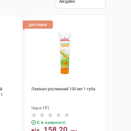
доставка
ей
Лавінал рослинний 100 мл 1 туба
 1
Чарлі ПП
Є в наявності
158.20
від