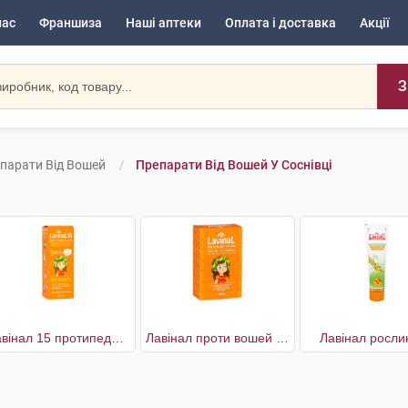
нас
Франшиза
Наші аптеки
Оплата і доставка
Акції
З
парати Від Вошей
Препарати Від Вошей У Соснівці
Лавінал 15 протипедикульозний
Лавінал проти вошей та гнид
Лавінал росли