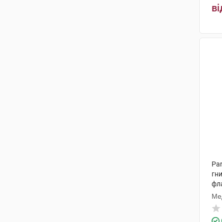
ві
Pa
гни
фл
Ме