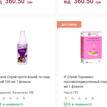
360.50
360.50
д
від
грн
грн
КУПИТИ
КУПИТИ
доставка
anix Спрей проти вошей та гнид
IF Спрей Парамакс
рей 100 мл 1 флакон
противопедикулезный спре
мл 1 флакон
дженікс Бенелюкс НВ
Чарлі ПП
Є в наявності
Є в наявності