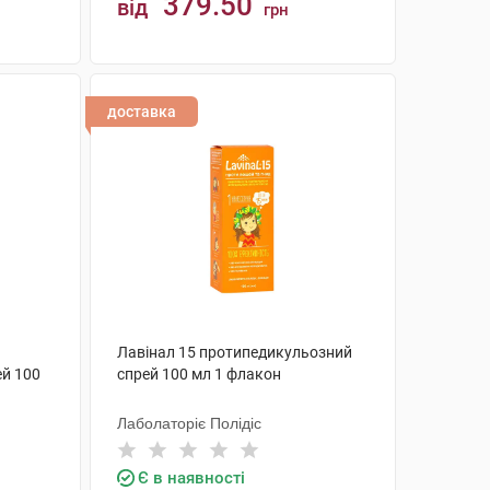
379.50
від
грн
КУПИТИ
доставка
Лавінал 15 протипедикульозний
й 100
спрей 100 мл 1 флакон
Лаболаторіє Полідіс
Є в наявності