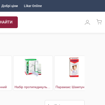
Добрі ціни
Likar Online
НАЙТИ
нний
Набір протипедикульозний Шампунь 150 мл + Аерозоль 70 мл + Гребінець
Парамакс Шампунь протипедикульозний