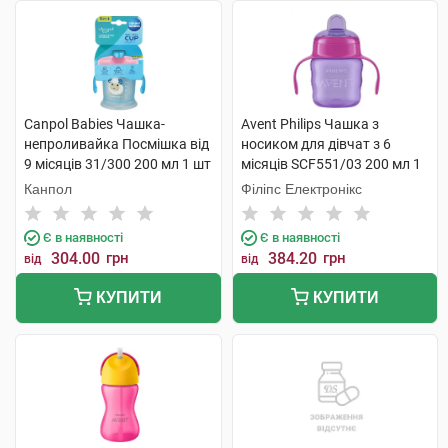
Canpol Babies Чашка-
Avent Philips Чашка з
непроливайка Посмішка від
носиком для дівчат з 6
9 місяців 31/300 200 мл 1 шт
місяців SCF551/03 200 мл 1
шт
Канпол
Філіпс Електронікс
Є в наявності
Є в наявності
304.00
грн
384.20
грн
від
від
КУПИТИ
КУПИТИ