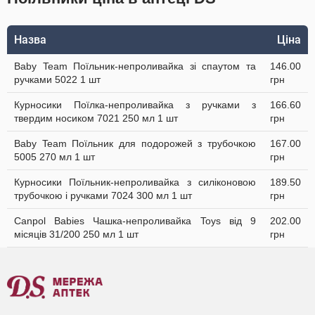
Назва
Ціна
Baby Team Поїльник-непроливайка зі спаутом та
146.00
ручками 5022 1 шт
грн
Курносики Поїлка-непроливайка з ручками з
166.60
твердим носиком 7021 250 мл 1 шт
грн
Baby Team Поїльник для подорожей з трубочкою
167.00
5005 270 мл 1 шт
грн
Курносики Поїльник-непроливайка з силіконовою
189.50
трубочкою і ручками 7024 300 мл 1 шт
грн
Canpol Babies Чашка-непроливайка Toys від 9
202.00
місяців 31/200 250 мл 1 шт
грн