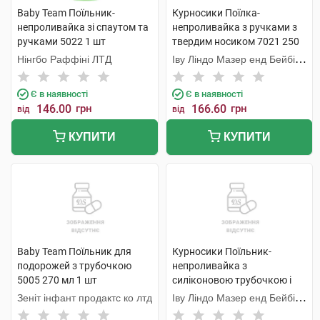
Baby Team Поїльник-
Курносики Поїлка-
непроливайка зі спаутом та
непроливайка з ручками з
ручками 5022 1 шт
твердим носиком 7021 250
мл 1 шт
Нінгбо Раффіні ЛТД
Іву Ліндо Мазер енд Бейбі
Продактс
Є в наявності
Є в наявності
146.00
грн
166.60
грн
від
від
КУПИТИ
КУПИТИ
Baby Team Поїльник для
Курносики Поїльник-
подорожей з трубочкою
непроливайка з
5005 270 мл 1 шт
силіконовою трубочкою і
ручками 7024 300 мл 1 шт
Зеніт інфант продактс ко лтд
Іву Ліндо Мазер енд Бейбі
Продактс