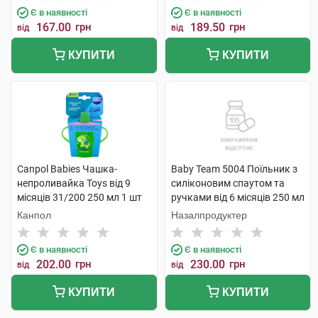
Є в наявності
Є в наявності
167.00
грн
189.50
грн
від
від
КУПИТИ
КУПИТИ
Canpol Babies Чашка-
Baby Team 5004 Поїльник з
непроливайка Toys від 9
силіконовим спаутом та
місяців 31/200 250 мл 1 шт
ручками від 6 місяців 250 мл
1 шт
Канпол
Назалпродуктер
Є в наявності
Є в наявності
202.00
грн
230.00
грн
від
від
КУПИТИ
КУПИТИ