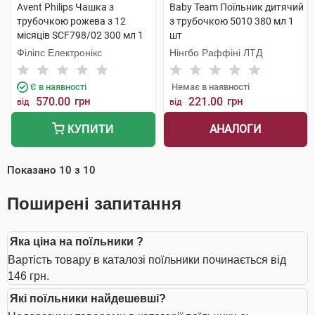
Avent Philips Чашка з
Baby Team Поїльник дитячий
трубочкою рожева з 12
з трубочкою 5010 380 мл 1
місяців SCF798/02 300 мл 1
шт
шт
Філіпс Електронікс
Нінгбо Раффіні ЛТД
Є в наявності
Немає в наявності
570.00
грн
221.00
грн
від
від
АНАЛОГИ
КУПИТИ
Показано
10
з
10
Поширені запитання
Яка ціна на поїльники ?
Вартість товару в каталозі поїльники починається від
146 грн.
Які поїльники найдешевші?