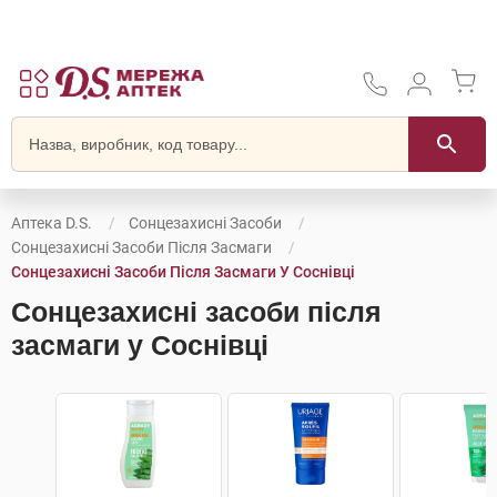
Аптека D.S.
Сонцезахисні Засоби
Сонцезахисні Засоби Після Засмаги
Сонцезахисні Засоби Після Засмаги У Соснівці
Сонцезахисні засоби після
засмаги у Соснівці