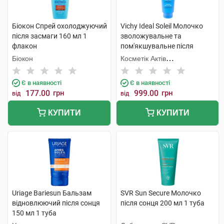
Біокон Спрей охолоджуючий
Vichy Ideal Soleil Молочко
після засмаги 160 мл 1
зволожувальне та
флакон
пом'якшувальне після
засмаги 300 мл 1 флакон
Біокон
Косметік Актів
Інтернаціональ
Є в наявності
Є в наявності
177.00
грн
999.00
грн
від
від
КУПИТИ
КУПИТИ
Uriage Bariesun Бальзам
SVR Sun Secure Молочко
відновлюючий після сонця
після сонця 200 мл 1 туба
150 мл 1 туба