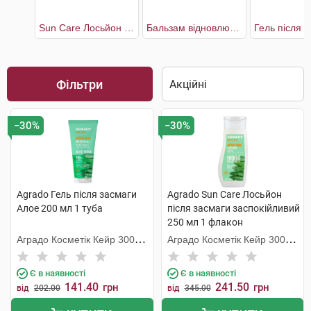
Sun Care Лосьйон після засмаги заспокійливий
Бальзам відновлюючий після сонця
Фільтри
−30%
−30%
Agrado Гель після засмаги
Agrado Sun Care Лосьйон
Алое 200 мл 1 туба
після засмаги заспокійливий
250 мл 1 флакон
Аградо Косметік Кейр 3000
Аградо Косметік Кейр 3000
С.Л.У.
С.Л.У.
Є в наявності
Є в наявності
141.40
241.50
грн
грн
від
202.00
від
345.00