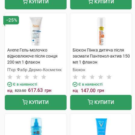
КУПИТИ
КУПИТИ
−25%
Avene Гель-молочко
Біокон Пінка дитяча після
відновлюючe після сонця
засмаги Пантенол-актив 150
200 мл 1 флакон
мл 1 флакон
П'єр Фабр Дермо-Косметик
Біокон
Є в наявності
Є в наявності
617.63
грн
147.00
грн
від
823.50
від
КУПИТИ
КУПИТИ