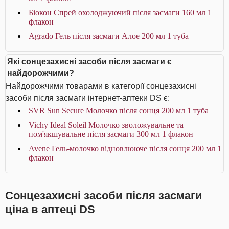
Біокон Спрей охолоджуючий після засмаги 160 мл 1
флакон
Agrado Гель після засмаги Алое 200 мл 1 туба
Які сонцезахисні засоби після засмаги є
найдорожчими?
Найдорожчими товарами в категорії сонцезахисні
засоби після засмаги інтернет-аптеки DS є:
SVR Sun Secure Молочко після сонця 200 мл 1 туба
Vichy Ideal Soleil Молочко зволожувальне та
пом'якшувальне після засмаги 300 мл 1 флакон
Avene Гель-молочко відновлюючe після сонця 200 мл 1
флакон
Сонцезахисні засоби після засмаги
ціна в аптеці DS