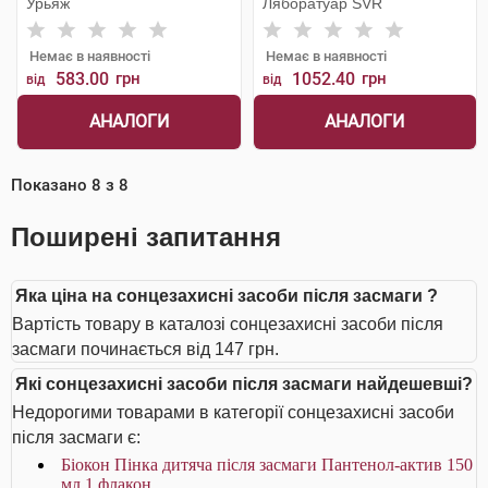
Урьяж
Ляборатуар SVR
Немає в наявності
Немає в наявності
583.00
грн
1052.40
грн
від
від
АНАЛОГИ
АНАЛОГИ
Показано
8
з
8
Поширені запитання
Яка ціна на сонцезахисні засоби після засмаги ?
Вартість товару в каталозі сонцезахисні засоби після
засмаги починається від 147 грн.
Які сонцезахисні засоби після засмаги найдешевші?
Недорогими товарами в категорії сонцезахисні засоби
після засмаги є:
Біокон Пінка дитяча після засмаги Пантенол-актив 150
мл 1 флакон