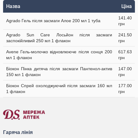
Назва
Ціна
141.40
Agrado Гель після засмаги Алое 200 мл 1 туба
грн
Agrado Sun Care Лосьйон після засмаги
241.50
заспокійливий 250 мл 1 флакон
грн
Avene Гель-молочко відновлюючe після сонця 200
617.63
мл 1 флакон
грн
Біокон Пінка дитяча після засмаги Пантенол-актив
147.00
150 мл 1 флакон
грн
Біокон Спрей охолоджуючий після засмаги 160 мл
177.00
1 флакон
грн
Гаряча лінія