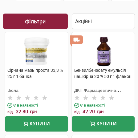
Фільтри
Сірчана мазь проста 33,3 %
Бензилбензоату емульсія
25 г 1 банка
нашкірна 20 % 50 г 1 флакон
Віола
ДКП Фармацевтична
фабрика
Є в наявності
Є в наявності
32.80
грн
42.20
грн
від
від
КУПИТИ
КУПИТИ