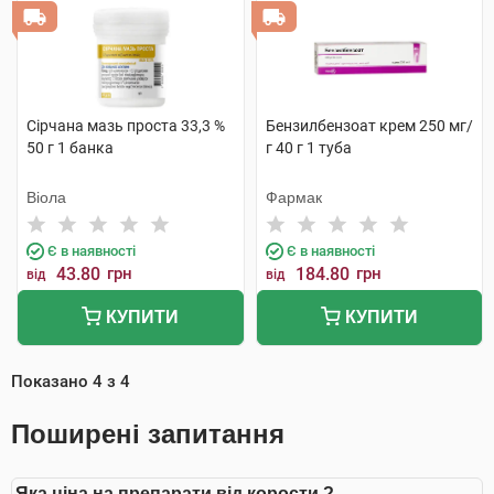
Сірчана мазь проста 33,3 %
Бензилбензоат крем 250 мг/
50 г 1 банка
г 40 г 1 туба
Віола
Фармак
Є в наявності
Є в наявності
43.80
грн
184.80
грн
від
від
КУПИТИ
КУПИТИ
Показано
4
з
4
Поширені запитання
Яка ціна на препарати від корости ?