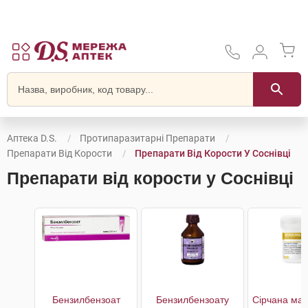
Аптека D.S.
Протипаразитарні Препарати
Препарати Від Корости
Препарати Від Корости У Соснівці
Препарати від корости у Соснівці
Бензилбензоат
Бензилбензоату
Сірчана маз