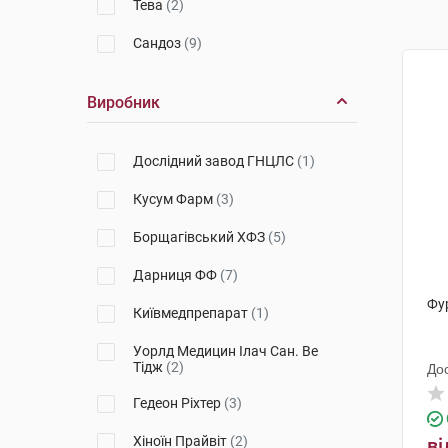
Тева
(2)
Сандоз
(9)
Виробник
Дослідний завод ГНЦЛС
(1)
Кусум Фарм
(3)
Борщагівський ХФЗ
(5)
Дарниця ФФ
(7)
Фу
Київмедпрепарат
(1)
Уорлд Медицин Ілач Сан. Ве
Тідж
(2)
До
Гедеон Ріхтер
(3)
Хіноїн Прайвіт
(2)
ві