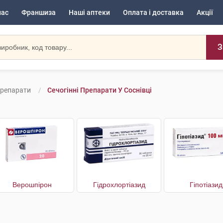
нас
Франшиза
Наші аптеки
Оплата і доставка
Акції
З
Препарати
Сечогінні Препарати У Соснівці
Верошпірон
Гідрохлортіазид
Гіпотіазид