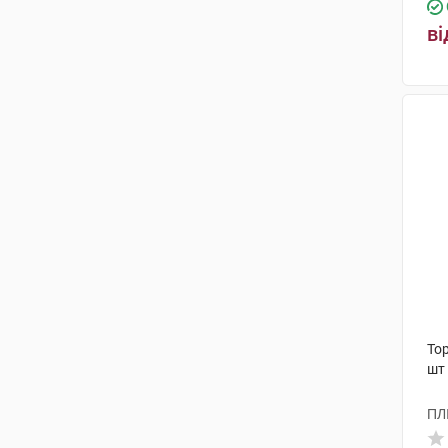
ві
Тор
шт
ПЛ