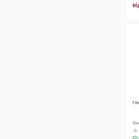
ві
Гіп
Хін