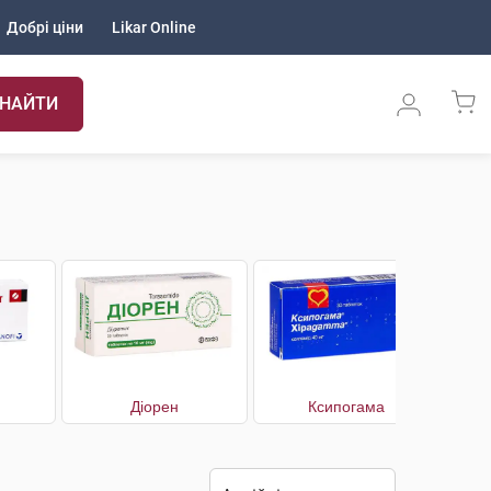
Добрі ціни
Likar Online
НАЙТИ
Діорен
Ксипогама