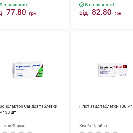
Є в наявності
Є в наявності
77.80
82.80
д
від
грн
грн
КУПИТИ
КУПИТИ
іронолактон Сандоз таблетки
Гіпотіазид таблетки 100 мг
мг 30 шт
лютас Фарма
Хіноїн Прайвіт