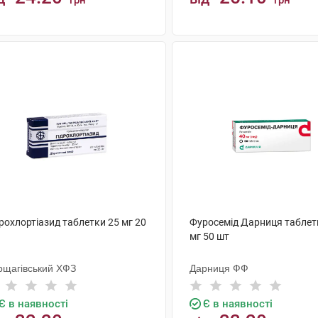
грн
грн
КУПИТИ
КУПИТИ
рохлортіазид таблетки 25 мг 20
Фуросемід Дарниця таблет
мг 50 шт
рщагівський ХФЗ
Дарниця ФФ
Є в наявності
Є в наявності