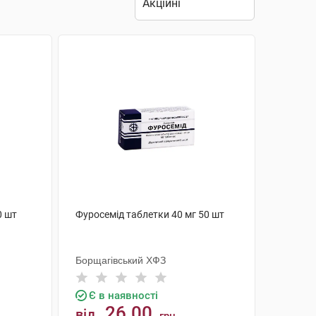
0 шт
Фуросемід таблетки 40 мг 50 шт
Борщагівський ХФЗ
Є в наявності
26.00
від