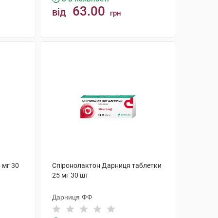
63.00
від
грн
КУПИТИ
 мг 30
Спіронолактон Дарниця таблетки
25 мг 30 шт
Дарниця ФФ