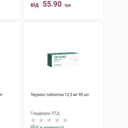
55.90
від
грн
КУПИТИ
шт
Тиурекс таблетки 12,5 мг 90 шт
Гледфарм ЛТД
Є в наявності