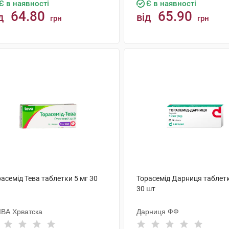
Є в наявності
Є в наявності
64.80
65.90
д
від
грн
грн
КУПИТИ
КУПИТИ
асемід Тева таблетки 5 мг 30
Торасемід Дарниця таблетк
30 шт
ІВА Хрватска
Дарниця ФФ