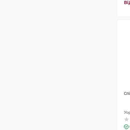
ві
Артезан Фарма
(3)
Берлін-Хемі
(3)
Менаріні Мануфактурінг
(1)
СолютасФарма
(1)
Спі
Уо