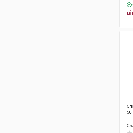
ві
Сп
50 
Са