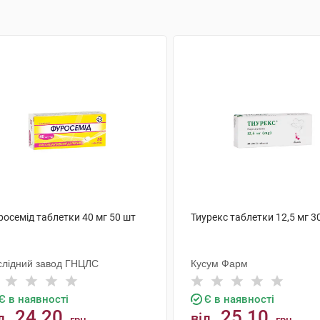
росемід таблетки 40 мг 50 шт
Тиурекс таблетки 12,5 мг 3
слідний завод ГНЦЛС
Кусум Фарм
Є в наявності
Є в наявності
24.20
25.10
д
від