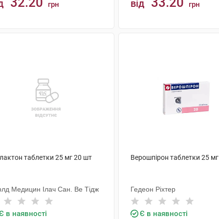
32.20
33.20
д
від
грн
грн
КУПИТИ
КУПИТИ
лактон таблетки 25 мг 20 шт
Верошпірон таблетки 25 мг
рлд Медицин Ілач Сан. Ве Тідж
Гедеон Ріхтер
Є в наявності
Є в наявності