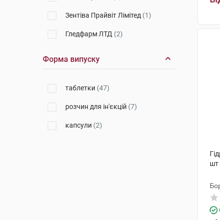
Зентіва Прайвіт Лімітед
(1)
Гледфарм ЛТД
(2)
Технолог
(3)
Форма випуску
ПЛІВА Хрватска
(2)
таблетки
(47)
Салютас Фарма
(2)
розчин для ін'єкцій
(7)
Фармак
(3)
капсули
(2)
Київський вітамінний завод
(1)
Лек Фармацевтична компанія
(6)
Гід
шт
Артура Фармасьютікалз
(1)
Бо
Лекхім-Харків
(2)
Польфарма
(1)