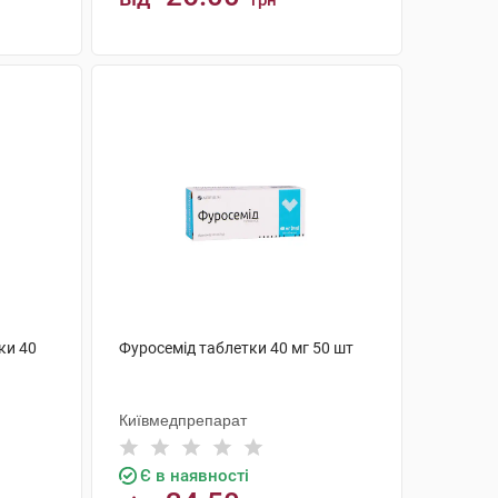
грн
КУПИТИ
ки 40
Фуросемід таблетки 40 мг 50 шт
Київмедпрепарат
Є в наявності