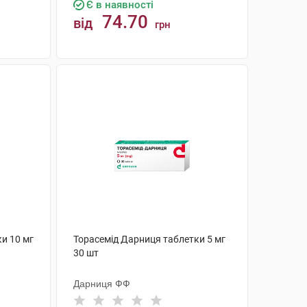
Є в наявності
74.70
від
грн
КУПИТИ
и 10 мг
Торасемід Дарниця таблетки 5 мг
30 шт
Дарниця ФФ