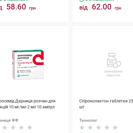
58.60
62.00
д
від
грн
грн
КУПИТИ
КУПИТИ
росемід Дарниця розчин для
Спіронолактон таблетки 25
єкцій 10 мг/мл 2 мл 10 ампул
шт
рниця ФФ
Технолог