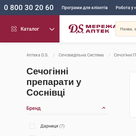
0 800 30 20 60
Програми для клієнтів
Робота у 
Каталог
Аптека D.S.
Сечовидільна Система
Сечогінні 
Сечогінні
препарати у
Соснівці
Бренд
Дарниця
(7)