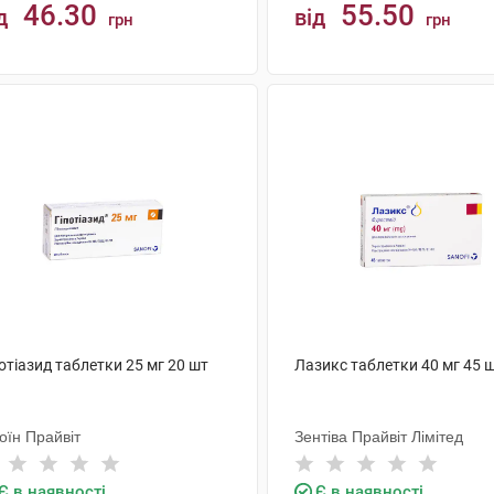
46.30
55.50
д
від
грн
грн
КУПИТИ
КУПИТИ
отіазид таблетки 25 мг 20 шт
Лазикс таблетки 40 мг 45 
оїн Прайвіт
Зентіва Прайвіт Лімітед
Є в наявності
Є в наявності