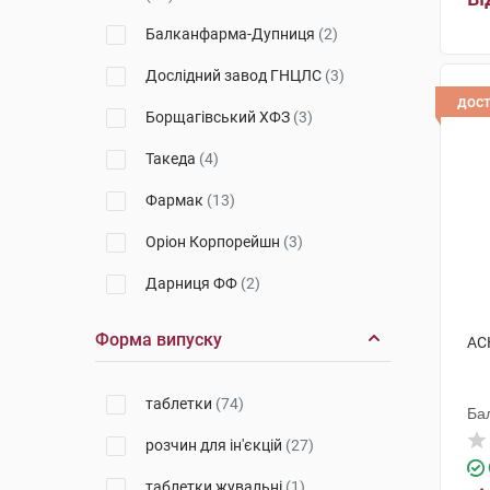
Балканфарма-Дупниця
(2)
Дослідний завод ГНЦЛС
(3)
дос
Борщагівський ХФЗ
(3)
Такеда
(4)
Фармак
(13)
Оріон Корпорейшн
(3)
Дарниця ФФ
(2)
Санофі Вінтроп Індастріа
(8)
Форма випуску
АСК
Такеда Фарма
(1)
таблетки
(74)
Польфарма
(2)
Ба
розчин для ін'єкцій
(27)
Індар
(2)
таблетки жувальні
(1)