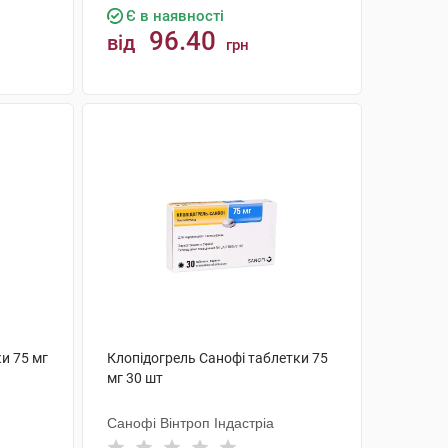
Є в наявності
96.40
від
грн
КУПИТИ
и 75 мг
Клопідогрель Санофі таблетки 75
мг 30 шт
Санофі Вінтроп Індастріа