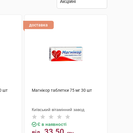
доставка
0 шт
Магнікор таблетки 75 мг 30 шт
Київський вітамінний завод
Є в наявності
33.50
від