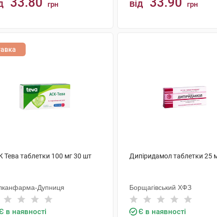
33.80
33.90
д
від
грн
грн
КУПИТИ
КУПИТИ
тавка
 Тева таблетки 100 мг 30 шт
Дипіридамол таблетки 25 м
лканфарма-Дупниця
Борщагівський ХФЗ
Є в наявності
Є в наявності