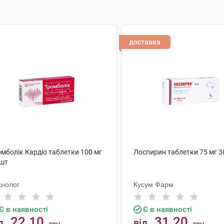
доставка
омболік Кардіо таблетки 100 мг
Лоспирин таблетки 75 мг 3
 шт
хнолог
Кусум Фарм
Є в наявності
Є в наявності
22.10
31.20
д
від