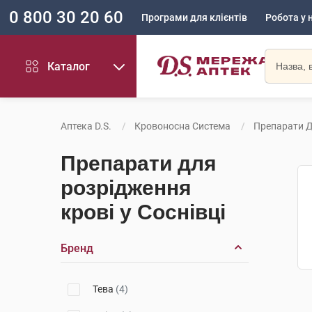
0 800 30 20 60
Програми для клієнтів
Робота у 
Каталог
Аптека D.S.
Кровоносна Система
Препарати Д
Препарати для
розрідження
крові у Соснівці
Бренд
Тева
(4)