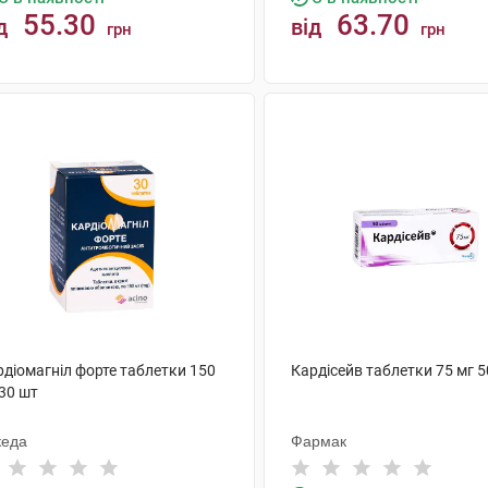
55.30
63.70
д
від
грн
грн
КУПИТИ
КУПИТИ
рдіомагніл форте таблетки 150
Кардісейв таблетки 75 мг 5
30 шт
кеда
Фармак