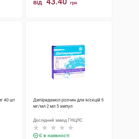
43.40
від
грн
КУПИТИ
г 40 шт
Дипіридамол розчин для ін'єкцій 5
мг/мл 2 мл 5 ампул
Дослідний завод ГНЦЛС
Є в наявності