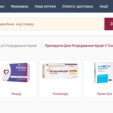
нас
Франшиза
Наші аптеки
Оплата і доставка
Акції
З
ля Розрідження Крові
Препарати Для Розрідження Крові У Сос
Акард
Альмінда
Арикстра