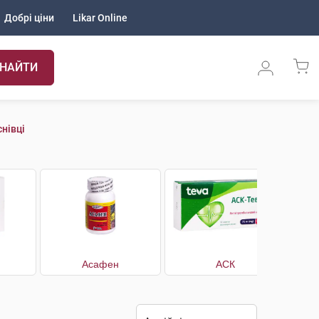
Добрі ціни
Likar Online
НАЙТИ
нівці
Асафен
АСК