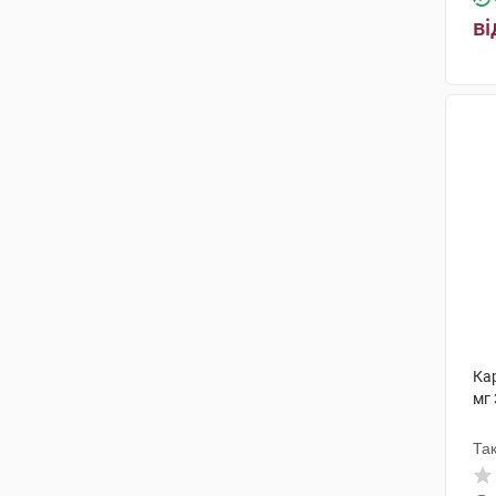
(3)
ві
Берінгер Інгельхайм Фарма
(2)
Альфасігма
(1)
Каталент Італі
(1)
Берлімед
(1)
Ка
мг 
Та