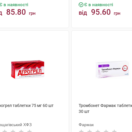
Є в наявності
Є в наявності
85.80
95.60
д
від
грн
грн
КУПИТИ
КУПИТИ
огрел таблетки 75 мг 60 шт
Тромбонет Фармак таблетк
30 шт
рщагівський ХФЗ
Фармак