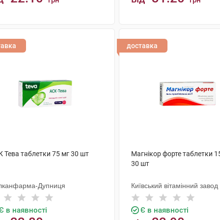
грн
грн
КУПИТИ
КУПИТИ
тавка
доставка
 Тева таблетки 75 мг 30 шт
Магнікор форте таблетки 1
30 шт
лканфарма-Дупниця
Київський вітамінний завод
Є в наявності
Є в наявності