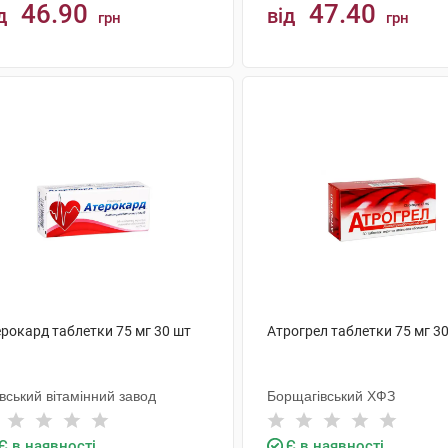
46.90
47.40
д
від
грн
грн
КУПИТИ
КУПИТИ
ерокард таблетки 75 мг 30 шт
Атрогрел таблетки 75 мг 3
вський вітамінний завод
Борщагівський ХФЗ
Є в наявності
Є в наявності