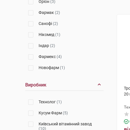
Оріон
(3)
Фармак
(2)
Санофі
(2)
Нікомед
(1)
Індар
(2)
Фармекс
(4)
Новофарм
(1)
Виробник
Тр
20
Технолог
(1)
Те
Кусум Фарм
(5)
Київський вітамінний завод
ві
(10)