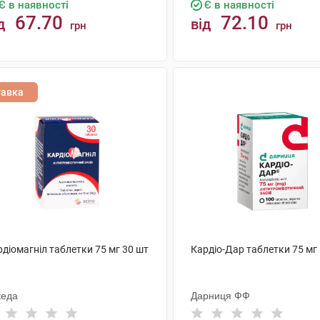
Є в наявності
Є в наявності
67.70
72.10
д
від
грн
грн
КУПИТИ
КУПИТИ
тавка
діомагніл таблетки 75 мг 30 шт
Кардіо-Дар таблетки 75 мг
кеда
Дарниця ФФ