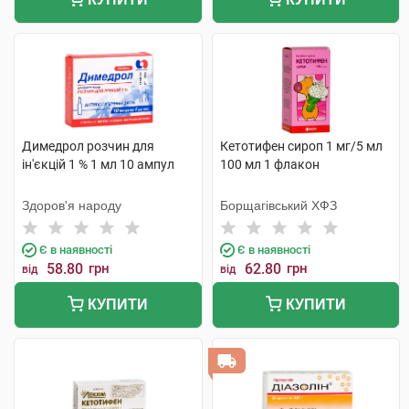
Димедрол розчин для
Кетотифен сироп 1 мг/5 мл
ін'єкцій 1 % 1 мл 10 ампул
100 мл 1 флакон
Здоров'я народу
Борщагівський ХФЗ
Є в наявності
Є в наявності
58.80
грн
62.80
грн
від
від
КУПИТИ
КУПИТИ