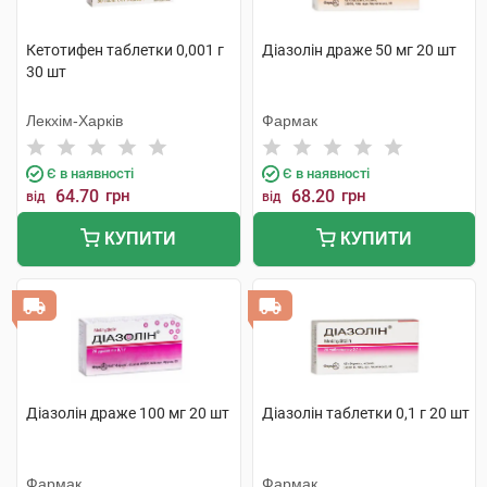
Кетотифен таблетки 0,001 г
Діазолін драже 50 мг 20 шт
30 шт
Лекхім-Харків
Фармак
Є в наявності
Є в наявності
64.70
грн
68.20
грн
від
від
КУПИТИ
КУПИТИ
Діазолін драже 100 мг 20 шт
Діазолін таблетки 0,1 г 20 шт
Фармак
Фармак