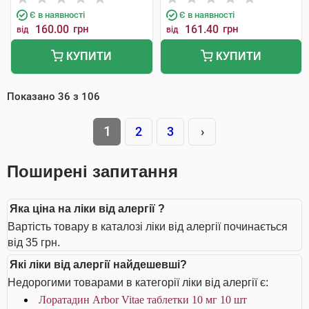
Є в наявності
Є в наявності
160.00
грн
161.40
грн
від
від
КУПИТИ
КУПИТИ
Показано
36
з
106
1
2
3
›
Поширені запитання
Яка ціна на ліки від алергії ?
Вартість товару в каталозі ліки від алергії починається
від 35 грн.
Які ліки від алергії найдешевші?
Недорогими товарами в категорії ліки від алергії є:
Лоратадин Arbor Vitae таблетки 10 мг 10 шт