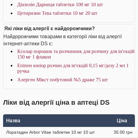
Діазолін Дарниця таблетки 100 мг 10 шт
Цетиризин Тева таблетки 10 мг 20 шт
Які ліки від алергії є найдорожчими?
Найдорожчими товарами в категорії ліки від алергії
інтернет-аптеки DS є:
Ксолар порошок та розчинник для розчину для ін'єкцій
150 мг 1 флакон
Епіпен юніор розчин для ін'єкцій 0,15 мг/дозу 2 мл 1
ручка
Алерген Мікст побутовий №5 драже 75 шт
Ліки від алергії ціна в аптеці DS
Назва
Ціна
Лоратадин Arbor Vitae таблетки 10 мг 10 шт
35.00 грн