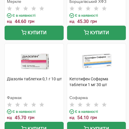
Меркле
Борщагівський ХФЗ
Є в наявності
Є в наявності
44.60
грн
45.30
грн
від
від
КУПИТИ
КУПИТИ
Діазолін таблетки 0,1 г 10 шт
Кетотифен Софарма
таблетки 1 мг 30 шт
Фармак
Софарма
Є в наявності
Є в наявності
45.70
грн
54.10
грн
від
від
КУПИТИ
КУПИТИ