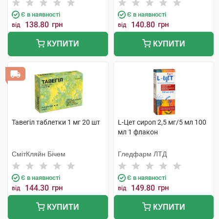
Є в наявності
Є в наявності
138.80
грн
140.80
грн
від
від
КУПИТИ
КУПИТИ
Тавегіл таблетки 1 мг 20 шт
L-Цет сироп 2,5 мг/5 мл 100
мл 1 флакон
СмітКляйн Бічем
Гледфарм ЛТД
Є в наявності
Є в наявності
144.30
грн
149.80
грн
від
від
КУПИТИ
КУПИТИ