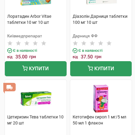
Лоратадин Arbor Vitae
Діазолін Дарниця таблетки
таблетки 10 мг 10 шт
100 мг 10 шт
Київмедпрепарат
Дарниця ФФ
Є в наявності
Є в наявності
35.00
грн
37.50
грн
від
від
КУПИТИ
КУПИТИ
Цетиризин Тева таблетки 10
Кетотифен сироп 1 мг/5 мл
мг 20 шт
50 мл 1 флакон