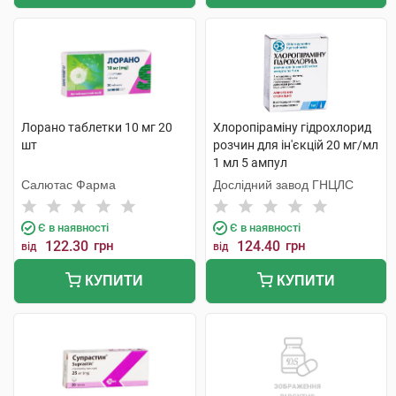
Лорано таблетки 10 мг 20
Хлоропіраміну гідрохлорид
шт
розчин для ін'єкцій 20 мг/мл
1 мл 5 ампул
Салютас Фарма
Дослідний завод ГНЦЛС
Є в наявності
Є в наявності
122.30
грн
124.40
грн
від
від
КУПИТИ
КУПИТИ