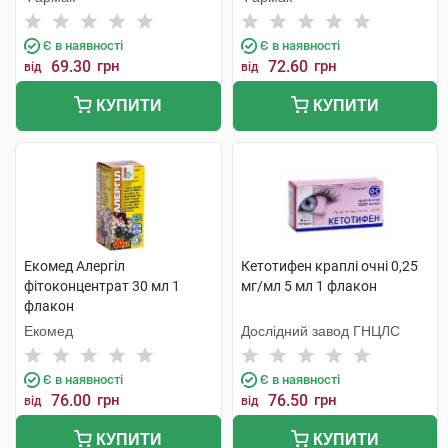
Є в наявності
Є в наявності
69.30
грн
72.60
грн
від
від
КУПИТИ
КУПИТИ
Екомед Алергіл
Кетотифен краплі очні 0,25
фітоконцентрат 30 мл 1
мг/мл 5 мл 1 флакон
флакон
Екомед
Дослідний завод ГНЦЛС
Є в наявності
Є в наявності
76.00
грн
76.50
грн
від
від
КУПИТИ
КУПИТИ