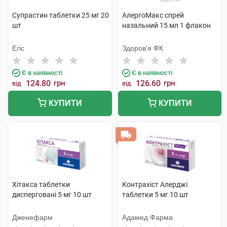
Супрастин таблетки 25 мг 20
АлергоМакс спрей
шт
назальний 15 мл 1 флакон
Егіс
Здоров'я ФК
Є в наявності
Є в наявності
124.80
грн
126.60
грн
від
від
КУПИТИ
КУПИТИ
Хітакса таблетки
Контрахіст Алерджі
дисперговані 5 мг 10 шт
таблетки 5 мг 10 шт
Дженефарм
Адамед Фарма