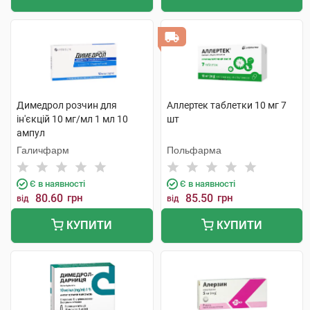
Димедрол розчин для
Аллертек таблетки 10 мг 7
ін'єкцій 10 мг/мл 1 мл 10
шт
ампул
Галичфарм
Польфарма
Є в наявності
Є в наявності
80.60
грн
85.50
грн
від
від
КУПИТИ
КУПИТИ