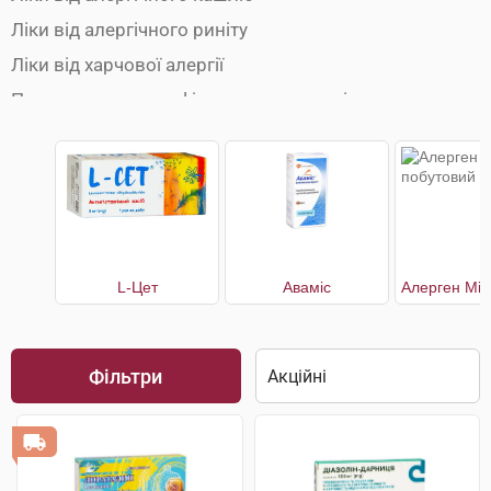
Ліки від алергічного риніту
Ліки від харчової алергії
Препарати при анафілактичному шоці
L-Цет
Аваміс
Фільтри