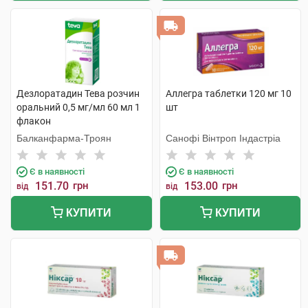
Дезлоратадин Тева розчин
Аллегра таблетки 120 мг 10
оральний 0,5 мг/мл 60 мл 1
шт
флакон
Балканфарма-Троян
Санофі Вінтроп Індастріа
Є в наявності
Є в наявності
151.70
грн
153.00
грн
від
від
КУПИТИ
КУПИТИ