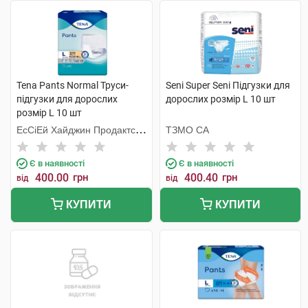
Tena Pants Normal Труси-
Seni Super Seni Підгузки для
підгузки для дорослих
дорослих розмір L 10 шт
розмір L 10 шт
ЕсСіЕй Хайджин Продактс
ТЗМО СА
Хугезанд
Є в наявності
Є в наявності
400.00
грн
400.40
грн
від
від
КУПИТИ
КУПИТИ