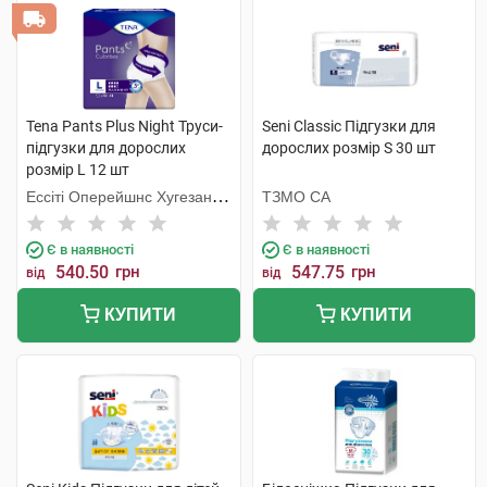
Tena Pants Plus Night Труси-
Seni Classic Підгузки для
підгузки для дорослих
дорослих розмір S 30 шт
розмір L 12 шт
Ессіті Оперейшнс Хугезанд
ТЗМО СА
Б.В.
Є в наявності
Є в наявності
540.50
грн
547.75
грн
від
від
КУПИТИ
КУПИТИ