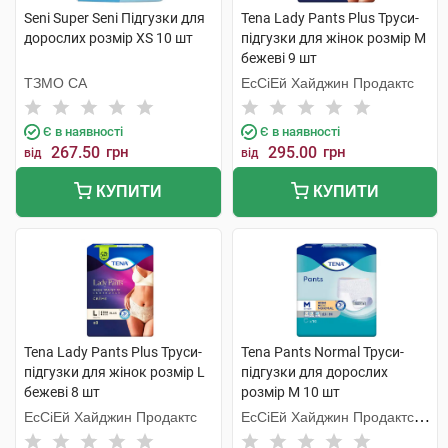
Seni Super Seni Підгузки для
Tena Lady Pants Plus Труси-
дорослих розмір XS 10 шт
підгузки для жінок розмір M
бежеві 9 шт
ТЗМО СА
ЕсСіЕй Хайджин Продактс
Є в наявності
Є в наявності
267.50
грн
295.00
грн
від
від
КУПИТИ
КУПИТИ
Tena Lady Pants Plus Труси-
Tena Pants Normal Труси-
підгузки для жінок розмір L
підгузки для дорослих
бежеві 8 шт
розмір M 10 шт
ЕсСіЕй Хайджин Продактс
ЕсСіЕй Хайджин Продактс
Хугезанд