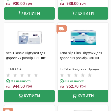
930.00
грн
938.00
грн
від
від
КУПИТИ
КУПИТИ
Seni Classic Підгузки для
Tena Slip Plus Підгузки для
дорослих розмір L 30 шт
дорослих розмір S 30 шт
ТЗМО СА
ЕсСіЕй Хайджин Продактс
Хугезанд
Є в наявності
Є в наявності
944.50
грн
952.70
грн
від
від
КУПИТИ
КУПИТИ