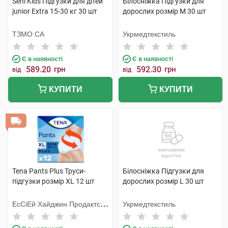
Seni Kids Підгузки для дітей
Білосніжка Підгузки для
junior Extra 15-30 кг 30 шт
дорослих розмір М 30 шт
ТЗМО СА
Укрмедтекстиль
Є в наявності
Є в наявності
589.20
грн
592.30
грн
від
від
КУПИТИ
КУПИТИ
Tena Pants Plus Труси-
Білосніжка Підгузки для
підгузки розмір XL 12 шт
дорослих розмір L 30 шт
ЕсСіЕй Хайджин Продактс
Укрмедтекстиль
Хугезанд