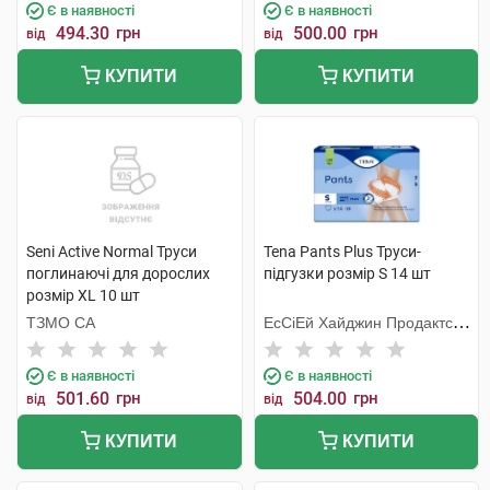
Є в наявності
Є в наявності
494.30
грн
500.00
грн
від
від
КУПИТИ
КУПИТИ
Seni Active Normal Труси
Tena Pants Plus Труси-
поглинаючі для дорослих
підгузки розмір S 14 шт
розмір XL 10 шт
ТЗМО СА
ЕсСіЕй Хайджин Продактс
Хугезанд
Є в наявності
Є в наявності
501.60
грн
504.00
грн
від
від
КУПИТИ
КУПИТИ