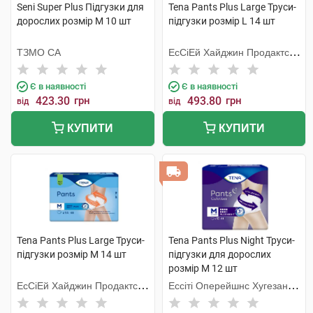
Seni Super Plus Підгузки для
Tena Pants Plus Large Труси-
дорослих розмір M 10 шт
підгузки розмір L 14 шт
ТЗМО СА
ЕсСіЕй Хайджин Продактс
Хугезанд
Є в наявності
Є в наявності
423.30
грн
493.80
грн
від
від
КУПИТИ
КУПИТИ
Tena Pants Plus Large Труси-
Tena Pants Plus Night Труси-
підгузки розмір M 14 шт
підгузки для дорослих
розмір M 12 шт
ЕсСіЕй Хайджин Продактс
Ессіті Оперейшнс Хугезанд
Хугезанд
Б.В.