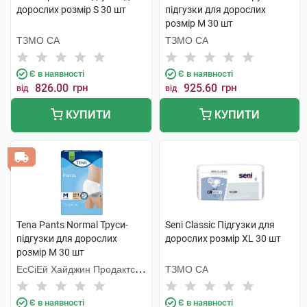
дорослих розмір S 30 шт
підгузки для дорослих
розмір M 30 шт
ТЗМО СА
ТЗМО СА
Є в наявності
Є в наявності
826.00
грн
925.60
грн
від
від
КУПИТИ
КУПИТИ
Tena Pants Normal Труси-
Seni Classic Підгузки для
підгузки для дорослих
дорослих розмір XL 30 шт
розмір M 30 шт
ЕсСіЕй Хайджин Продактс
ТЗМО СА
Хугезанд
Є в наявності
Є в наявності