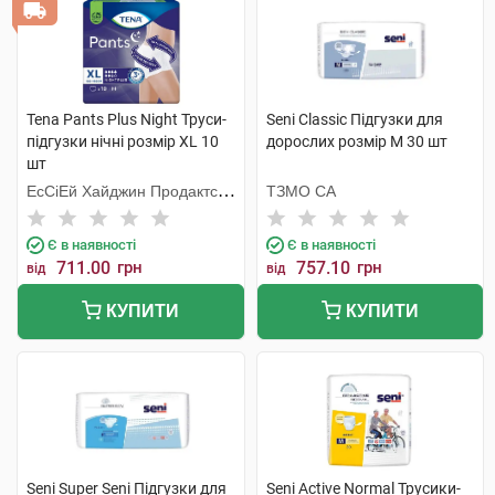
Tena Pants Plus Night Труси-
Seni Classic Підгузки для
підгузки нічні розмір XL 10
дорослих розмір M 30 шт
шт
ЕсСіЕй Хайджин Продактс
ТЗМО СА
Хугезанд
Є в наявності
Є в наявності
711.00
грн
757.10
грн
від
від
КУПИТИ
КУПИТИ
Seni Super Seni Підгузки для
Seni Active Normal Трусики-