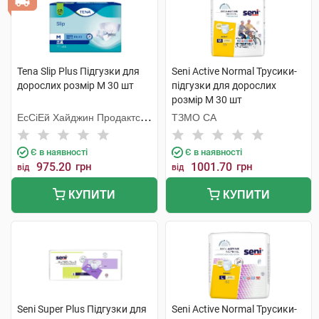
Tena Slip Plus Підгузки для
Seni Active Normal Трусики-
дорослих розмір M 30 шт
підгузки для дорослих
розмір М 30 шт
ЕсСіЕй Хайджин Продактс
ТЗМО СА
Хугезанд
Є в наявності
Є в наявності
975.20
грн
1001.70
грн
від
від
КУПИТИ
КУПИТИ
Seni Super Plus Підгузки для
Seni Active Normal Трусики-