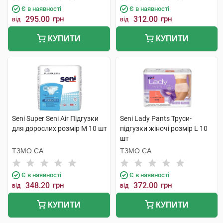
Є в наявності
Є в наявності
295.00
грн
312.00
грн
від
від
КУПИТИ
КУПИТИ
Seni Super Seni Air Підгузки
Seni Lady Pants Труси-
для дорослих розмір M 10 шт
підгузки жіночі розмір L 10
шт
ТЗМО СА
ТЗМО СА
Є в наявності
Є в наявності
348.20
грн
372.00
грн
від
від
КУПИТИ
КУПИТИ