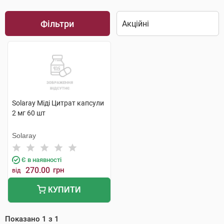
Фільтри
Solaray Міді Цитрат капсули
2 мг 60 шт
Solaray
Є в наявності
270.00
грн
від
КУПИТИ
Показано
1
з
1