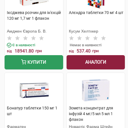
Іксджева розчин для ін'єкцій
Алєндра таблетки 70 мг 4 шт
120 мг 1,7 мг 1 флакон
Амджен Європа Б. В.
Кусум Хелтхкер
Є в наявності
Немає в наявності
18941.80
грн
537.40
грн
від
від
АНАЛОГИ
КУПИТИ
Бонапур таблетки 150 мг 1
Зомета концентрат для
шт
інфузій 4 мг/5 мл 5 мл 1
флакон
Фарматен
Новартіс Фарма Штейн