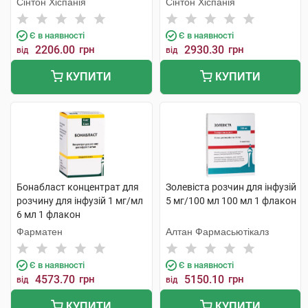
Сінтон Хіспанія
Сінтон Хіспанія
Є в наявності
Є в наявності
2206.00
грн
2930.30
грн
від
від
КУПИТИ
КУПИТИ
Бонабласт концентрат для
Золевіста розчин для інфузій
розчину для інфузій 1 мг/мл
5 мг/100 мл 100 мл 1 флакон
6 мл 1 флакон
Фарматен
Алтан Фармасьютікалз
Є в наявності
Є в наявності
4573.70
грн
5150.10
грн
від
від
КУПИТИ
КУПИТИ