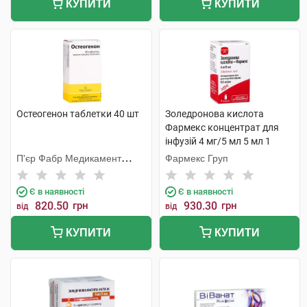
КУПИТИ
КУПИТИ
Остеогенон таблетки 40 шт
Золедронова кислота
Фармекс концентрат для
інфузій 4 мг/5 мл 5 мл 1
флакон
П'єр Фабр Медикамент
Фармекс Груп
Продакшн
Є в наявності
Є в наявності
820.50
грн
930.30
грн
від
від
КУПИТИ
КУПИТИ