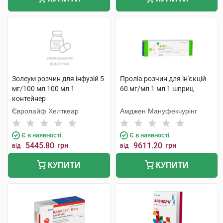
Золеум розчин для інфузій 5
Проліа розчин для ін'єкцій
мг/100 мл 100 мл 1
60 мг/мл 1 мл 1 шприц
контейнер
Євролайф Хелткеар
Амджен Мануфекчурінг
Є в наявності
Є в наявності
5445.80
грн
9611.20
грн
від
від
КУПИТИ
КУПИТИ