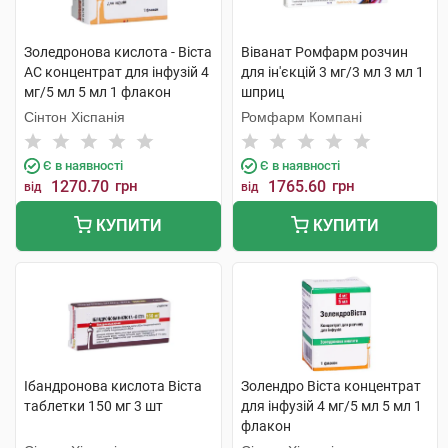
Золедронова кислота - Віста
Віванат Ромфарм розчин
АС концентрат для інфузій 4
для ін'єкцій 3 мг/3 мл 3 мл 1
мг/5 мл 5 мл 1 флакон
шприц
Сінтон Хіспанія
Ромфарм Компані
Є в наявності
Є в наявності
1270.70
грн
1765.60
грн
від
від
КУПИТИ
КУПИТИ
Ібандронова кислота Віста
Золендро Віста концентрат
таблетки 150 мг 3 шт
для інфузій 4 мг/5 мл 5 мл 1
флакон