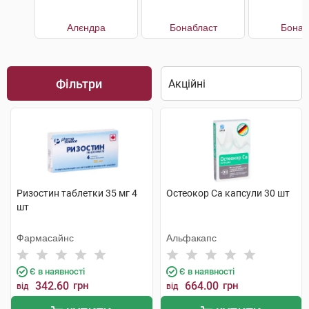
Алєндра
Бонабласт
Бонап
Фільтри
Ризостин таблетки 35 мг 4
Остеокор Cа капсули 30 шт
шт
Фармасайнс
Альфакапс
Є в наявності
Є в наявності
342.60
грн
664.00
грн
від
від