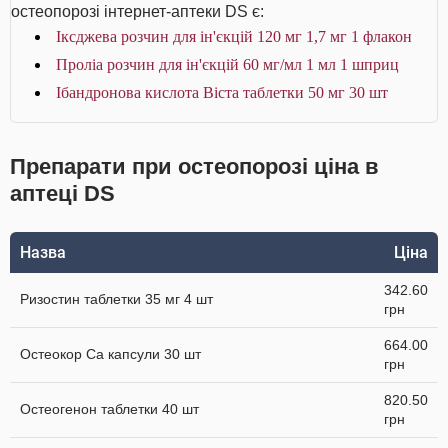
остеопорозі інтернет-аптеки DS є:
Іксджева розчин для ін'єкцій 120 мг 1,7 мг 1 флакон
Проліа розчин для ін'єкцій 60 мг/мл 1 мл 1 шприц
Ібандронова кислота Віста таблетки 50 мг 30 шт
Препарати при остеопорозі ціна в
аптеці DS
Назва
Ціна
342.60
Ризостин таблетки 35 мг 4 шт
грн
664.00
Остеокор Cа капсули 30 шт
грн
820.50
Остеогенон таблетки 40 шт
грн