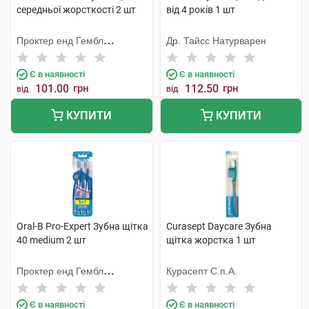
середньої жорсткості 2 шт
від 4 років 1 шт
Проктер енд Гембл
Др. Тайсс Натурварен
Меньюфекчурінг
Є в наявності
Є в наявності
101.00
грн
112.50
грн
від
від
КУПИТИ
КУПИТИ
Oral-B Pro-Expert Зубна щітка
Curasept Daycare Зубна
40 medium 2 шт
щітка жорстка 1 шт
Проктер енд Гембл
Курасепт С.п.А.
Меньюфекчурінг
Є в наявності
Є в наявності