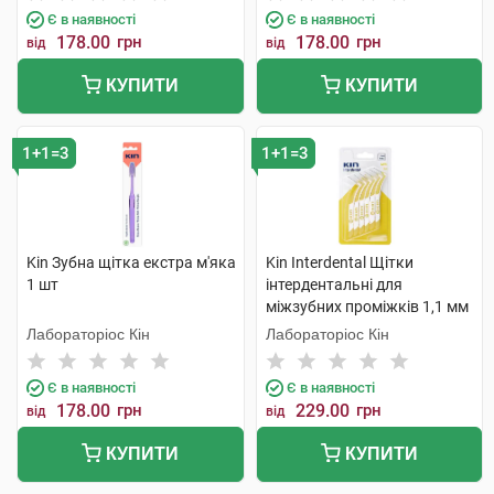
Є в наявності
Є в наявності
178.00
грн
178.00
грн
від
від
КУПИТИ
КУПИТИ
1+1=3
1+1=3
Kin Зубна щітка екстра м'яка
Kin Interdental Щітки
1 шт
інтердентальні для
міжзубних проміжків 1,1 мм
6 шт
Лабораторіос Кін
Лабораторіос Кін
Є в наявності
Є в наявності
178.00
грн
229.00
грн
від
від
КУПИТИ
КУПИТИ