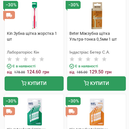
−30%
−30%
Kin Зубна щітка жорстка 1
Beter Міжзубна щітка
шт
Ультра-тонка 0,5мм 1 шт
Лабораторіос Кін
Індастріас Бетер С.А.
Є в наявності
Є в наявності
124.60
129.50
грн
грн
від
178.00
від
185.00
КУПИТИ
КУПИТИ
−30%
−30%