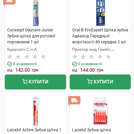
Curasept Daycare Junior
Oral-B ProExpert Щiтка зубна
Зубна щітка для ротової
Адвансд Середньої
порожнини 1 шт
жорсткості 40 середня 2 шт
Курасепт С.п.А.
Проктер енд Гембл
Меньюфекчурінг
Є в наявності
Є в наявності
142.00
грн
144.00
грн
від
від
КУПИТИ
КУПИТИ
Lacalut Active Зубна щітка 1
Lacalut Зубна щітка