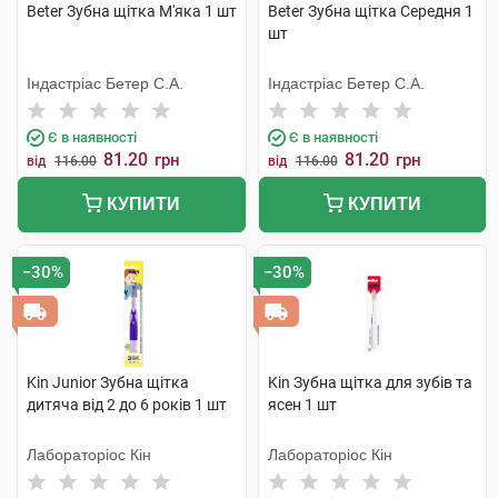
Beter Зубна щітка М'яка 1 шт
Beter Зубна щітка Середня 1
шт
Індастріас Бетер С.А.
Індастріас Бетер С.А.
Є в наявності
Є в наявності
81.20
81.20
грн
грн
від
116.00
від
116.00
КУПИТИ
КУПИТИ
−30%
−30%
Kin Junior Зубна щітка
Kin Зубна щітка для зубів та
дитяча від 2 до 6 років 1 шт
ясен 1 шт
Лабораторіос Кін
Лабораторіос Кін