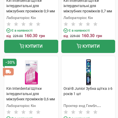
Kin Interdental Щітки
Kin Interdental Щітки
інтердентальні для
інтердентальні для
міжзубних проміжків 0,9 мм
міжзубних проміжків 0,7 мм
6 шт
6 шт
Лабораторіос Кін
Лабораторіос Кін
Є в наявності
Є в наявності
160.30
160.30
грн
грн
від
229.00
від
229.00
КУПИТИ
КУПИТИ
−30%
Kin Interdental Щітки
Oral-B Junior Зубна щітка з 6
інтердентальні для
років 1 шт
міжзубних проміжків 0,6 мм
6 шт
Лабораторіос Кін
Проктер енд Гембл
Меньюфекчурінг