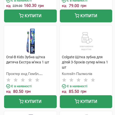
Є в наявності
Є в наявності
160.30
грн
79.00
грн
від
229.00
від
КУПИТИ
КУПИТИ
Oral-B Kids Зубна щітка
Colgate Щітка зубна для
дитяча Екстра м’яка 1 шт
дітей 3-5років супер м'яка 1
шт
Проктер енд Гембл
Колгейт-Палмолів
Меньюфекчурінг
Є в наявності
Є в наявності
80.50
грн
85.50
грн
від
від
КУПИТИ
КУПИТИ