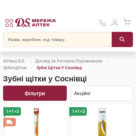
Аптека D.S.
Догляд За Ротовою Порожниною
Зубні Щітки
Зубні Щітки У Соснівці
Зубні щітки у Соснівці
Фільтри
1+1=3
1+1=3