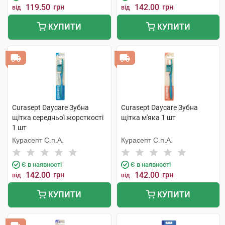
119.50
грн
142.00
грн
від
від
КУПИТИ
КУПИТИ
Curasept Daycare Зубна
Curasept Daycare Зубна
щітка середньої жорсткості
щітка м'яка 1 шт
1 шт
Курасепт С.п.А.
Курасепт С.п.А.
Є в наявності
Є в наявності
142.00
грн
142.00
грн
від
від
КУПИТИ
КУПИТИ