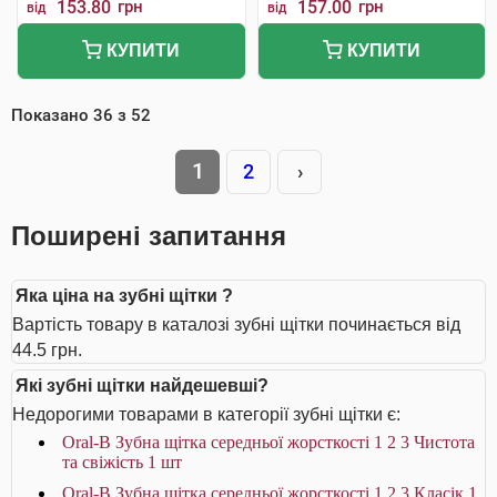
153.80
грн
157.00
грн
від
від
КУПИТИ
КУПИТИ
Показано
36
з
52
1
2
›
Поширені запитання
Яка ціна на зубні щітки ?
Вартість товару в каталозі зубні щітки починається від
44.5 грн.
Які зубні щітки найдешевші?
Недорогими товарами в категорії зубні щітки є:
Oral-B Зубна щітка середньої жорсткості 1 2 3 Чистота
та свіжість 1 шт
Oral-B Зубна щітка середньої жорсткості 1 2 3 Класік 1