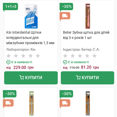
1+1=3
−30%
Kin Interdental Щітки
Beter Зубна щітка для дітей
інтердентальні для
від 3-х років 1 шт
міжзубних проміжків 1,3 мм
6 шт
Лабораторіос Кін
Індастріас Бетер С.А.
Є в наявності
Є в наявності
81.20
229.00
грн
грн
від
від
116.00
КУПИТИ
КУПИТИ
−30%
−30%