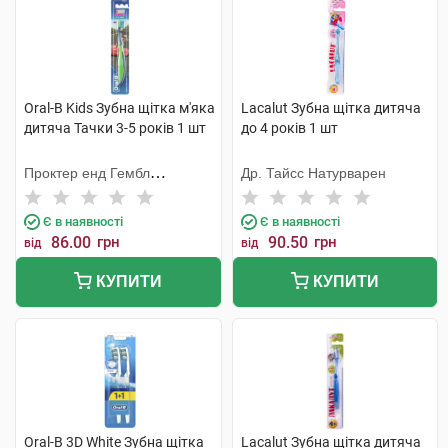
Oral-B Kids Зубна щітка м'яка
Lacalut Зубна щітка дитяча
дитяча Тачки 3-5 років 1 шт
до 4 років 1 шт
Проктер енд Гембл
Др. Тайсс Натурварен
Меньюфекчурінг
Є в наявності
Є в наявності
86.00
грн
90.50
грн
від
від
КУПИТИ
КУПИТИ
Oral-B 3D White Зубна щітка
Lacalut Зубна щітка дитяча