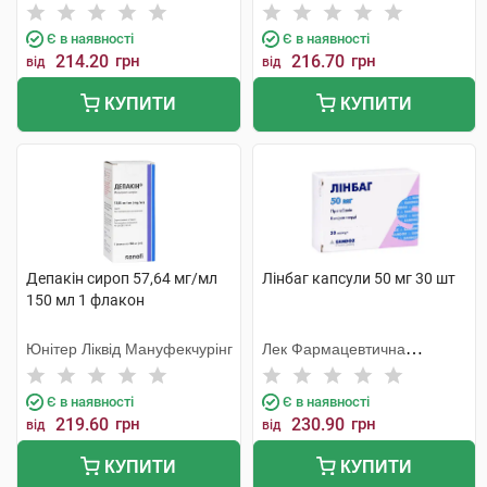
Є в наявності
Є в наявності
214.20
грн
216.70
грн
від
від
КУПИТИ
КУПИТИ
Депакін сироп 57,64 мг/мл
Лінбаг капсули 50 мг 30 шт
150 мл 1 флакон
Юнітер Ліквід Мануфекчурінг
Лек Фармацевтична
компанія
Є в наявності
Є в наявності
219.60
грн
230.90
грн
від
від
КУПИТИ
КУПИТИ