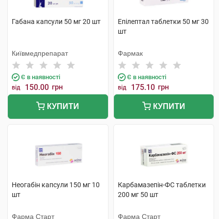
Габана капсули 50 мг 20 шт
Епілептал таблетки 50 мг 30
шт
Київмедпрепарат
Фармак
Є в наявності
Є в наявності
150.00
грн
175.10
грн
від
від
КУПИТИ
КУПИТИ
Неогабін капсули 150 мг 10
Карбамазепін-ФС таблетки
шт
200 мг 50 шт
Фарма Старт
Фарма Старт