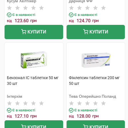
Кусум Хелтхкер
Дарниця ФФ
Є в наявності
Є в наявності
123.60
грн
124.70
грн
від
від
КУПИТИ
КУПИТИ
Бензонал IC таблетки 50 мг
Фінлепсин таблетки 200 мг
30 шт
50 шт
Інтерхім
Тева Оперейшнз Поланд
Є в наявності
Є в наявності
127.10
грн
128.00
грн
від
від
КУПИТИ
КУПИТИ