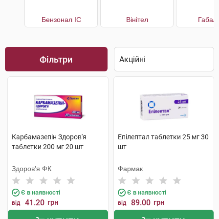
Бензонал IC
Вінітел
Габал
Фільтри
Карбамазепін Здоров'я
Епілептал таблетки 25 мг 30
таблетки 200 мг 20 шт
шт
Здоров'я ФК
Фармак
Є в наявності
Є в наявності
41.20
грн
89.00
грн
від
від