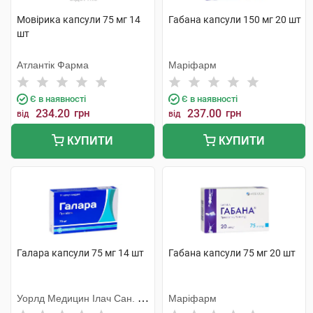
Мовірика капсули 75 мг 14
Габана капсули 150 мг 20 шт
шт
Атлантік Фарма
Маріфарм
Є в наявності
Є в наявності
234.20
грн
237.00
грн
від
від
КУПИТИ
КУПИТИ
Галара капсули 75 мг 14 шт
Габана капсули 75 мг 20 шт
Уорлд Медицин Ілач Сан. Ве
Маріфарм
Тідж