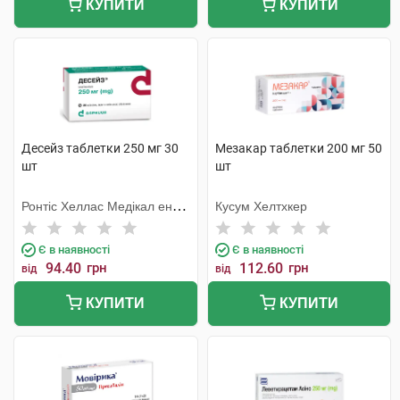
КУПИТИ
КУПИТИ
Десейз таблетки 250 мг 30
Мезакар таблетки 200 мг 50
шт
шт
Ронтіс Хеллас Медікал енд
Кусум Хелтхкер
Фармасьютікал Продактс
С.А.
Є в наявності
Є в наявності
94.40
грн
112.60
грн
від
від
КУПИТИ
КУПИТИ