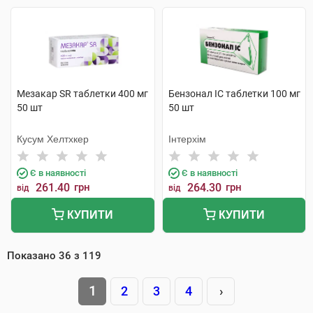
Мезакар SR таблетки 400 мг
Бензонал IC таблетки 100 мг
50 шт
50 шт
Кусум Хелтхкер
Інтерхім
Є в наявності
Є в наявності
261.40
грн
264.30
грн
від
від
КУПИТИ
КУПИТИ
Показано
36
з
119
1
2
3
4
›