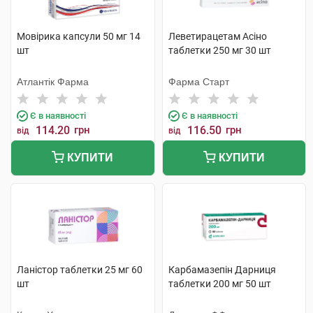
Мовірика капсули 50 мг 14
Леветирацетам Асіно
шт
таблетки 250 мг 30 шт
Атлантік Фарма
Фарма Старт
Є в наявності
Є в наявності
114.20
грн
116.50
грн
від
від
КУПИТИ
КУПИТИ
Ланістор таблетки 25 мг 60
Карбамазепін Дарниця
шт
таблетки 200 мг 50 шт