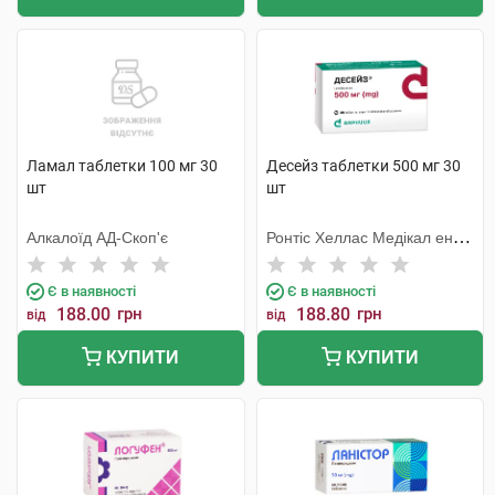
Ламал таблетки 100 мг 30
Десейз таблетки 500 мг 30
шт
шт
Алкалоїд АД-Скоп'є
Ронтіс Хеллас Медікал енд
Фармасьютікал Продактс
С.А.
Є в наявності
Є в наявності
188.00
грн
188.80
грн
від
від
КУПИТИ
КУПИТИ