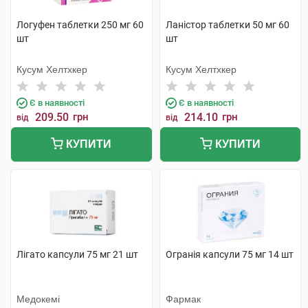
Логуфен таблетки 250 мг 60
Ланістор таблетки 50 мг 60
шт
шт
Кусум Хелтхкер
Кусум Хелтхкер
Є в наявності
Є в наявності
209.50
грн
214.10
грн
від
від
КУПИТИ
КУПИТИ
Лігато капсули 75 мг 21 шт
Огранія капсули 75 мг 14 шт
Медокемі
Фармак