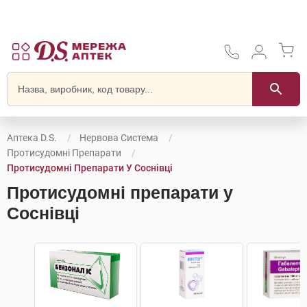
Аптека D.S.
Нервова Система
Протисудомні Препарати
Протисудомні Препарати У Соснівці
Протисудомні препарати у
Соснівці