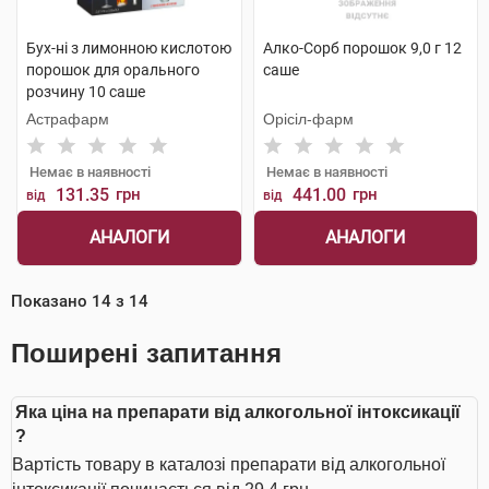
Бух-ні з лимонною кислотою
Алко-Сорб порошок 9,0 г 12
порошок для орального
саше
розчину 10 саше
Астрафарм
Орісіл-фарм
Немає в наявності
Немає в наявності
131.35
грн
441.00
грн
від
від
АНАЛОГИ
АНАЛОГИ
Показано
14
з
14
Поширені запитання
Яка ціна на препарати від алкогольної інтоксикації
?
Вартість товару в каталозі препарати від алкогольної