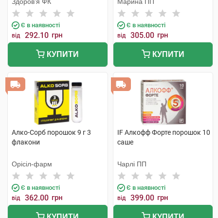
Здоров'я ФК
Марина ПП
Є в наявності
Є в наявності
292.10
грн
305.00
грн
від
від
КУПИТИ
КУПИТИ
Алко-Сорб порошок 9 г 3
IF Алкофф Форте порошок 10
флакони
саше
Орісіл-фарм
Чарлі ПП
Є в наявності
Є в наявності
362.00
грн
399.00
грн
від
від
КУПИТИ
КУПИТИ