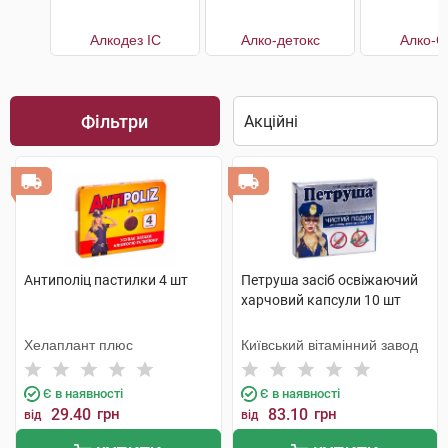
Алкодез IC
Алко-детокс
Алко-С
Фільтри
Антиполіц пастилки 4 шт
Петруша засіб освіжаючий
харчовий капсули 10 шт
Хелаплант плюс
Київський вітамінний завод
Є в наявності
Є в наявності
29.40
грн
83.10
грн
від
від