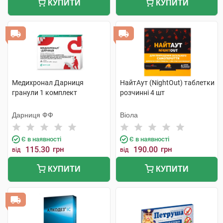
КУПИТИ
КУПИТИ
Медихронал Дарниця
НайтАут (NightOut) таблетки
гранули 1 комплект
розчинні 4 шт
Дарниця ФФ
Віола
Є в наявності
Є в наявності
115.30
грн
190.00
грн
від
від
КУПИТИ
КУПИТИ