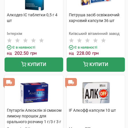
Алкодез IC таблетки 0,5 г 4
Петруша засіб освіжаючий
шт
харчовий капсули 36 шт
Інтерхім
Київський вітамінний завод
Є в наявності
Є в наявності
202.50
грн
228.00
грн
від
від
КУПИТИ
КУПИТИ
Глутаргiн Алкоклiн зі смаком
IF Алкофф капсули 10 шт
лимону порошок для
орального розчину 1 г/3 г 3 г
10 пакетів