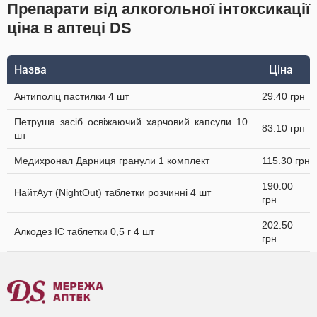
Препарати від алкогольної інтоксикації
ціна в аптеці DS
Назва
Ціна
Антиполіц пастилки 4 шт
29.40 грн
Петруша засіб освіжаючий харчовий капсули 10
83.10 грн
шт
Медихронал Дарниця гранули 1 комплект
115.30 грн
190.00
НайтАут (NightOut) таблетки розчинні 4 шт
грн
202.50
Алкодез IC таблетки 0,5 г 4 шт
грн