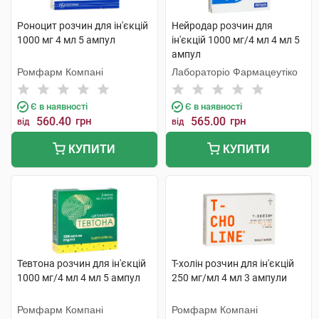
Роноцит розчин для ін'єкцій
Нейродар розчин для
1000 мг 4 мл 5 ампул
ін'єкцій 1000 мг/4 мл 4 мл 5
ампул
Ромфарм Компані
Лабораторіо Фармацеутіко
Є в наявності
Є в наявності
560.40
грн
565.00
грн
від
від
КУПИТИ
КУПИТИ
Тевтона розчин для ін'єкцій
Т-холін розчин для ін'єкцій
1000 мг/4 мл 4 мл 5 ампул
250 мг/мл 4 мл 3 ампули
Ромфарм Компані
Ромфарм Компані