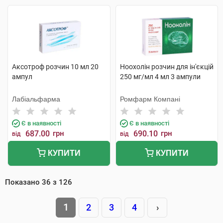
Аксотроф розчин 10 мл 20
Ноохолін розчин для ін'єкцій
ампул
250 мг/мл 4 мл 3 ампули
Лабіальфарма
Ромфарм Компані
Є в наявності
Є в наявності
687.00
грн
690.10
грн
від
від
КУПИТИ
КУПИТИ
Показано
36
з
126
1
2
3
4
›