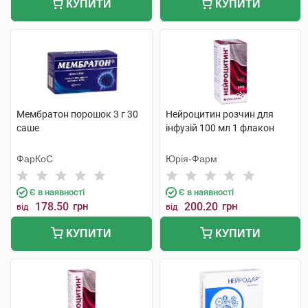
КУПИТИ
КУПИТИ
Мембратон порошок 3 г 30
Нейроцитин розчин для
саше
інфузій 100 мл 1 флакон
ФарКоС
Юрія-Фарм
Є в наявності
Є в наявності
178.50
грн
200.20
грн
від
від
КУПИТИ
КУПИТИ