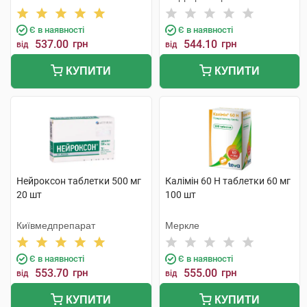
Є в наявності
Є в наявності
537.00
грн
544.10
грн
від
від
КУПИТИ
КУПИТИ
Нейроксон таблетки 500 мг
Калімін 60 H таблетки 60 мг
20 шт
100 шт
Київмедпрепарат
Меркле
Є в наявності
Є в наявності
553.70
грн
555.00
грн
від
від
КУПИТИ
КУПИТИ