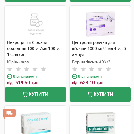
Нейроцитин С розчин
Центролін розчин для
оральний 100 мг/мл 100 мл
ін'єкцій 1000 мг/4 мл 4 мл 5
1 флакон
ампул
Юрія-Фарм
Борщагівський ХФЗ
Є в наявності
Є в наявності
619.50
грн
628.10
грн
від
від
КУПИТИ
КУПИТИ