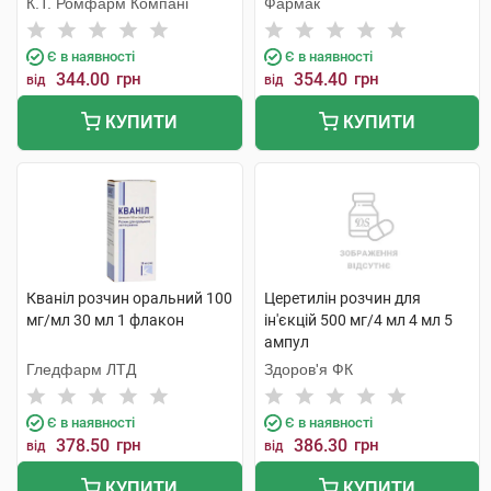
К.Т. Ромфарм Компані
Фармак
Є в наявності
Є в наявності
344.00
грн
354.40
грн
від
від
КУПИТИ
КУПИТИ
Кваніл розчин оральний 100
Церетилін розчин для
мг/мл 30 мл 1 флакон
ін'єкцій 500 мг/4 мл 4 мл 5
ампул
Гледфарм ЛТД
Здоров'я ФК
Є в наявності
Є в наявності
378.50
грн
386.30
грн
від
від
КУПИТИ
КУПИТИ