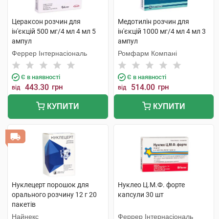
Цераксон розчин для
Медотилін розчин для
ін'єкцій 500 мг/4 мл 4 мл 5
ін'єкцій 1000 мг/4 мл 4 мл 3
ампул
ампул
Феррер Інтернасіональ
Ромфарм Компані
Є в наявності
Є в наявності
443.30
грн
514.00
грн
від
від
КУПИТИ
КУПИТИ
Нуклецерт порошок для
Нуклео Ц.М.Ф. форте
орального розчину 12 г 20
капсули 30 шт
пакетів
Найнекс
Феррер Інтернасіональ