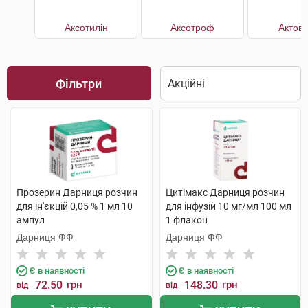
Аксотилін
Аксотроф
Актове
Фільтри
Прозерин Дарниця розчин
Цитімакс Дарниця розчин
для ін'єкцій 0,05 % 1 мл 10
для інфузій 10 мг/мл 100 мл
ампул
1 флакон
Дарниця ФФ
Дарниця ФФ
Є в наявності
Є в наявності
72.50
грн
148.30
грн
від
від