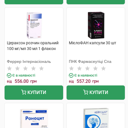
Цераксон розчин оральний
МієлоФАН капсули 30 шт
100 мг/мл 30 мл 1 флакон
Феррер Інтернасіональ
ПНК Фармасеутіці Спа
Є в наявності
Є в наявності
556.00
грн
557.20
грн
від
від
КУПИТИ
КУПИТИ