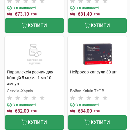
Є в наявності
Є в наявності
673.10
грн
681.40
грн
від
від
КУПИТИ
КУПИТИ
Параплексін розчин для
Нейрокор капсули 30 шт
ін'єкцій 5 мг/мл 1 мл 10
ампул
Лекхім-Харків
Бойко Клінік ТзОВ
Є в наявності
Є в наявності
682.00
грн
684.00
грн
від
від
КУПИТИ
КУПИТИ