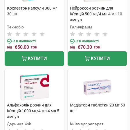
Кохлеатон капсули 300 мг
Нейроксон розчин для
30 шт
ін'єкцій 500 мг/4 мл 4 мл 10
ампул
Технобіо
Галичфарм
Є в наявності
Є в наявності
650.00
грн
670.30
грн
від
від
КУПИТИ
КУПИТИ
Альфахолін розчин для
Медіаторн таблетки 20 мг 50
ін'єкцій 1000 мг/4 мл 4 мл 5
шт
ампул
Дарниця ФФ
Київмедпрепарат