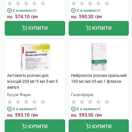
Є в наявності
Є в наявності
574.10
грн
590.30
грн
від
від
КУПИТИ
КУПИТИ
Актовегін розчин для
Нейроксон розчин оральний
ін'єкцій 200 мг/5 мл 5 мл 5
100 мг/мл 45 мл 1 флакон
ампул
Кусум Фарм
Галичфарм
Є в наявності
Є в наявності
593.10
грн
593.50
грн
від
від
КУПИТИ
КУПИТИ