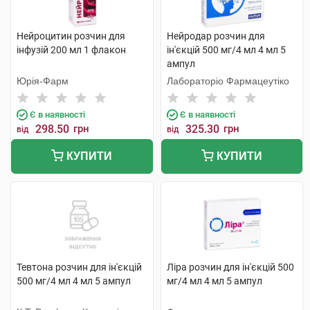
Нейроцитин розчин для
Нейродар розчин для
інфузій 200 мл 1 флакон
ін'єкцій 500 мг/4 мл 4 мл 5
ампул
Юрія-Фарм
Лабораторіо Фармацеутіко
Є в наявності
Є в наявності
298.50
грн
325.30
грн
від
від
КУПИТИ
КУПИТИ
Тевтона розчин для ін'єкцій
Ліра розчин для ін'єкцій 500
500 мг/4 мл 4 мл 5 ампул
мг/4 мл 4 мл 5 ампул