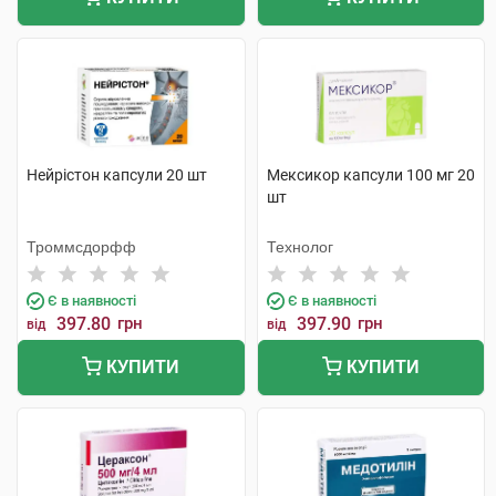
Нейрістон капсули 20 шт
Мексикор капсули 100 мг 20
шт
Троммсдорфф
Технолог
Є в наявності
Є в наявності
397.80
грн
397.90
грн
від
від
КУПИТИ
КУПИТИ