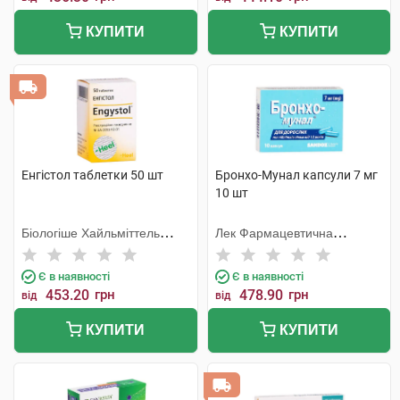
КУПИТИ
КУПИТИ
Енгістол таблетки 50 шт
Бронхо-Мунал капсули 7 мг
10 шт
Біологіше Хайльміттель
Лек Фармацевтична
Хеель
компанія
Є в наявності
Є в наявності
453.20
грн
478.90
грн
від
від
КУПИТИ
КУПИТИ