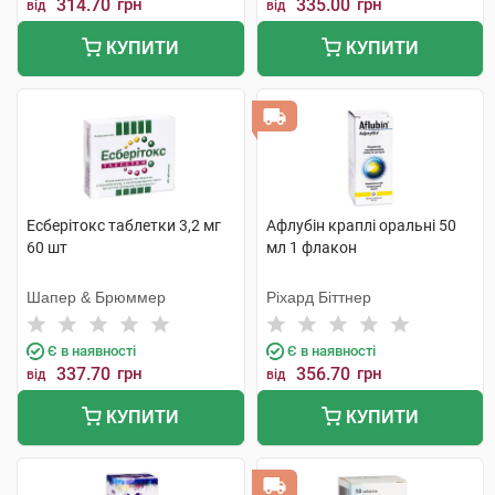
314.70
грн
335.00
грн
від
від
КУПИТИ
КУПИТИ
Есберітокс таблетки 3,2 мг
Афлубін краплі оральні 50
60 шт
мл 1 флакон
Шапер & Брюммер
Ріхард Біттнер
Є в наявності
Є в наявності
337.70
грн
356.70
грн
від
від
КУПИТИ
КУПИТИ