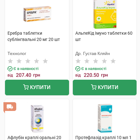
Еребра таблетки
АльпеКід Імуно таблетки 60
сублінгвальні 20 мг 20 шт
шт
Технолог
Др. Густав Кляйн
Є в наявності
Є в наявності
207.40
грн
220.50
грн
від
від
КУПИТИ
КУПИТИ
Афлубін краплі оральні 20
Протефлазід краплі 10 мл 1