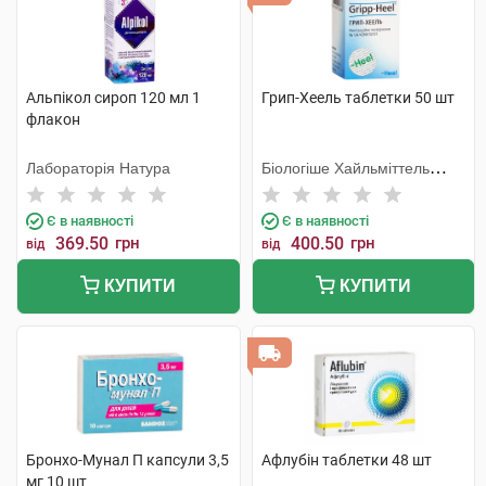
Альпікол сироп 120 мл 1
Грип-Хеель таблетки 50 шт
флакон
Лабораторія Натура
Біологіше Хайльміттель
Хеель
Є в наявності
Є в наявності
369.50
грн
400.50
грн
від
від
КУПИТИ
КУПИТИ
Бронхо-Мунал П капсули 3,5
Афлубін таблетки 48 шт
мг 10 шт