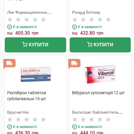
Лек Фармацевтична
Ріхард Біттнер
компанія
Є в наявності
Є в наявності
405.30
грн
432.80
грн
від
від
КУПИТИ
КУПИТИ
Респіброн таблетки
Вібуркол супозиторії 12 шт
сублінгвальні 10 шт
Брусчеттіні
Біологіше Хайльміттель
Хеель
Є в наявності
Є в наявності
436.30
грн
444.10
грн
від
від