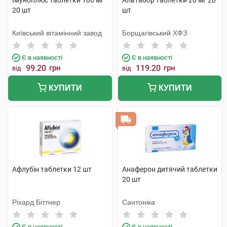
Імуноплюс таблетки 100 мг
Альтабор таблетки 20 мг 20
20 шт
шт
Київський вітамінний завод
Борщагівський ХФЗ
Є в наявності
Є в наявності
99.20
грн
119.20
грн
від
від
КУПИТИ
КУПИТИ
Афлубін таблетки 12 шт
Анаферон дитячий таблетки
20 шт
Ріхард Біттнер
Сантоніка
Є в наявності
Є в наявності