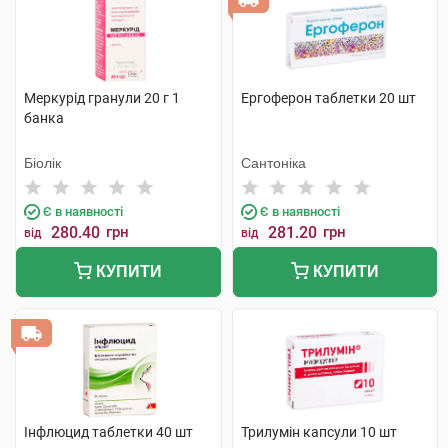
Меркурід гранули 20 г 1
Ергоферон таблетки 20 шт
банка
Біолік
Сантоніка
Є в наявності
Є в наявності
280.40
грн
281.20
грн
від
від
КУПИТИ
КУПИТИ
Інфлюцид таблетки 40 шт
Трилумін капсули 10 шт