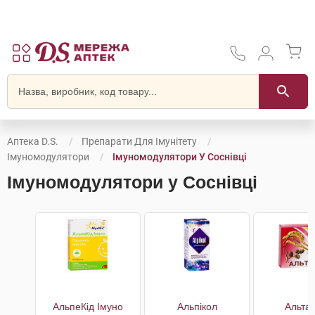
Аптека D.S.
Препарати Для Імунітету
Імуномодулятори
Імуномодулятори У Соснівці
Імуномодулятори у Соснівці
АльпеКід Імуно
Альпікол
Альта