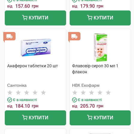
157.60
грн
179.90
грн
від
від
КУПИТИ
КУПИТИ
Анаферон таблетки 20 шт
Флавовір сироп 30 мл 1
флакон
Сантоніка
НВК Екофарм
Є в наявності
Є в наявності
184.10
грн
205.70
грн
від
від
КУПИТИ
КУПИТИ