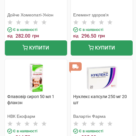
Дойче Хомеопаті-Уніон
Елемент здоров'я
Є в наявності
Є в наявності
282.00
грн
296.50
грн
від
від
КУПИТИ
КУПИТИ
Флавовір сироп 50 мл 1
Нуклекс капсули 250 мг 20
флакон
шт
НВК Екофарм
Валартін Фарма
Є в наявності
Є в наявності