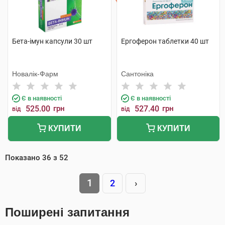
Бета-імун капсули 30 шт
Ергоферон таблетки 40 шт
Новалік-Фарм
Сантоніка
Є в наявності
Є в наявності
525.00
грн
527.40
грн
від
від
КУПИТИ
КУПИТИ
Показано
36
з
52
1
2
›
Поширені запитання