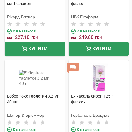
мл 1 флакон
флакон
Ріхард Біттнер
НВК Екофарм
Є в наявності
Є в наявності
227.10
грн
249.80
грн
від
від
КУПИТИ
КУПИТИ
Есберітокс таблетки 3,2 мг
Ехінасаль сироп 125 г 1
40 шт
флакон
Шапер & Брюммер
Гербаполь Вроцлав
Є в наявності
Є в наявності