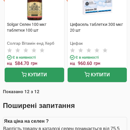
Solgar Селен 100 мкг
Цефасель таблетки 300 мкг
таблетки 100 шт
20 шт
Солгар Вітамін енд Херб
Цефак
Є в наявності
Є в наявності
584.70
грн
960.60
грн
від
від
КУПИТИ
КУПИТИ
Показано
12
з
12
Поширені запитання
Яка ціна на селен ?
Вартість товару в каталозі селен починається від 75.5