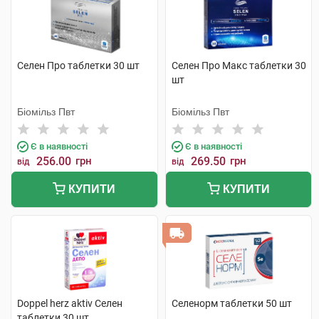
Селен Про таблетки 30 шт
Селен Про Макс таблетки 30
шт
Біомільз Пвт
Біомільз Пвт
Є в наявності
Є в наявності
256.00
грн
269.50
грн
від
від
КУПИТИ
КУПИТИ
Doppel herz aktiv Селен
Селенорм таблетки 50 шт
таблетки 30 шт