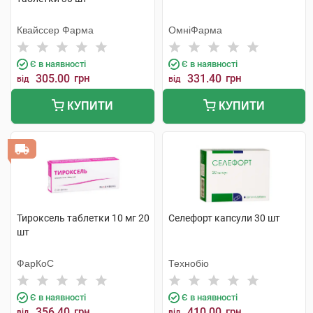
Квайссер Фарма
ОмніФарма
Є в наявності
Є в наявності
305.00
грн
331.40
грн
від
від
КУПИТИ
КУПИТИ
Тироксель таблетки 10 мг 20
Селефорт капсули 30 шт
шт
ФарКоС
Технобіо
Є в наявності
Є в наявності
356.40
грн
410.00
грн
від
від