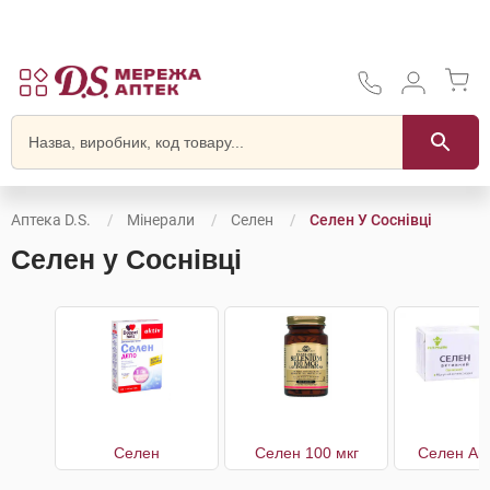
Аптека D.S.
Мінерали
Селен
Селен У Соснівці
Селен у Соснівці
Селен
Селен 100 мкг
Селен Ак