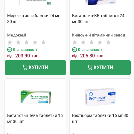
Медогістин таблетки 24 мг
Бетагістин-КВ таблетки 24
30 шт
мг 30 шт
Медокемі
Київський вітамінний завод
Є в наявності
Є в наявності
203.90
грн
205.80
грн
від
від
КУПИТИ
КУПИТИ
Бетагістин Тева таблетки 16
Вестінорм таблетки 16 мг 30
мг 30 шт
шт