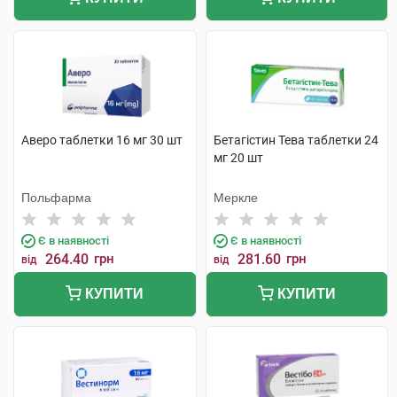
Аверо таблетки 16 мг 30 шт
Бетагістин Тева таблетки 24
мг 20 шт
Польфарма
Меркле
Є в наявності
Є в наявності
264.40
грн
281.60
грн
від
від
КУПИТИ
КУПИТИ