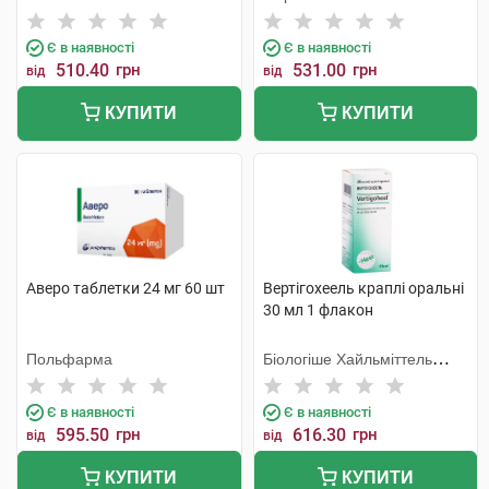
Шорндорф ГмбХ
Є в наявності
Є в наявності
510.40
грн
531.00
грн
від
від
КУПИТИ
КУПИТИ
Аверо таблетки 24 мг 60 шт
Вертігохеель краплі оральні
30 мл 1 флакон
Польфарма
Біологіше Хайльміттель
Хеель
Є в наявності
Є в наявності
595.50
грн
616.30
грн
від
від
КУПИТИ
КУПИТИ