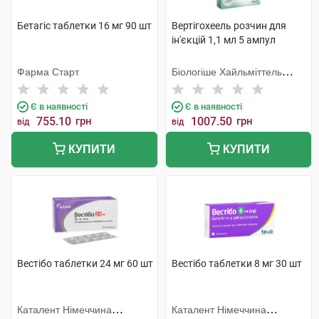
Бетагіс таблетки 16 мг 90 шт
Вертігохеель розчин для
ін'єкцій 1,1 мл 5 ампул
Фарма Старт
Біологіше Хайльміттель
Хеель
Є в наявності
Є в наявності
755.10
грн
1007.50
грн
від
від
КУПИТИ
КУПИТИ
Вестібо таблетки 24 мг 60 шт
Вестібо таблетки 8 мг 30 шт
Каталент Німеччина
Каталент Німеччина