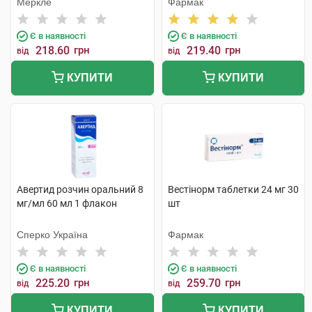
Меркле
Фармак
Є в наявності
Є в наявності
218.60
грн
219.40
грн
від
від
КУПИТИ
КУПИТИ
Авертид розчин оральний 8
Вестінорм таблетки 24 мг 30
мг/мл 60 мл 1 флакон
шт
Сперко Україна
Фармак
Є в наявності
Є в наявності
225.20
грн
259.70
грн
від
від
КУПИТИ
КУПИТИ