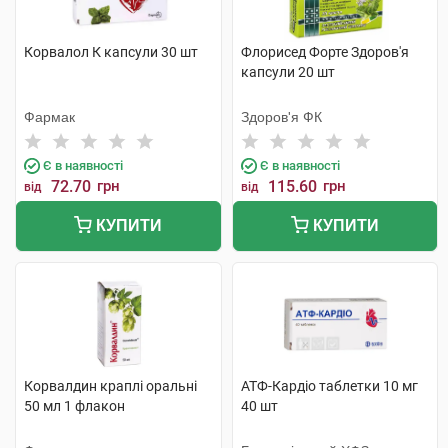
Корвалол К капсули 30 шт
Флорисед Форте Здоров'я
капсули 20 шт
Фармак
Здоров'я ФК
Є в наявності
Є в наявності
72.70
грн
115.60
грн
від
від
КУПИТИ
КУПИТИ
Корвалдин краплі оральні
АТФ-Кардіо таблетки 10 мг
50 мл 1 флакон
40 шт