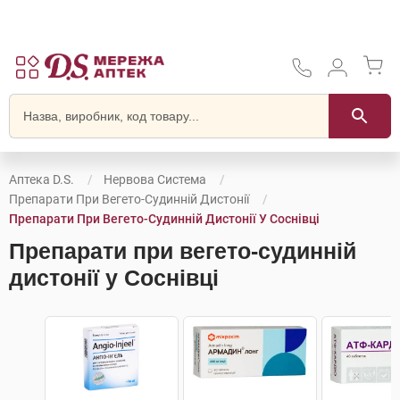
Аптека D.S.
Нервова Система
Препарати При Вегето-Судинній Дистонії
Препарати При Вегето-Судинній Дистонії У Соснівці
Препарати при вегето-судинній
дистонії у Соснівці