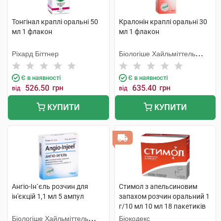
Тонгінал краплі оральні 50
Кралонін краплі оральні 30
мл 1 флакон
мл 1 флакон
Ріхард Біттнер
Біологіше Хайльміттель
Хеель
Є в наявності
Є в наявності
526.50
грн
635.40
грн
від
від
КУПИТИ
КУПИТИ
Ангіо-Ін`єль розчин для
Стимол з апельсиновим
ін'єкцій 1,1 мл 5 ампул
запахом розчин оральний 1
г/10 мл 10 мл 18 пакетиків
Біологіше Хайльміттель
Біокодекс