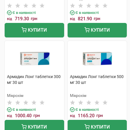
Хеель
Є в наявності
Є в наявності
719.30
грн
821.90
грн
від
від
КУПИТИ
КУПИТИ
Армадин Лонг таблетки 300
Армадин Лонг таблетки 500
мг 30 шт
мг 30 шт
Мікрохім
Мікрохім
Є в наявності
Є в наявності
1000.40
грн
1165.20
грн
від
від
КУПИТИ
КУПИТИ