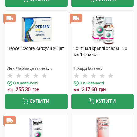
Персен Форте капсули 20 шт
Тонгінал краплі оральні 20
мл 1 флакон
Лек Фармацевтична
Ріхард Біттнер
компанія
Є в наявності
Є в наявності
255.30
грн
317.60
грн
від
від
КУПИТИ
КУПИТИ