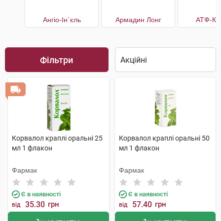
Ангіо-Ін`єль
Армадин Лонг
АТФ-Ка
Фільтри
Корвалол краплі оральні 25
Корвалол краплі оральні 50
мл 1 флакон
мл 1 флакон
Фармак
Фармак
Є в наявності
Є в наявності
35.30
грн
57.40
грн
від
від