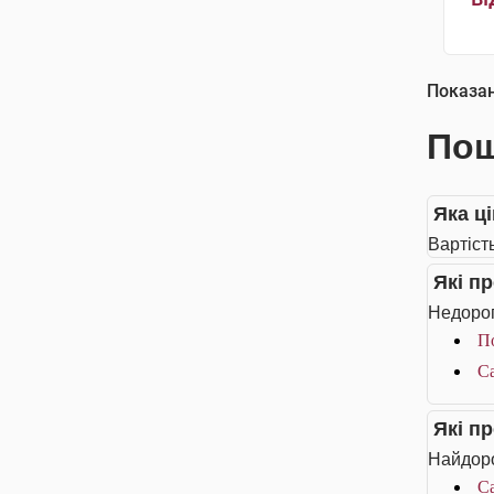
Показа
Пош
Яка ц
Вартіст
Які п
Недорог
П
Са
Які п
Найдоро
Са