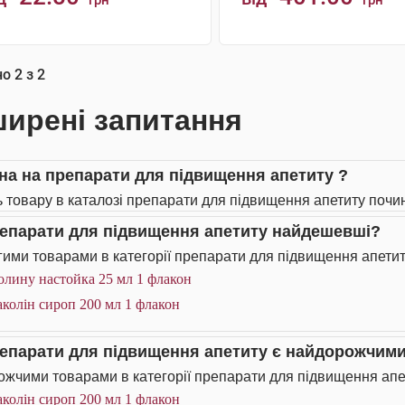
грн
грн
КУПИТИ
КУПИТИ
но
2
з
2
ирені запитання
іна на препарати для підвищення апетиту ?
ь товару в каталозі препарати для підвищення апетиту почина
репарати для підвищення апетиту найдешевші?
ими товарами в категорії препарати для підвищення апетит
олину настойка 25 мл 1 флакон
колін сироп 200 мл 1 флакон
репарати для підвищення апетиту є найдорожчим
жчими товарами в категорії препарати для підвищення апет
колін сироп 200 мл 1 флакон