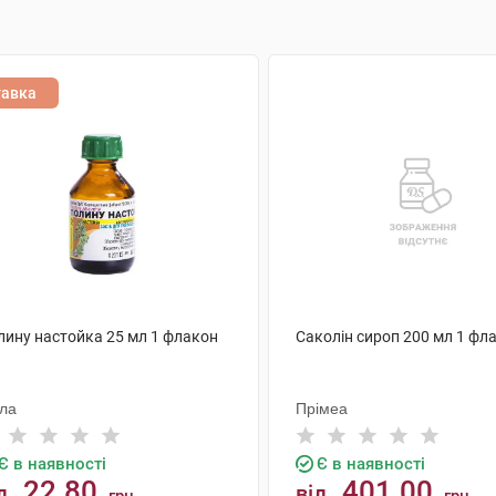
тавка
лину настойка 25 мл 1 флакон
Саколін сироп 200 мл 1 фл
ола
Прімеа
Є в наявності
Є в наявності
22.80
401.00
д
від