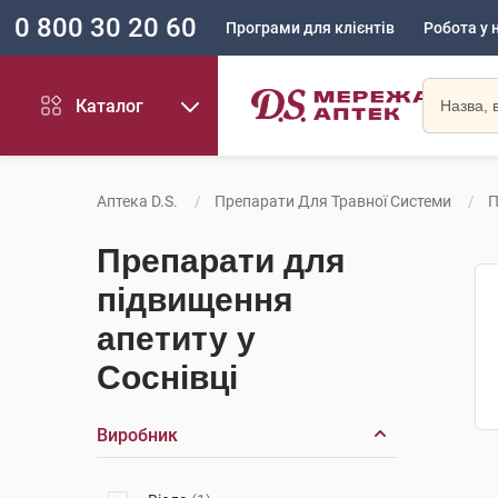
0 800 30 20 60
Програми для клієнтів
Робота у 
Каталог
Аптека D.S.
Препарати Для Травної Системи
П
Препарати для
підвищення
апетиту у
Соснівці
Виробник