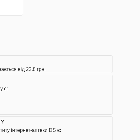
ється від 22.8 грн.
у є:
и?
иту інтернет-аптеки DS є: