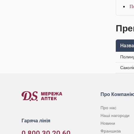
П
Пре
Назва
Полину
Саколі
Про Компані
Про нас
Наші нагороди
Гаряча лінія
Новини
Франшиза
0 800 30 20 60