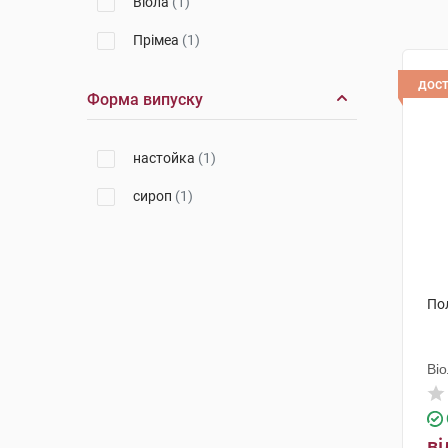
Віола
(1)
Прімеа
(1)
дос
Форма випуску
настойка
(1)
сироп
(1)
По
Ві
ві