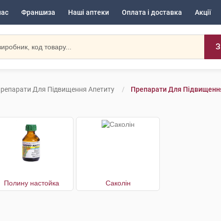
нас
Франшиза
Наші аптеки
Оплата і доставка
Акції
З
репарати Для Підвищення Апетиту
Препарати Для Підвищення
Полину настойка
Саколін