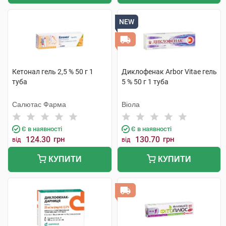
NEW
Кетонал гель 2,5 % 50 г 1
Диклофенак Arbor Vitae гель
туба
5 % 50 г 1 туба
Салютас Фарма
Віола
Є в наявності
Є в наявності
124.30
грн
130.70
грн
від
від
КУПИТИ
КУПИТИ