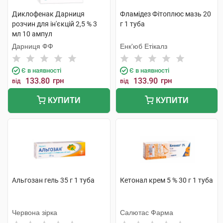
Диклофенак Дарниця
Фламідез Фітоплюс мазь 20
розчин для ін'єкцій 2,5 % 3
г 1 туба
мл 10 ампул
Дарниця ФФ
Енк'юб Етікалз
Є в наявності
Є в наявності
133.80
грн
133.90
грн
від
від
КУПИТИ
КУПИТИ
Альгозан гель 35 г 1 туба
Кетонал крем 5 % 30 г 1 туба
Червона зірка
Салютас Фарма