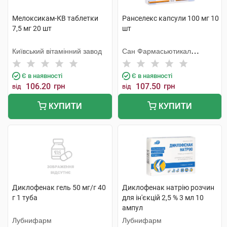
Мелоксикам-КВ таблетки
Ранселекс капсули 100 мг 10
7,5 мг 20 шт
шт
Київський вітамінний завод
Сан Фармасьютикал
Індастріз
Є в наявності
Є в наявності
106.20
грн
107.50
грн
від
від
КУПИТИ
КУПИТИ
Диклофенак гель 50 мг/г 40
Диклофенак натрію розчин
г 1 туба
для ін'єкцій 2,5 % 3 мл 10
ампул
Лубнифарм
Лубнифарм