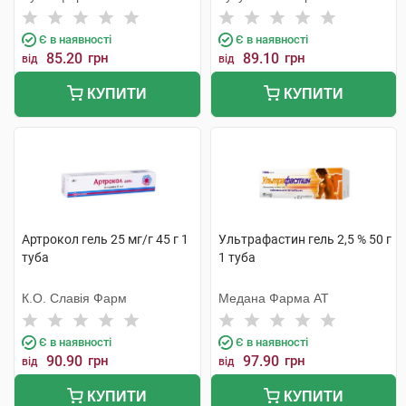
Є в наявності
Є в наявності
85.20
грн
89.10
грн
від
від
КУПИТИ
КУПИТИ
Артрокол гель 25 мг/г 45 г 1
Ультрафастин гель 2,5 % 50 г
туба
1 туба
К.О. Славія Фарм
Медана Фарма АТ
Є в наявності
Є в наявності
90.90
грн
97.90
грн
від
від
КУПИТИ
КУПИТИ