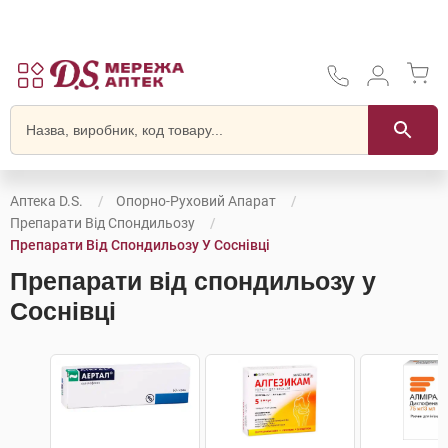
Аптека D.S.
Опорно-Руховий Апарат
Препарати Від Спондильозу
Препарати Від Спондильозу У Соснівці
Препарати від спондильозу у
Соснівці