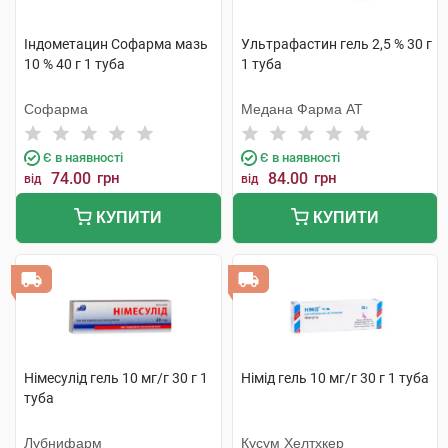
Індометацин Софарма мазь
Ультрафастин гель 2,5 % 30 г
10 % 40 г 1 туба
1 туба
Софарма
Медана Фарма АТ
Є в наявності
Є в наявності
74.00
грн
84.00
грн
від
від
КУПИТИ
КУПИТИ
Німесулід гель 10 мг/г 30 г 1
Німід гель 10 мг/г 30 г 1 туба
туба
Лубнифарм
Кусум Хелтхкер