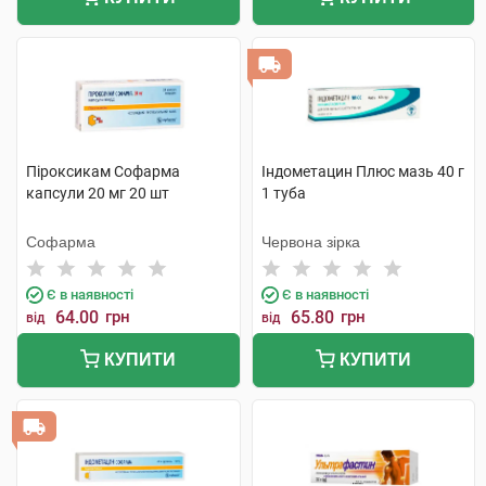
Піроксикам Софарма
Індометацин Плюс мазь 40 г
капсули 20 мг 20 шт
1 туба
Софарма
Червона зірка
Є в наявності
Є в наявності
64.00
грн
65.80
грн
від
від
КУПИТИ
КУПИТИ