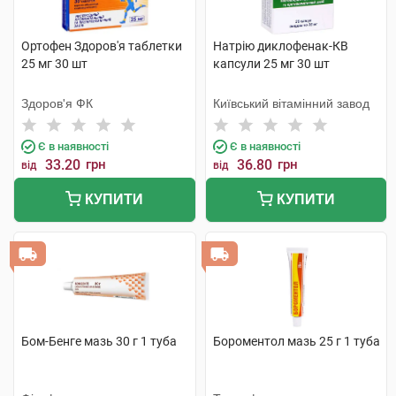
Ортофен Здоров'я таблетки
Натрію диклофенак-КВ
25 мг 30 шт
капсули 25 мг 30 шт
Здоров'я ФК
Київський вітамінний завод
Є в наявності
Є в наявності
33.20
грн
36.80
грн
від
від
КУПИТИ
КУПИТИ
Бом-Бенге мазь 30 г 1 туба
Бороментол мазь 25 г 1 туба