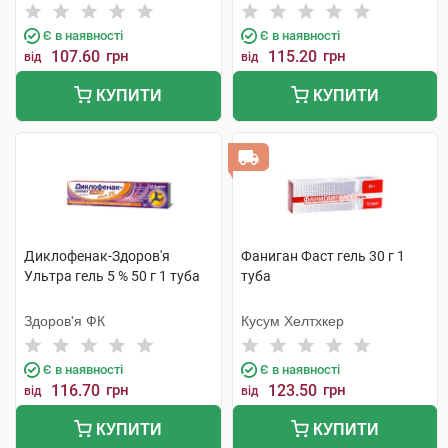
Є в наявності
Є в наявності
107.60
грн
115.20
грн
від
від
КУПИТИ
КУПИТИ
Диклофенак-Здоров'я
Фаниган Фаст гель 30 г 1
Ультра гель 5 % 50 г 1 туба
туба
Здоров'я ФК
Кусум Хелтхкер
Є в наявності
Є в наявності
116.70
грн
123.50
грн
від
від
КУПИТИ
КУПИТИ