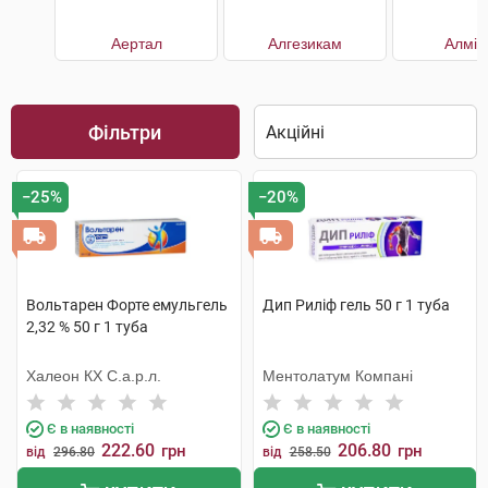
Аертал
Алгезикам
Алмір
Фільтри
−25%
−20%
Вольтарен Форте емульгель
Дип Риліф гель 50 г 1 туба
2,32 % 50 г 1 туба
Халеон КХ С.а.р.л.
Ментолатум Компані
Є в наявності
Є в наявності
222.60
206.80
грн
грн
від
296.80
від
258.50