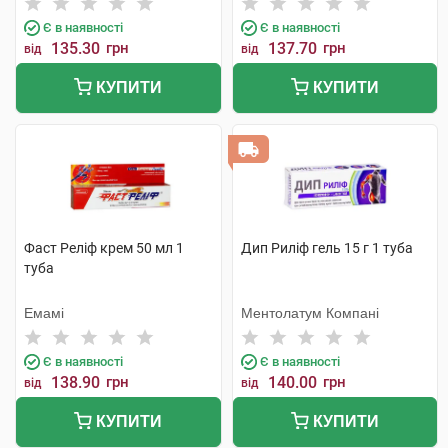
Є в наявності
Є в наявності
135.30
грн
137.70
грн
від
від
КУПИТИ
КУПИТИ
Фаст Реліф крем 50 мл 1
Дип Риліф гель 15 г 1 туба
туба
Емамі
Ментолатум Компані
Є в наявності
Є в наявності
138.90
грн
140.00
грн
від
від
КУПИТИ
КУПИТИ