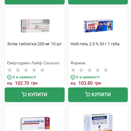
Зотек таблетки 200 мг 10 шт
Нобі гель 2,5 % 30 г 1 туба
Евертоджен Лайф Саєнсиз
Фармак
Є в наявності
Є в наявності
102.70
грн
103.80
грн
від
від
КУПИТИ
КУПИТИ