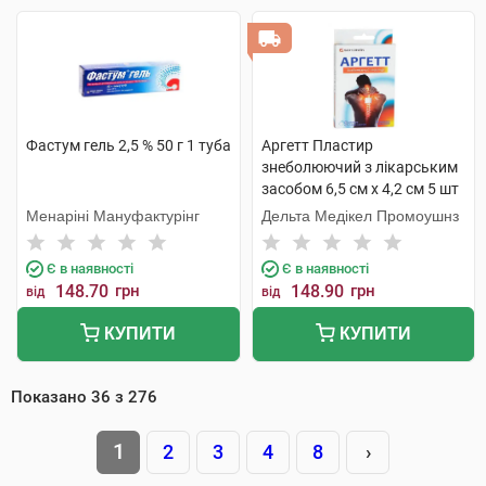
Фастум гель 2,5 % 50 г 1 туба
Аргетт Пластир
знеболюючий з лікарським
засобом 6,5 см х 4,2 см 5 шт
Менаріні Мануфактурінг
Дельта Медікел Промоушнз
Є в наявності
Є в наявності
148.70
грн
148.90
грн
від
від
КУПИТИ
КУПИТИ
Показано
36
з
276
1
2
3
4
8
›