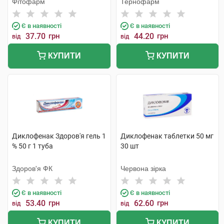
Фітофарм
Тернофарм
Є в наявності
Є в наявності
37.70
грн
44.20
грн
від
від
КУПИТИ
КУПИТИ
Диклофенак Здоров'я гель 1
Диклофенак таблетки 50 мг
% 50 г 1 туба
30 шт
Здоров'я ФК
Червона зірка
Є в наявності
Є в наявності
53.40
грн
62.60
грн
від
від
КУПИТИ
КУПИТИ