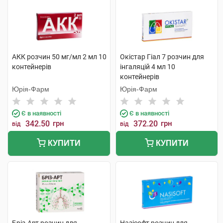
АКК розчин 50 мг/мл 2 мл 10
Окістар Гіал 7 розчин для
контейнерів
інгаляцій 4 мл 10
контейнерів
Юрія-Фарм
Юрія-Фарм
Є в наявності
Є в наявності
342.50
грн
372.20
грн
від
від
КУПИТИ
КУПИТИ