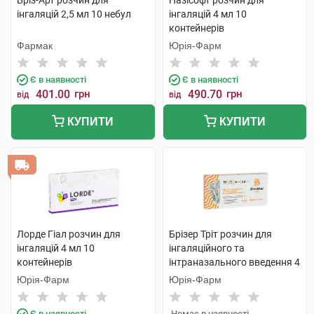
Бріз-Арт розчин для
Назісофт розчин для
інгаляцій 2,5 мл 10 небул
інгаляцій 4 мл 10
контейнерів
Фармак
Юрія-Фарм
Є в наявності
Є в наявності
401.00
грн
490.70
грн
від
від
КУПИТИ
КУПИТИ
Лорде Гіал розчин для
Брізер Тріт розчин для
інгаляцій 4 мл 10
інгаляційного та
контейнерів
інтраназального введення 4
мл 10 контейнерів
Юрія-Фарм
Юрія-Фарм
Є в наявності
Немає в наявності