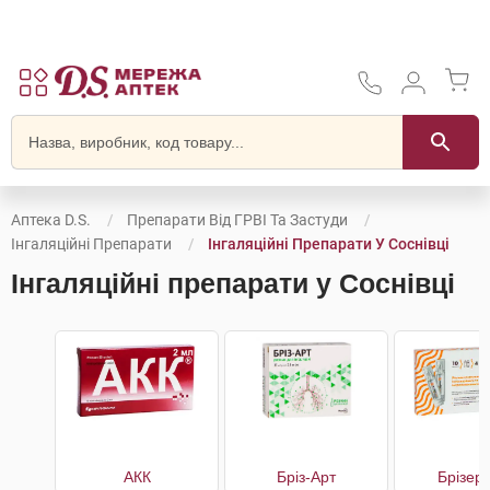
Аптека D.S.
Препарати Від ГРВІ Та Застуди
Інгаляційні Препарати
Інгаляційні Препарати У Соснівці
Інгаляційні препарати у Соснівці
АКК
Бріз-Арт
Брізер 