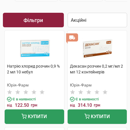
Фільтри
Натрію хлорид розчин 0,9 %
Декасан розчин 0,2 мг/мл 2
2 мл 10 небул
мл 12 контейнерів
Юрія-Фарм
Юрія-Фарм
Є в наявності
Є в наявності
122.50
грн
314.10
грн
від
від
КУПИТИ
КУПИТИ