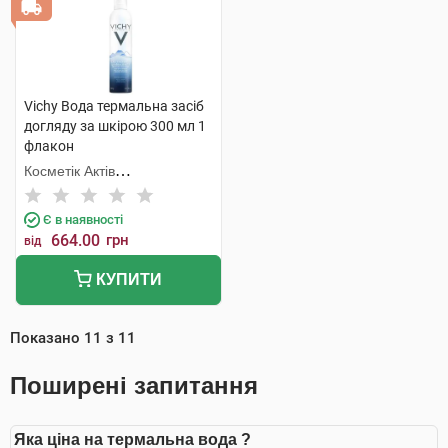
Vichy Вода термальна засіб
догляду за шкірою 300 мл 1
флакон
Косметік Актів
Інтернаціональ
Є в наявності
664.00
грн
від
КУПИТИ
Показано
11
з
11
Поширені запитання
Яка ціна на термальна вода ?