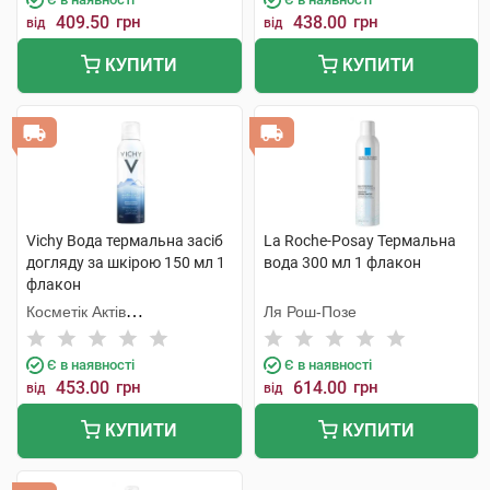
409.50
грн
438.00
грн
від
від
КУПИТИ
КУПИТИ
Vichy Вода термальна засіб
La Roche-Posay Термальна
догляду за шкірою 150 мл 1
вода 300 мл 1 флакон
флакон
Косметік Актів
Ля Рош-Позе
Інтернаціональ
Є в наявності
Є в наявності
453.00
грн
614.00
грн
від
від
КУПИТИ
КУПИТИ