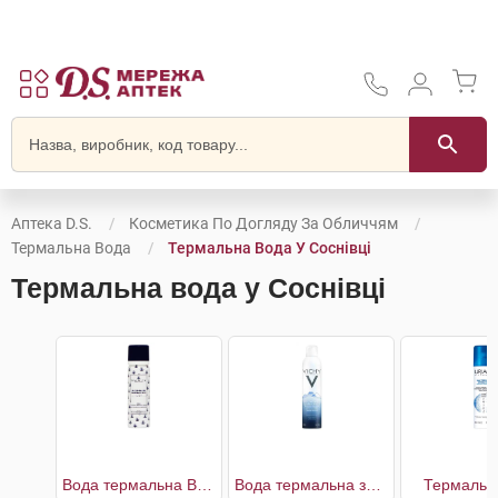
Аптека D.S.
Косметика По Догляду За Обличчям
Термальна Вода
Термальна Вода У Соснівці
Термальна вода у Соснівці
Вода термальна Baden-Baden
Вода термальна засіб догляду за шкірою
Термальн