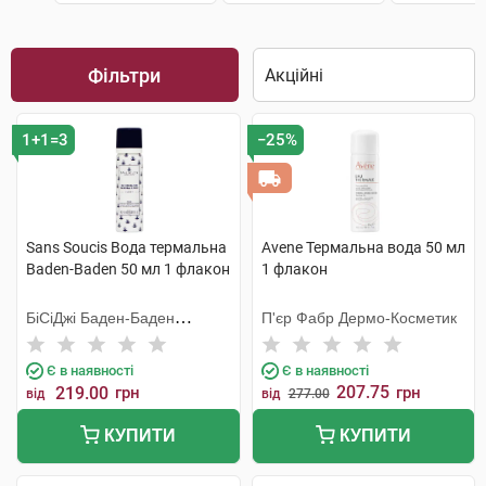
Фільтри
1+1=3
−25%
Sans Soucis Вода термальна
Avene Термальна вода 50 мл
Baden-Baden 50 мл 1 флакон
1 флакон
БіСіДжі Баден-Баден
П'єр Фабр Дермо-Косметик
Косметікс Груп Гмбх
Є в наявності
Є в наявності
207.75
219.00
грн
грн
від
від
277.00
КУПИТИ
КУПИТИ