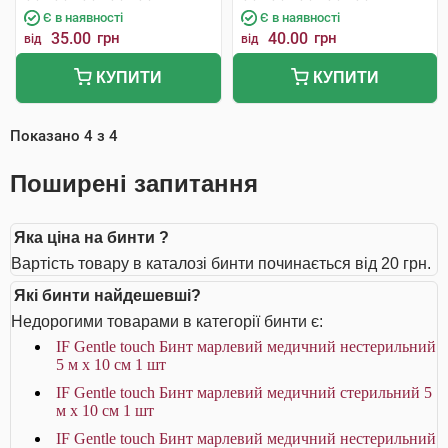
Є в наявності
Є в наявності
35.00
грн
40.00
грн
від
від
КУПИТИ
КУПИТИ
Показано
4
з
4
Поширені запитання
Яка ціна на бинти ?
Вартість товару в каталозі бинти починається від 20 грн.
Які бинти найдешевші?
Недорогими товарами в категорії бинти є:
IF Gentle touch Бинт марлевий медичний нестерильний
5 м х 10 см 1 шт
IF Gentle touch Бинт марлевий медичний стерильний 5
м х 10 см 1 шт
IF Gentle touch Бинт марлевий медичний нестерильний