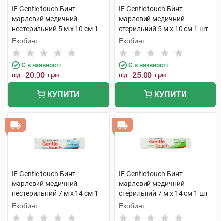
IF Gentle touch Бинт
IF Gentle touch Бинт
марлевий медичний
марлевий медичний
нестерильний 5 м х 10 см 1
стерильний 5 м х 10 см 1 шт
шт
Екобинт
Екобинт
Є в наявності
Є в наявності
20.00
грн
25.00
грн
від
від
КУПИТИ
КУПИТИ
IF Gentle touch Бинт
IF Gentle touch Бинт
марлевий медичний
марлевий медичний
нестерильний 7 м х 14 см 1
стерильний 7 м х 14 см 1 шт
шт
Екобинт
Екобинт