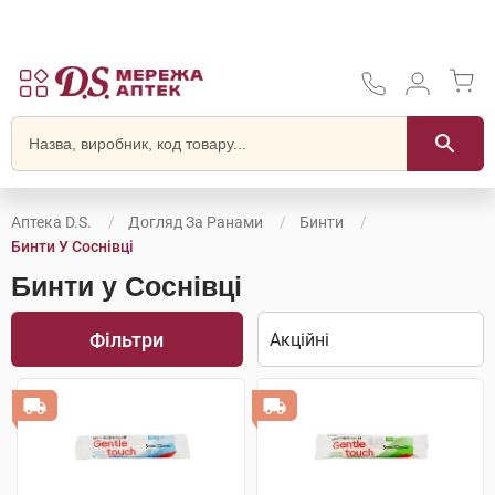
Аптека D.S.
Догляд За Ранами
Бинти
Бинти У Соснівці
Бинти у Соснівці
Фільтри