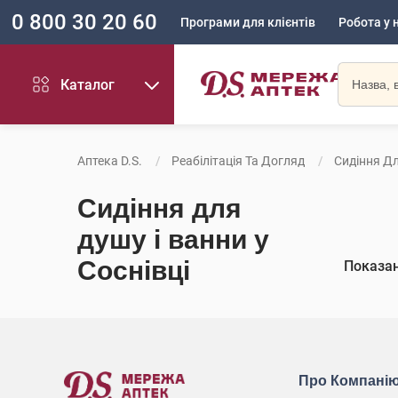
0 800 30 20 60
Програми для клієнтів
Робота у 
Каталог
Аптека D.S.
Реабілітація Та Догляд
Сидіння Дл
Сидіння для
душу і ванни у
Соснівці
Показа
Про Компані