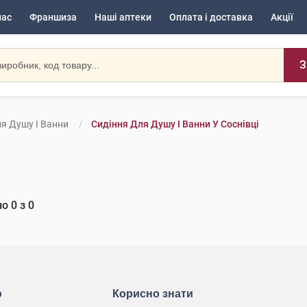
нас
Франшиза
Наші аптеки
Оплата і доставка
Акції
З
я Душу І Ванни
Сидіння Для Душу І Ванни У Соснівці
но
0
з
0
ю
Корисно знати