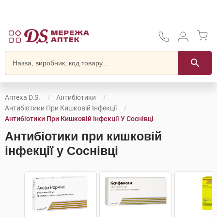
Аптека D.S.
Антибіотики
Антибіотики При Кишковій Інфекції
Антибіотики При Кишковій Інфекції У Соснівці
Антибіотики при кишковій
інфекції у Соснівці