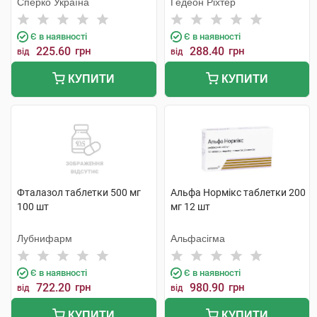
Сперко Україна
Гедеон Ріхтер
Є в наявності
Є в наявності
225.60
грн
288.40
грн
від
від
КУПИТИ
КУПИТИ
Фталазол таблетки 500 мг
Альфа Нормікс таблетки 200
100 шт
мг 12 шт
Лубнифарм
Альфасігма
Є в наявності
Є в наявності
722.20
грн
980.90
грн
від
від
КУПИТИ
КУПИТИ