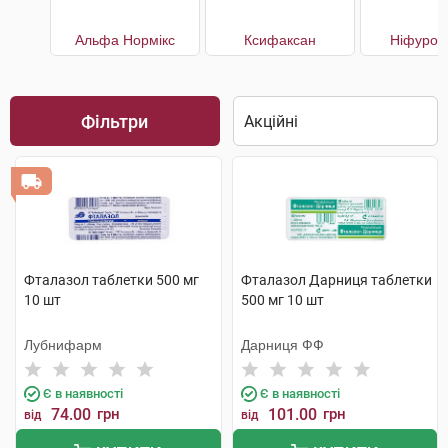
Альфа Нормікс
Ксифаксан
Ніфурок
Фільтри
Фталазол таблетки 500 мг
Фталазол Дарниця таблетки
10 шт
500 мг 10 шт
Лубнифарм
Дарниця ФФ
Є в наявності
Є в наявності
74.00
грн
101.00
грн
від
від