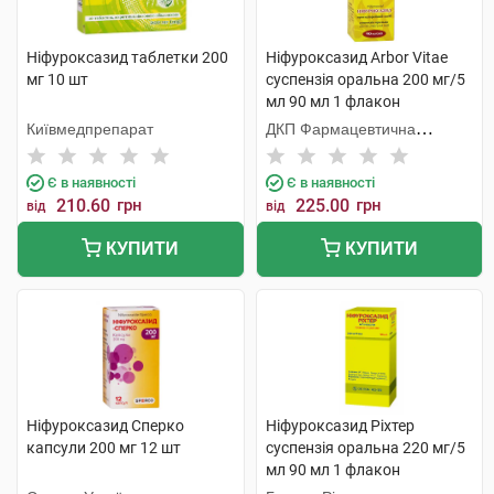
Ніфуроксазид таблетки 200
Ніфуроксазид Arbor Vitae
мг 10 шт
суспензія оральна 200 мг/5
мл 90 мл 1 флакон
Київмедпрепарат
ДКП Фармацевтична
фабрика
Є в наявності
Є в наявності
210.60
грн
225.00
грн
від
від
КУПИТИ
КУПИТИ
Ніфуроксазид Сперко
Ніфуроксазид Ріхтер
капсули 200 мг 12 шт
суспензія оральна 220 мг/5
мл 90 мл 1 флакон