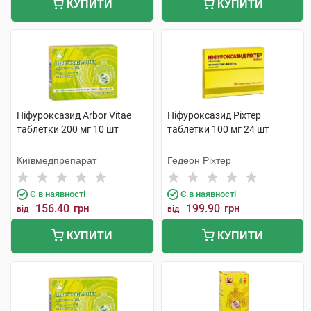
КУПИТИ
КУПИТИ
Ніфуроксазид Arbor Vitae
Ніфуроксазид Ріхтер
таблетки 200 мг 10 шт
таблетки 100 мг 24 шт
Київмедпрепарат
Гедеон Ріхтер
Є в наявності
Є в наявності
156.40
грн
199.90
грн
від
від
КУПИТИ
КУПИТИ