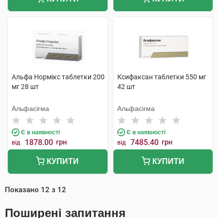
Альфа Нормікс таблетки 200
Ксифаксан таблетки 550 мг
мг 28 шт
42 шт
Альфасігма
Альфасігма
Є в наявності
Є в наявності
1878.00
грн
7485.40
грн
від
від
КУПИТИ
КУПИТИ
Показано
12
з
12
Поширені запитання