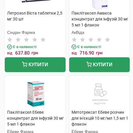
Летрозол Віста таблетки 2,5
Паклітаксел Амакса
мг 30 шт
концентрат для інфузій 30 мг
5 мл 1 флакон
Сіндан Фарма
АкВіда
Є в наявності
Є в наявності
637.80
грн
716.90
грн
від
від
КУПИТИ
КУПИТИ
Паклітаксел Ебеве
Метотрексат Ебеве розчин
концентрат для інфузій 30 мг
для ін'єкцій 10 мг/мл 1,5 мл 1
5 мл 1 флакон
флакон
Ебеве Фарма
Ебеве Фарма