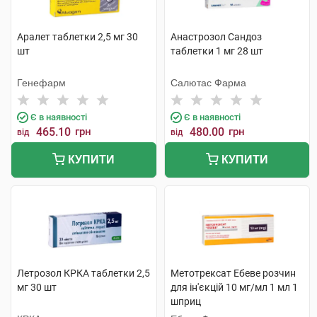
Аралет таблетки 2,5 мг 30
Анастрозол Сандоз
шт
таблетки 1 мг 28 шт
Генефарм
Салютас Фарма
Є в наявності
Є в наявності
465.10
грн
480.00
грн
від
від
КУПИТИ
КУПИТИ
Летрозол КРКА таблетки 2,5
Метотрексат Ебеве розчин
мг 30 шт
для ін'єкцій 10 мг/мл 1 мл 1
шприц