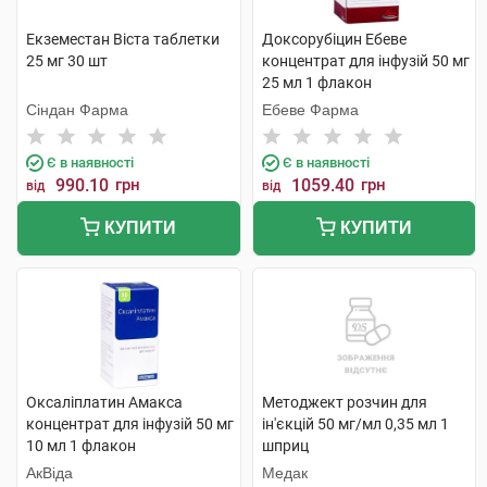
Екземестан Віста таблетки
Доксорубіцин Ебеве
25 мг 30 шт
концентрат для інфузій 50 мг
25 мл 1 флакон
Сіндан Фарма
Ебеве Фарма
Є в наявності
Є в наявності
990.10
грн
1059.40
грн
від
від
КУПИТИ
КУПИТИ
Оксаліплатин Амакса
Методжект розчин для
концентрат для інфузій 50 мг
ін'єкцій 50 мг/мл 0,35 мл 1
10 мл 1 флакон
шприц
АкВіда
Медак