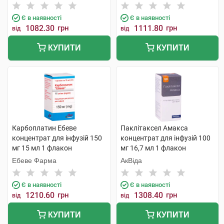
Є в наявності
Є в наявності
1082.30
грн
1111.80
грн
від
від
КУПИТИ
КУПИТИ
Карбоплатин Ебеве
Паклітаксел Амакса
концентрат для інфузій 150
концентрат для інфузій 100
мг 15 мл 1 флакон
мг 16,7 мл 1 флакон
Ебеве Фарма
АкВіда
Є в наявності
Є в наявності
1210.60
грн
1308.40
грн
від
від
КУПИТИ
КУПИТИ