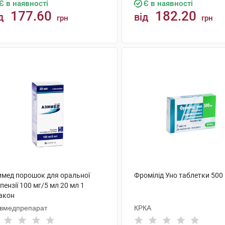
Є в наявності
Є в наявності
177.60
182.20
д
від
грн
грн
КУПИТИ
КУПИТИ
имед порошок для оральної
Фромілід Уно таблетки 500 
пензії 100 мг/5 мл 20 мл 1
акон
ївмедпрепарат
КРКА