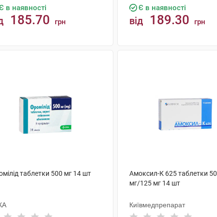
Є в наявності
Є в наявності
185.70
189.30
д
від
грн
грн
КУПИТИ
КУПИТИ
мілід таблетки 500 мг 14 шт
Амоксил-К 625 таблетки 5
мг/125 мг 14 шт
КА
Київмедпрепарат