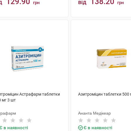
129.90
138.20
д
від
грн
грн
КУПИТИ
КУПИТИ
итроміцин Астрафарм таблетки
Азитроміцин таблетки 500 
 мг 3 шт
трафарм
Ананта Медікеар
Є в наявності
Є в наявності