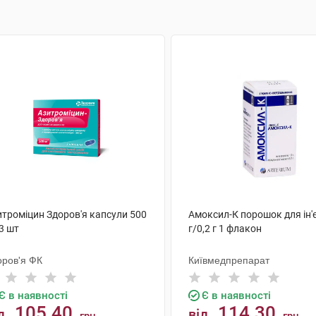
итроміцин Здоров'я капсули 500
Амоксил-К порошок для ін'є
3 шт
г/0,2 г 1 флакон
оров'я ФК
Київмедпрепарат
Є в наявності
Є в наявності
105.40
114.30
д
від