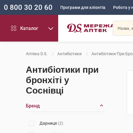
0 800 30 20 60
Програми для клієнтів
Робота у 
Каталог
Аптека D.S.
Антибіотики
Антибіотики При Брон
Антибіотики при
бронхіті у
Соснівці
Бренд
Дарниця
(2)