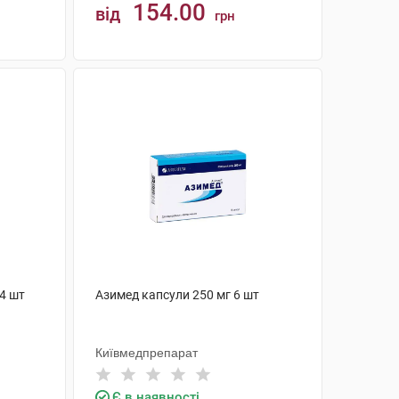
154.00
від
грн
КУПИТИ
14 шт
Азимед капсули 250 мг 6 шт
Київмедпрепарат
Є в наявності