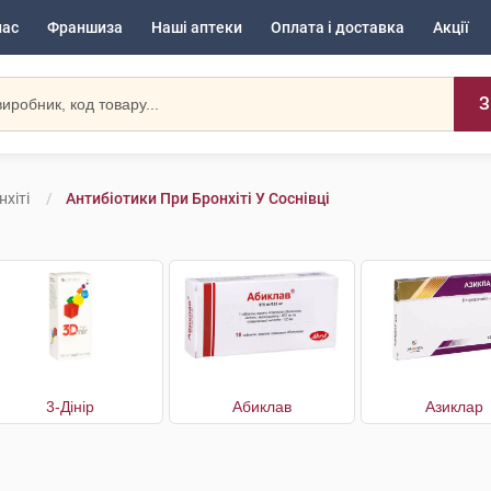
нас
Франшиза
Наші аптеки
Оплата і доставка
Акції
З
хіті
Антибіотики При Бронхіті У Соснівці
3-Дінір
Абиклав
Азиклар