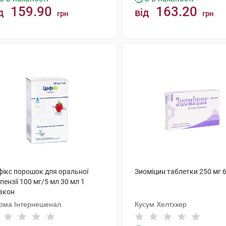
159.90
163.20
д
від
грн
грн
КУПИТИ
КУПИТИ
фікс порошок для оральної
Зиоміцин таблетки 250 мг 
пензії 100 мг/5 мл 30 мл 1
акон
рма Інтернешенал
Кусум Хелтхкер