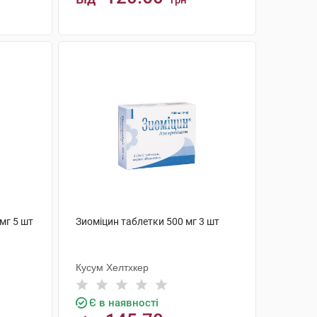
грн
КУПИТИ
мг 5 шт
Зиоміцин таблетки 500 мг 3 шт
Кусум Хелтхкер
Є в наявності