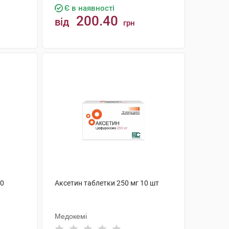
Є в наявності
200.40
від
грн
КУПИТИ
00
Аксетин таблетки 250 мг 10 шт
Медокемі