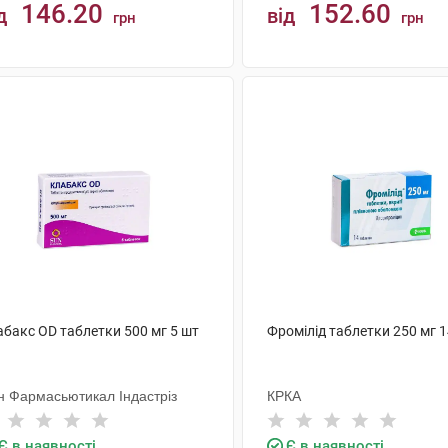
146.20
152.60
д
від
грн
грн
КУПИТИ
КУПИТИ
абакс OD таблетки 500 мг 5 шт
Фромілід таблетки 250 мг 
н Фармасьютикал Індастріз
КРКА
Є в наявності
Є в наявності