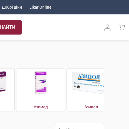
Добрі ціни
Likar Online
НАЙТИ
Азимед
Азипол