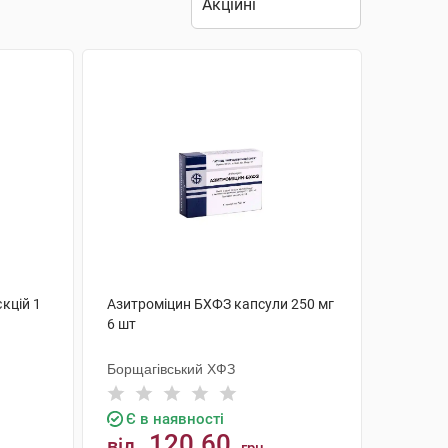
кцій 1
Азитроміцин БХФЗ капсули 250 мг
6 шт
Борщагівський ХФЗ
Є в наявності
120.60
від