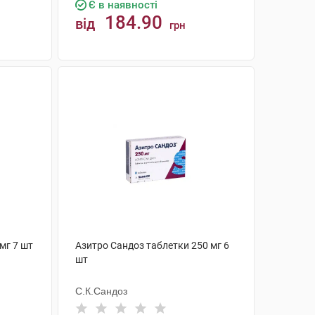
Є в наявності
184.90
від
грн
КУПИТИ
мг 7 шт
Азитро Сандоз таблетки 250 мг 6
шт
С.К.Сандоз