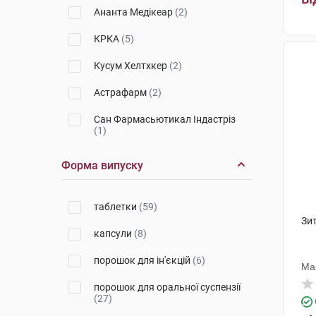
Ананта Медікеар
(2)
КРКА
(5)
Кусум Хелтхкер
(2)
Астрафарм
(2)
Сан Фармасьютикал Індастріз
(1)
Фарма Інтернешенал
(5)
Форма випуску
Глаксо Оперейшнс
(4)
таблетки
(59)
С.К.Сандоз
(6)
Зит
капсули
(8)
Медокемі
(7)
порошок для ін'єкцій
(6)
СмітКляйн Бічем
Ма
Фармасьютикалс
(4)
порошок для оральної суспензії
(27)
ЕйСіЕс Добфар С.П.А.
(1)