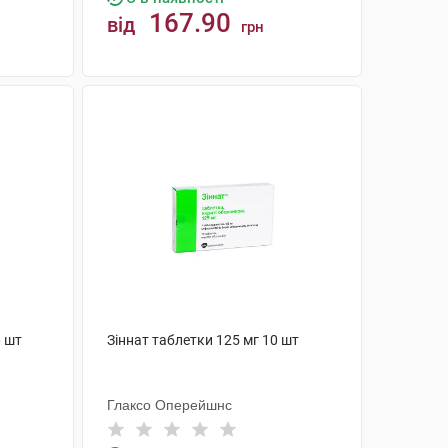
167.90
від
грн
КУПИТИ
6 шт
Зіннат таблетки 125 мг 10 шт
Глаксо Оперейшнс