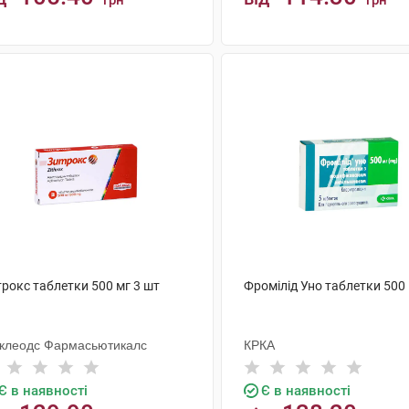
грн
грн
КУПИТИ
КУПИТИ
рокс таблетки 500 мг 3 шт
Фромілід Уно таблетки 500 
клеодс Фармасьютикалс
КРКА
Є в наявності
Є в наявності