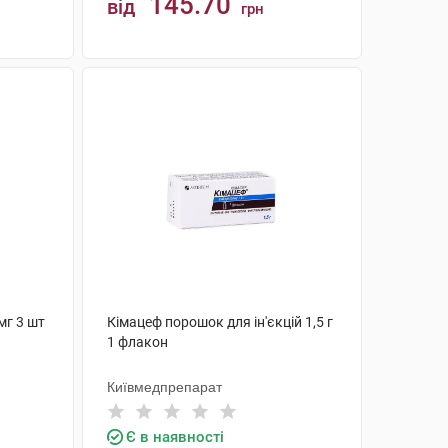
145.70
від
грн
КУПИТИ
мг 3 шт
Кімацеф порошок для ін'єкцій 1,5 г
1 флакон
Київмедпрепарат
Є в наявності