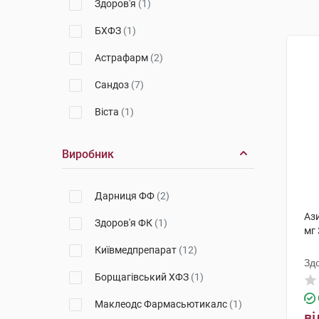
Здоров'я
(1)
БХФЗ
(1)
Астрафарм
(2)
Сандоз
(7)
Віста
(1)
Виробник
Дарниця ФФ
(2)
Аз
Здоров'я ФК
(1)
мг 
Київмедпрепарат
(12)
Зд
Борщагівський ХФЗ
(1)
Маклеодс Фармасьютикалс
(1)
ві