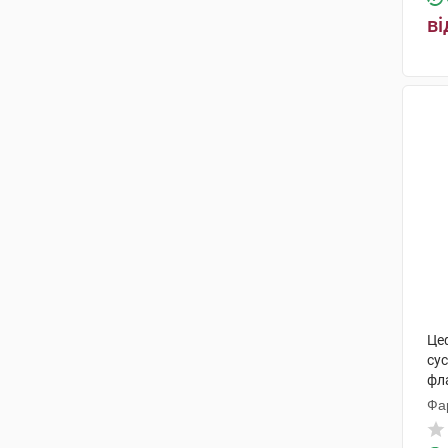
ві
Це
сус
фл
Фа