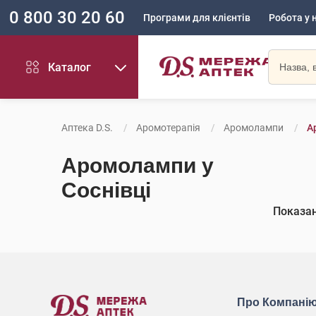
0 800 30 20 60
Програми для клієнтів
Робота у 
Каталог
Аптека D.S.
Аромотерапія
Аромолампи
А
Аромолампи у
Соснівці
Показа
Про Компані