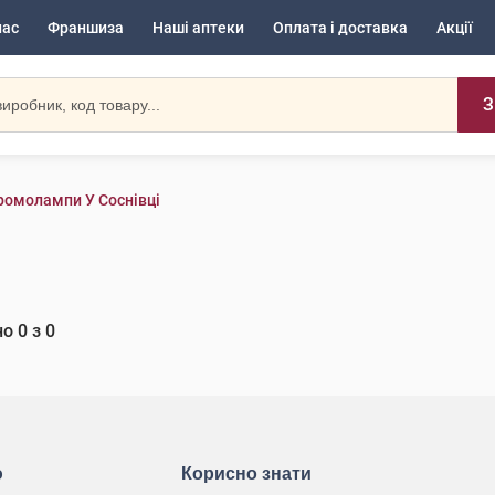
нас
Франшиза
Наші аптеки
Оплата і доставка
Акції
З
ромолампи У Соснівці
но
0
з
0
ю
Корисно знати