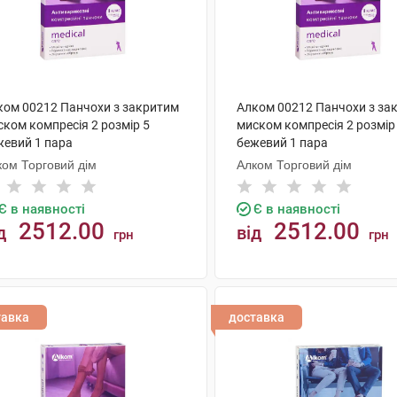
ком 00212 Панчохи з закритим
Алком 00212 Панчохи з за
ском компресія 2 розмір 5
миском компресія 2 розмір
жевий 1 пара
бежевий 1 пара
ком Торговий дім
Алком Торговий дім
Є в наявності
Є в наявності
2512.00
2512.00
д
від
грн
грн
КУПИТИ
КУПИТИ
тавка
доставка