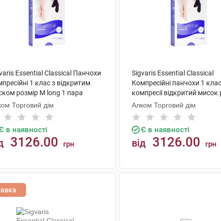
varis Essential Classical Панчохи
Sigvaris Essential Classical
пресійні 1 клас з відкритим
Компресійні панчохи 1 кла
ком розмір М long 1 пара
компресії відкритий мисок 
L long 1 пара
ком Торговий дім
Алком Торговий дім
Є в наявності
Є в наявності
3126.00
3126.00
д
від
грн
грн
КУПИТИ
КУПИТИ
тавка