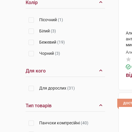
Колір
Пісочний
(1)
Білий
(3)
Ал
ан
Бежевий
(19)
мис
Ал
Чорний
(3)
Для кого
ві
Для дорослих
(31)
дос
Тип товарів
Панчохи компресійні
(40)