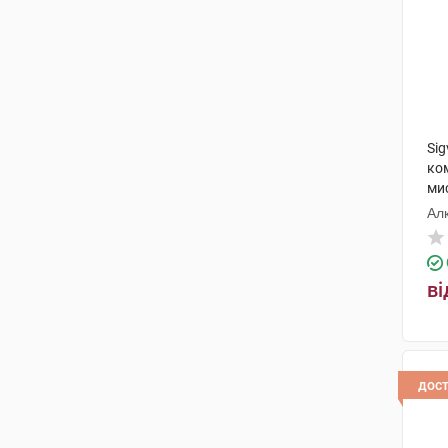
Sig
ком
мис
Ал
ві
дос