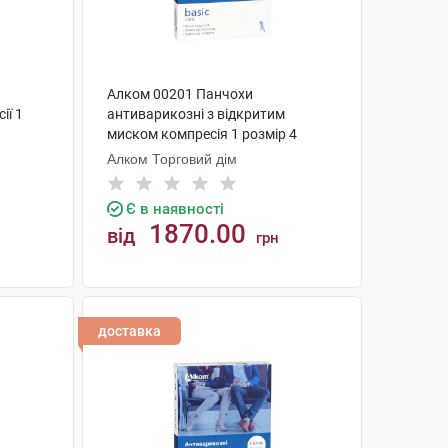
Алком 00201 Панчохи
ії 1
антиварикозні з відкритим
миском компресія 1 розмір 4
бежевий 1 пара
Алком Торговий дім
Є в наявності
1870.00
від
грн
КУПИТИ
доставка