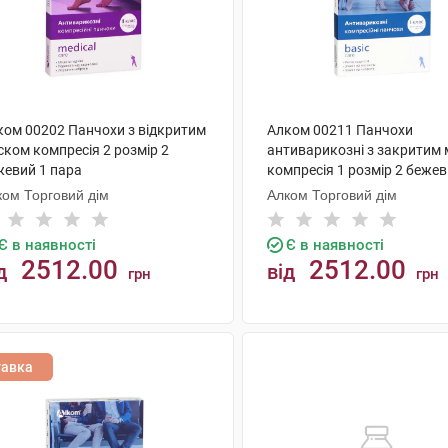
ком 00202 Панчохи з відкритим
Алком 00211 Панчохи
ском компресія 2 розмір 2
антиварикозні з закритим
жевий 1 пара
компресія 1 розмір 2 бежев
пара
ком Торговий дім
Алком Торговий дім
Є в наявності
Є в наявності
2512.00
2512.00
д
від
грн
грн
КУПИТИ
КУПИТИ
тавка