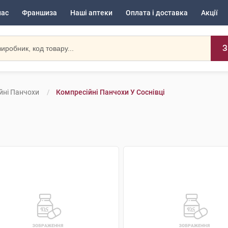
нас
Франшиза
Наші аптеки
Оплата і доставка
Акції
З
йні Панчохи
Компресійні Панчохи У Соснівці