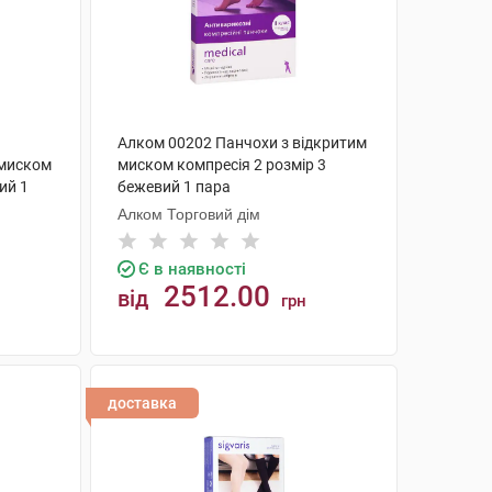
Алком 00202 Панчохи з відкритим
 миском
миском компресія 2 розмір 3
ий 1
бежевий 1 пара
Алком Торговий дім
Є в наявності
2512.00
від
грн
КУПИТИ
доставка