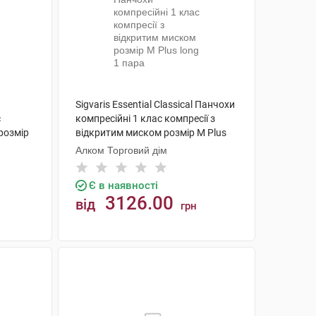
Sigvaris Essential Classical Панчохи
с
компресійні 1 клас компресії з
розмір
відкритим миском розмір М Plus
long 1 пара
Алком Торговий дім
Є в наявності
3126.00
від
грн
КУПИТИ