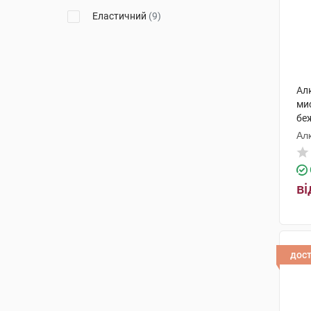
Еластичний
(9)
Ал
ми
бе
Ал
ві
дос