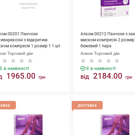
ком 00201 Панчохи
Алком 00212 Панчохи з за
тиварикозні з відкритим
миском компресія 2 розмір
ком компресія 1 розмір 1 1 шт
бежевий 1 пара
ком Торговий дім
Алком Торговий дім
Є в наявності
Є в наявності
1965.00
2184.00
д
від
грн
грн
КУПИТИ
КУПИТИ
тавка
доставка