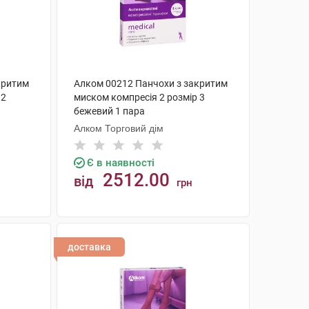
критим
Алком 00212 Панчохи з закритим
 2
миском компресія 2 розмір 3
бежевий 1 пара
Алком Торговий дім
Є в наявності
2512.00
від
грн
КУПИТИ
доставка