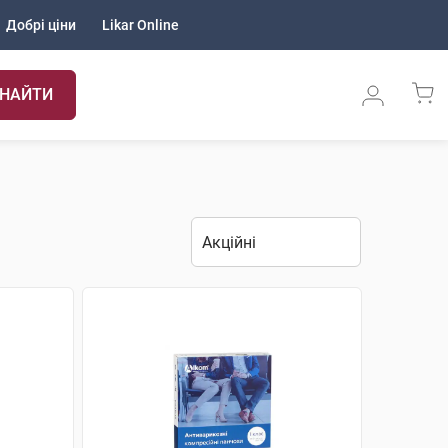
Добрі ціни
Likar Online
НАЙТИ