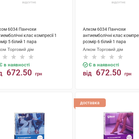
ком 6034 Панчохи
Алком 6034 Панчохи
иемболічні клас компресії 1
антиемболічні клас компрес
мір 5 білий 1 пара
розмір 6 білий 1 пара
ком Торговий дім
Алком Торговий дім
Є в наявності
Є в наявності
672.50
672.50
д
від
грн
грн
КУПИТИ
КУПИТИ
доставка