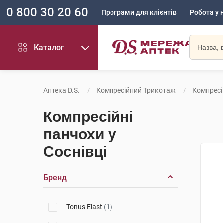
0 800 30 20 60
Програми для клієнтів
Робота у 
Каталог
Аптека D.S.
Компресійний Трикотаж
Компресі
Компресійні
панчохи у
Соснівці
Бренд
Tonus Elast
(1)