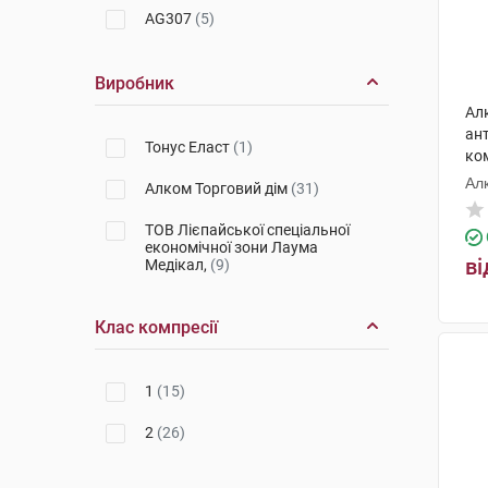
AG307
(5)
Виробник
Ал
ан
Тонус Еласт
(1)
ком
Ал
Алком Торговий дім
(31)
ТОВ Лієпайської спеціальної
економічної зони Лаума
ві
Медікал,
(9)
Клас компресії
1
(15)
2
(26)