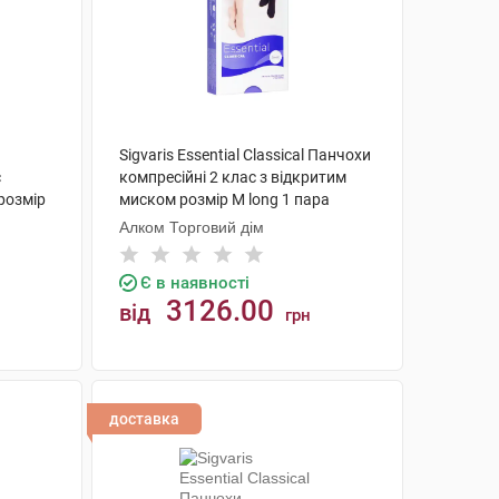
Sigvaris Essential Classical Панчохи
с
компресійні 2 клас з відкритим
розмір
миском розмір М long 1 пара
Алком Торговий дім
Є в наявності
3126.00
від
грн
КУПИТИ
доставка