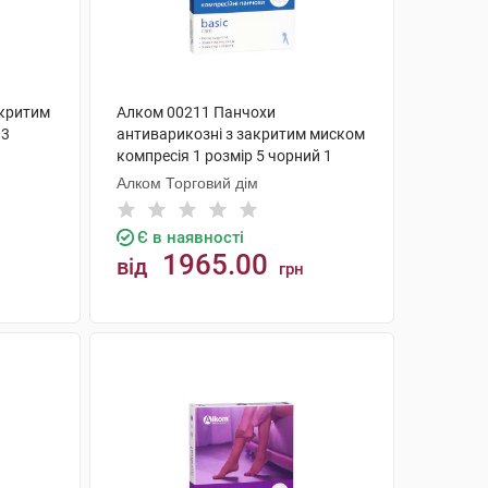
дкритим
Алком 00211 Панчохи
 3
антиварикозні з закритим миском
компресія 1 розмір 5 чорний 1
пара
Алком Торговий дім
Є в наявності
1965.00
від
грн
КУПИТИ