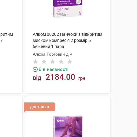
критим
Алком 00202 Панчохи з відкритим
 7
миском компресія 2 розмір 5
бежевий 1 пара
Алком Торговий дім
Є в наявності
2184.00
від
грн
КУПИТИ
доставка