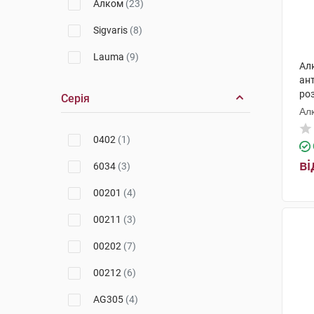
Алком
(23)
Sigvaris
(8)
Lauma
(9)
Ал
ант
роз
Серія
Ал
0402
(1)
ві
6034
(3)
00201
(4)
00211
(3)
00202
(7)
00212
(6)
AG305
(4)