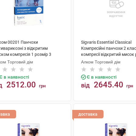
ком 00201 Панчохи
Sigvaris Essential Classical
тиварикозні з відкритим
Компресійні панчохи 2 кла
ском компресія 1 розмір 3
компресії відкритий мисок 
жевий 1 пара
L long 1 пара
ком Торговий дім
Алком Торговий дім
Є в наявності
Є в наявності
2512.00
2645.40
д
від
грн
грн
КУПИТИ
КУПИТИ
тавка
доставка