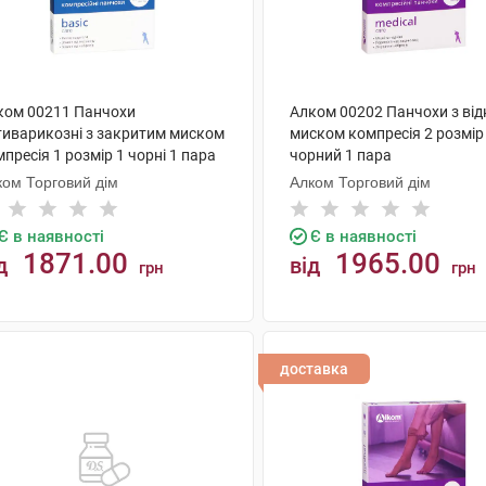
ком 00211 Панчохи
Алком 00202 Панчохи з ві
тиварикозні з закритим миском
миском компресія 2 розмір
пресія 1 розмір 1 чорні 1 пара
чорний 1 пара
ком Торговий дім
Алком Торговий дім
Є в наявності
Є в наявності
1871.00
1965.00
д
від
грн
грн
КУПИТИ
КУПИТИ
доставка